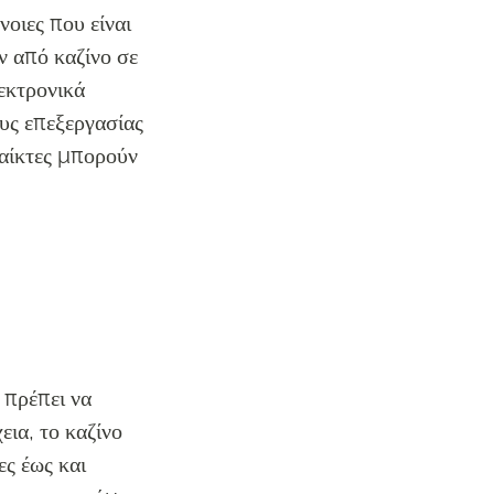
νοιες που είναι
ν από καζίνο σε
εκτρονικά
ους επεξεργασίας
παίκτες μπορούν
 πρέπει να
ια, το καζίνο
ες έως και