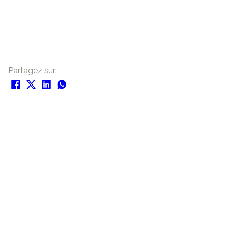
Partagez sur: