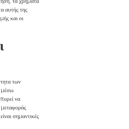
τηση, τα χρήματα
α αυτής της
μής και οι
ι
ύτητα των
η μέσω
μπορεί να
ς μεταφοράς
είναι σημαντικές