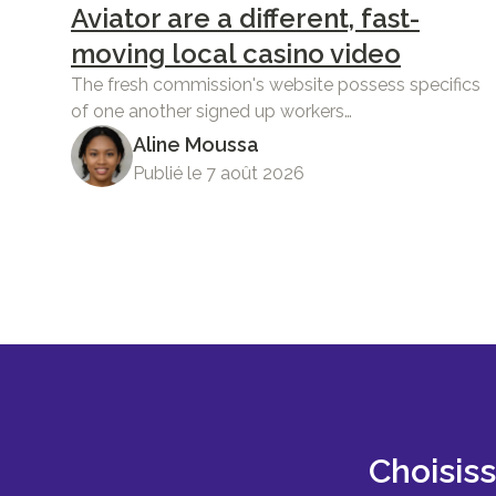
Aviator are a different, fast-
moving local casino video
The fresh commission's website possess specifics
of one another signed up workers…
Aline Moussa
Publié le 7 août 2026
Choisis