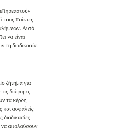
α επηρεαστούν
ό τους παίκτες
ναλήψεων. Αυτό
ει να είναι
ν τη διαδικασία.
μο ζήτημα για
 τις διάφορες
υν τα κέρδη
ς και ασφαλείς
ς διαδικασίες
ν να απολαύσουν