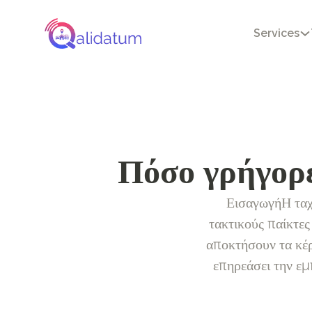
Services
Πόσο γρήγορες
ΕισαγωγήΗ ταχύ
τακτικούς παίκτε
αποκτήσουν τα κέρ
επηρεάσει την εμπ