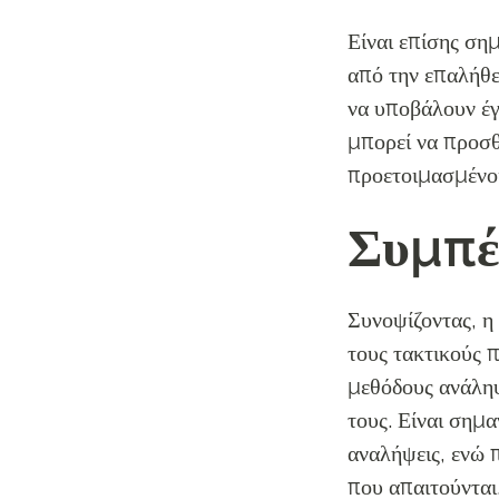
Είναι επίσης ση
από την επαλήθε
να υποβάλουν έγ
μπορεί να προσθέ
προετοιμασμένοι
Συμπ
Συνοψίζοντας, η
τους τακτικούς π
μεθόδους ανάληψ
τους. Είναι σημ
αναλήψεις, ενώ π
που απαιτούνται