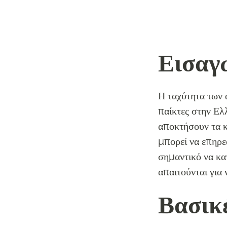
Εισαγ
Η ταχύτητα των 
παίκτες στην Ελ
αποκτήσουν τα κ
μπορεί να επηρεά
σημαντικό να κα
απαιτούνται για
Βασικέ