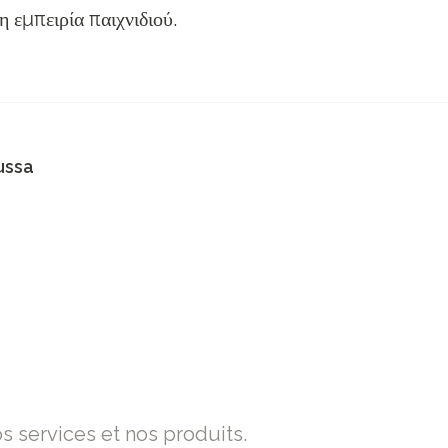
η εμπειρία παιχνιδιού.
ussa
os services et nos produits.