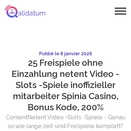
Publié le 8 janvier 2026
25 Freispiele ohne
Einzahlung netent Video -
Slots -Spiele inoffizieller
mitarbeiter Spinia Casino,
Bonus Kode, 200%
ContentNetent Video -Slots -Spiele - Genau
so wie lange zeit sind Freispiele komplett?