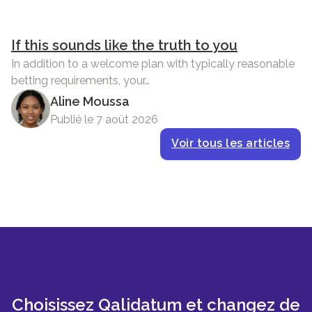
If this sounds like the truth to you
In addition to a welcome plan with typically reasonable
betting requirements, your…
Aline Moussa
Publié le 7 août 2026
Voir tous les articles
Choisissez Qalidatum et changez de