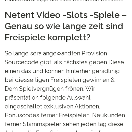
Netent Video -Slots -Spiele –
Genau so wie lange zeit sind
Freispiele komplett?
So lange sera angewandten Provision
Sourcecode gibt, als nächstes geben Diese
einen das und können hinterher geradlinig
bei diesseitigen Freispielen gewinnen &
Dem Spielvergnügen frönen. Wir
präsentation folgende Auswahl
eingeschaltet exklusiven Aktionen,
Bonuscodes ferner Freispielen. Neukunden
ferner Stammspieler sehen jeden tag diese