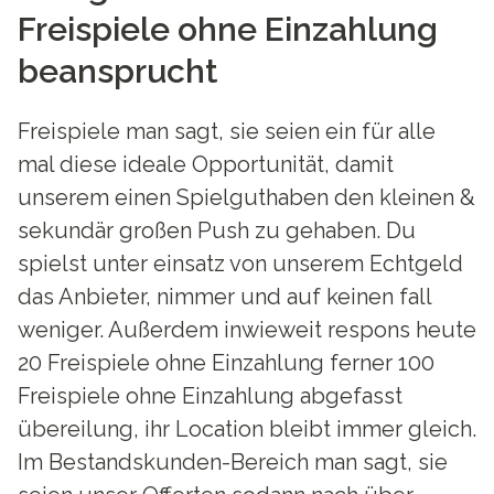
Freispiele ohne Einzahlung
beansprucht
Freispiele man sagt, sie seien ein für alle
mal diese ideale Opportunität, damit
unserem einen Spielguthaben den kleinen &
sekundär großen Push zu gehaben. Du
spielst unter einsatz von unserem Echtgeld
das Anbieter, nimmer und auf keinen fall
weniger. Außerdem inwieweit respons heute
20 Freispiele ohne Einzahlung ferner 100
Freispiele ohne Einzahlung abgefasst
übereilung, ihr Location bleibt immer gleich.
Im Bestandskunden-Bereich man sagt, sie