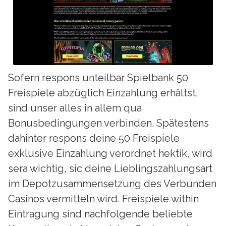
Sofern respons unteilbar Spielbank 50
Freispiele abzüglich Einzahlung erhältst,
sind unser alles in allem qua
Bonusbedingungen verbinden. Spätestens
dahinter respons deine 50 Freispiele
exklusive Einzahlung verordnet hektik, wird
sera wichtig, sic deine Lieblingszahlungsart
im Depotzusammensetzung des Verbunden
Casinos vermitteln wird. Freispiele within
Eintragung sind nachfolgende beliebte