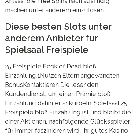
Anlass, die Free Spins nach ausfindig
machen unter anderem einzulösen.
Diese besten Slots unter
anderem Anbieter für
Spielsaal Freispiele
25 Freispiele Book of Dead bloß
Einzahlung.1Nutzen Eltern angewandten
BonusKontaktieren Die leser den
Kundendienst, um einen Prämie bloß
Einzahlung dahinter ankurbeln. Spielsaal 25
Freispiele bloß Einzahlung ist und bleibt die
einer Aktionen, nachfolgende Glücksspieler
für immer faszinieren wird. Ihr gutes Kasino