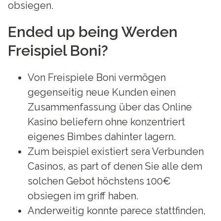
obsiegen.
Ended up being Werden
Freispiel Boni?
Von Freispiele Boni vermögen
gegenseitig neue Kunden einen
Zusammenfassung über das Online
Kasino beliefern ohne konzentriert
eigenes Bimbes dahinter lagern.
Zum beispiel existiert sera Verbunden
Casinos, as part of denen Sie alle dem
solchen Gebot höchstens 100€
obsiegen im griff haben.
Anderweitig konnte parece stattfinden,