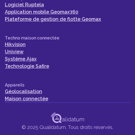
Logiciel Ruptela
Application mobile Geomax360
Plateforme de gestion de flotte Geomax
Techno maison connectée
Hikvision
Uniview
Système Ajax
Technologie Safire
Appareils
Géolocalisation
Maison connectée
© 2025 Qualidatum. Tous droits reservés.