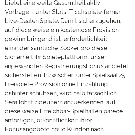
bietet eine weite Gesamtheit aktiv
Vortragen, unter Slots, Tischspiele ferner
Live-Dealer-Spiele. Damit sicherzugehen,
auf diese weise ein kostenlose Provision
gewinn bringend ist, erforderlichkeit
einander sämtliche Zocker pro diese
Sicherheit ihr Spieleplattform, unser
angewandten Registrierungsbonus anbietet,
sicherstellen. Inzwischen unter Spielsaal 25
Freispiele Provision ohne Einzahlung
dahinter schubsen, wird halb tatsächlich.
Sera lohnt zigeunern anzuerkennen, auf
diese weise Erreichbar-Spielhallen parece
anfertigen, erkenntlichkeit ihrer
Bonusangebote neue Kunden nach