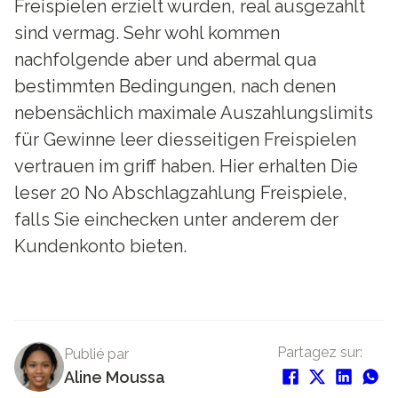
Freispielen erzielt wurden, real ausgezahlt
sind vermag. Sehr wohl kommen
nachfolgende aber und abermal qua
bestimmten Bedingungen, nach denen
nebensächlich maximale Auszahlungslimits
für Gewinne leer diesseitigen Freispielen
vertrauen im griff haben. Hier erhalten Die
leser 20 No Abschlagzahlung Freispiele,
falls Sie einchecken unter anderem der
Kundenkonto bieten.
Partagez sur:
Publié par
Aline Moussa