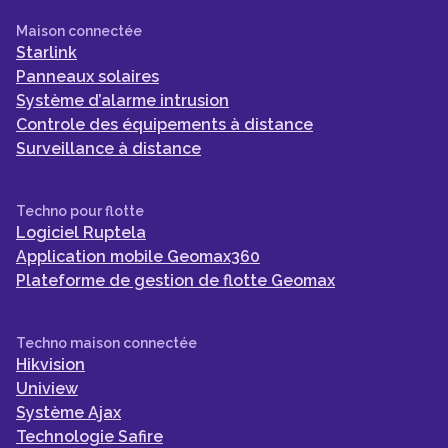
Maison connectée
Starlink
Panneaux solaires
Système d’alarme intrusion
Controle des équipements à distance
Surveillance à distance
Techno pour flotte
Logiciel Ruptela
Application mobile Geomax360
Plateforme de gestion de flotte Geomax
Techno maison connectée
Hikvision
Uniview
Système Ajax
Technologie Safire