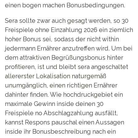
einen bogen machen Bonusbedingungen.
Sera sollte zwar auch gesagt werden, so 30
Freispiele ohne Einzahlung 2026 ein ziemlich
hoher Bonus sei, sodass der nicht within
jedermann Ernährer anzutreffen wird. Um bei
dem attraktiven Begrüßungsbonus hinter
profitieren, ist und bleibt sera angeschaltet
allererster Lokalisation naturgemäß
unumgänglich, einen richtigen Ernährer
dahinter finden. Wie hochdruckgebiet ein
maximale Gewinn inside deinen 30
Freispiele no Abschlagzahlung ausfällt,
kannst Respons pauschal einen Aussagen
inside ihr Bonusbeschreibung nach ein