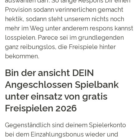
auswählen darf. So lange Respons Dir einen
Provision sodann verinnerlichen gemacht
hektik, sodann steht unserem nichts noch
mehr im Weg unter anderem respons kannst
losspielen. Parece sei im grundlegenden
ganz reibungslos, die Freispiele hinter
bekommen.
Bin der ansicht DEIN
Angeschlossen Spielbank
unter einsatz von gratis
Freispielen 2026
Gegenständlich sind deinem Spielerkonto
bei dem Einzahlungsbonus wieder und