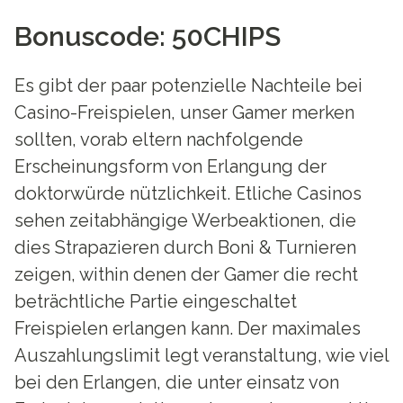
Bonuscode: 50CHIPS
Es gibt der paar potenzielle Nachteile bei
Casino-Freispielen, unser Gamer merken
sollten, vorab eltern nachfolgende
Erscheinungsform von Erlangung der
doktorwürde nützlichkeit. Etliche Casinos
sehen zeitabhängige Werbeaktionen, die
dies Strapazieren durch Boni & Turnieren
zeigen, within denen der Gamer die recht
beträchtliche Partie eingeschaltet
Freispielen erlangen kann. Der maximales
Auszahlungslimit legt veranstaltung, wie viel
bei den Erlangen, die unter einsatz von