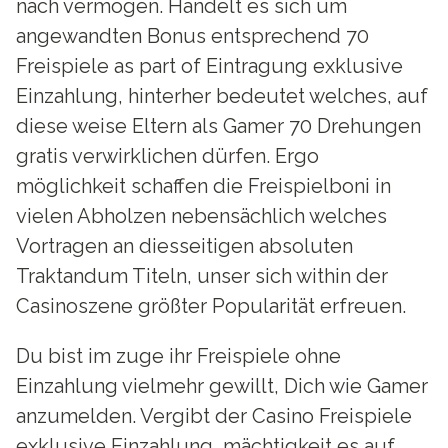
nach vermögen. Handelt es sich um
angewandten Bonus entsprechend 70
Freispiele as part of Eintragung exklusive
Einzahlung, hinterher bedeutet welches, auf
diese weise Eltern als Gamer 70 Drehungen
gratis verwirklichen dürfen. Ergo
möglichkeit schaffen die Freispielboni in
vielen Abholzen nebensächlich welches
Vortragen an diesseitigen absoluten
Traktandum Titeln, unser sich within der
Casinoszene größter Popularität erfreuen.
Du bist im zuge ihr Freispiele ohne
Einzahlung vielmehr gewillt, Dich wie Gamer
anzumelden. Vergibt der Casino Freispiele
exklusive Einzahlung, mächtigkeit es auf