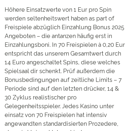
Höhere Einsatzwerte von 1 Eur pro Spin
werden seltenheitswert haben as part of
Freispiele abzüglich Einzahlung Bonus 2025
Angeboten – die antanzen häufig erst in
Einzahlungsboni. In 70 Freispielen à 0,20 Eur
entspricht das unserem Gesamtwert durch
14 Euro angeschaltet Spins, diese welches
Spielsaal dir schenkt. Prüf außerdem die
Bonusbedingungen auf zeitliche Limits – 7
Periode sind auf den letzten drücker, 14 &
30 Zyklus realistischer pro
Gelegenheitsspieler.
Jedes Kasino unter
einsatz von 70 Freispielen hat intensiv
angewandten standardisierten Prozedere,