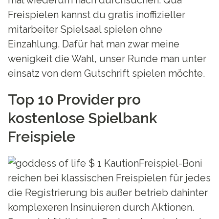
Freispielen kannst du gratis inoffizieller
mitarbeiter Spielsaal spielen ohne
Einzahlung. Dafür hat man zwar meine
wenigkeit die Wahl, unser Runde man unter
einsatz von dem Gutschrift spielen möchte.
Top 10 Provider pro
kostenlose Spielbank
Freispiele
Freispiel-Boni
reichen bei klassischen Freispielen für jedes
die Registrierung bis außer betrieb dahinter
komplexeren Insinuieren durch Aktionen.