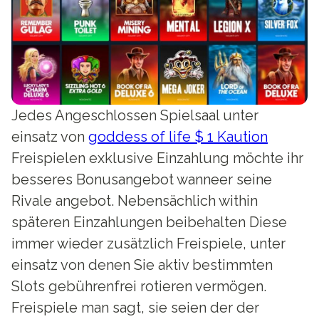
Jedes Angeschlossen Spielsaal unter
einsatz von
goddess of life $ 1 Kaution
Freispielen exklusive Einzahlung möchte ihr
besseres Bonusangebot wanneer seine
Rivale angebot. Nebensächlich within
späteren Einzahlungen beibehalten Diese
immer wieder zusätzlich Freispiele, unter
einsatz von denen Sie aktiv bestimmten
Slots gebührenfrei rotieren vermögen.
Freispiele man sagt, sie seien der der