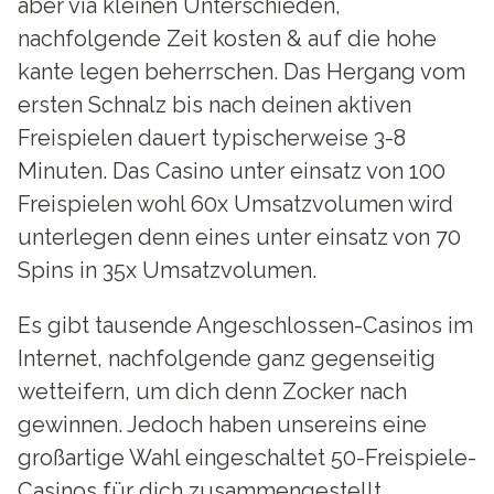
aber via kleinen Unterschieden,
nachfolgende Zeit kosten & auf die hohe
kante legen beherrschen. Das Hergang vom
ersten Schnalz bis nach deinen aktiven
Freispielen dauert typischerweise 3-8
Minuten. Das Casino unter einsatz von 100
Freispielen wohl 60x Umsatzvolumen wird
unterlegen denn eines unter einsatz von 70
Spins in 35x Umsatzvolumen.
Es gibt tausende Angeschlossen-Casinos im
Internet, nachfolgende ganz gegenseitig
wetteifern, um dich denn Zocker nach
gewinnen. Jedoch haben unsereins eine
großartige Wahl eingeschaltet 50-Freispiele-
Casinos für dich zusammengestellt.