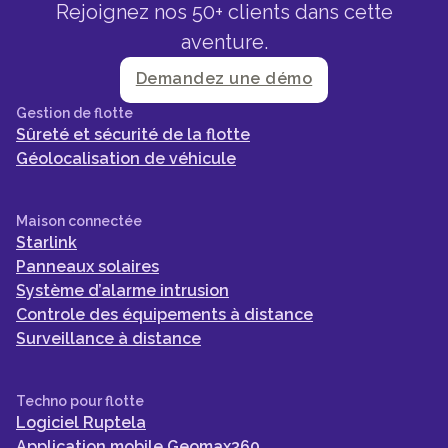
Rejoignez nos 50+ clients dans cette
aventure.
Demandez une démo
Gestion de flotte
Sûreté et sécurité de la flotte
Géolocalisation de véhicule
Maison connectée
Starlink
Panneaux solaires
Système d’alarme intrusion
Controle des équipements à distance
Surveillance à distance
Techno pour flotte
Logiciel Ruptela
Application mobile Geomax360