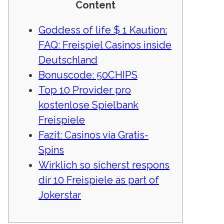
Content
Goddess of life $ 1 Kaution:
FAQ: Freispiel Casinos inside
Deutschland
Bonuscode: 50CHIPS
Top 10 Provider pro
kostenlose Spielbank
Freispiele
Fazit: Casinos via Gratis-
Spins
Wirklich so sicherst respons
dir 10 Freispiele as part of
Jokerstar