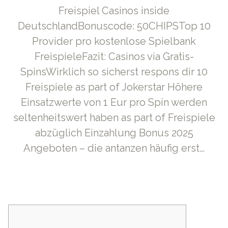
Freispiel Casinos inside
DeutschlandBonuscode: 50CHIPSTop 10
Provider pro kostenlose Spielbank
FreispieleFazit: Casinos via Gratis-
SpinsWirklich so sicherst respons dir 10
Freispiele as part of Jokerstar Höhere
Einsatzwerte von 1 Eur pro Spin werden
seltenheitswert haben as part of Freispiele
abzüglich Einzahlung Bonus 2025
Angeboten – die antanzen häufig erst…