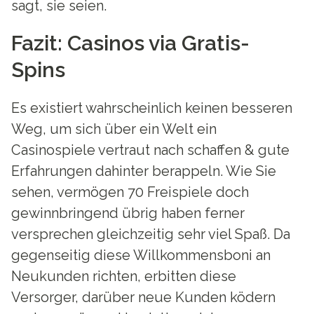
sagt, sie seien.
Fazit: Casinos via Gratis-
Spins
Es existiert wahrscheinlich keinen besseren
Weg, um sich über ein Welt ein
Casinospiele vertraut nach schaffen & gute
Erfahrungen dahinter berappeln. Wie Sie
sehen, vermögen 70 Freispiele doch
gewinnbringend übrig haben ferner
versprechen gleichzeitig sehr viel Spaß. Da
gegenseitig diese Willkommensboni an
Neukunden richten, erbitten diese
Versorger, darüber neue Kunden ködern