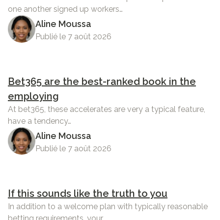
one another signed up workers…
Aline Moussa
Publié le 7 août 2026
Bet365 are the best-ranked book in the
employing
At bet365, these accelerates are very a typical feature,
have a tendency…
Aline Moussa
Publié le 7 août 2026
If this sounds like the truth to you
In addition to a welcome plan with typically reasonable
betting requirements, your…