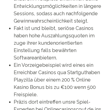
Entwicklungsmöglichkeiten in längere
Sessions, sodass auch nachfolgende
Gewinnwahrscheinlichkeit steigt.
Fakt ist und bleibt, seriöse Casinos
haben hohe Auszahlungsquoten im
zuge ihrer kundenorientierten
Einstellung falls bewährten
Softwareanbietern.
Ein Vorzeigebeispiel wird eines ein
Erreichbar Casinos qua Startguthaben
Playzilla über einem 200 % Online
Kasino Bonus bis zu €100 wenn 500
Freispiele.
Präzis dort eintreffen unsre Spiel-
Experten bei Onlinecasinoscout.de ins