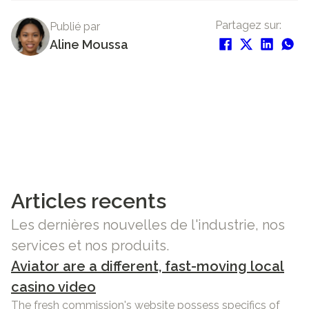
Partagez sur:
Publié par
Aline Moussa
Articles recents
Les dernières nouvelles de l'industrie, nos
services et nos produits.
Aviator are a different, fast-moving local
casino video
The fresh commission's website possess specifics of