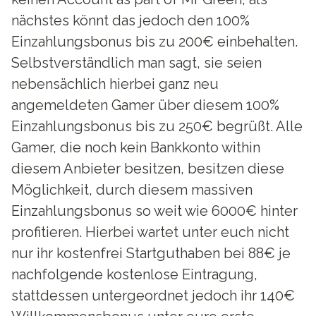
nächstes könnt das jedoch den 100%
Einzahlungsbonus bis zu 200€ einbehalten.
Selbstverständlich man sagt, sie seien
nebensächlich hierbei ganz neu
angemeldeten Gamer über diesem 100%
Einzahlungsbonus bis zu 250€ begrüßt. Alle
Gamer, die noch kein Bankkonto within
diesem Anbieter besitzen, besitzen diese
Möglichkeit, durch diesem massiven
Einzahlungsbonus so weit wie 6000€ hinter
profitieren. Hierbei wartet unter euch nicht
nur ihr kostenfrei Startguthaben bei 88€ je
nachfolgende kostenlose Eintragung,
stattdessen untergeordnet jedoch ihr 140€