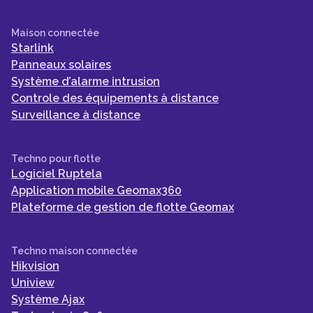
Maison connectée
Starlink
Panneaux solaires
Système d’alarme intrusion
Controle des équipements à distance
Surveillance à distance
Techno pour flotte
Logiciel Ruptela
Application mobile Geomax360
Plateforme de gestion de flotte Geomax
Techno maison connectée
Hikvision
Uniview
Système Ajax