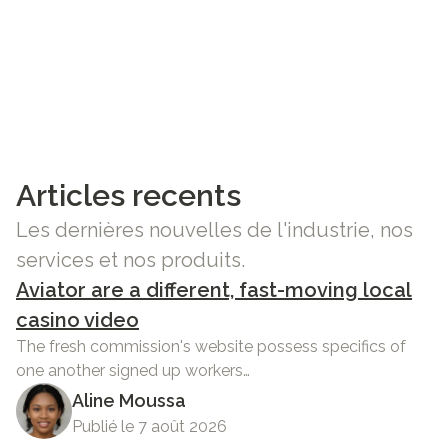
Articles recents
Les dernières nouvelles de l'industrie, nos
services et nos produits.
Aviator are a different, fast-moving local
casino video
The fresh commission's website possess specifics of
one another signed up workers…
Aline Moussa
Publié le 7 août 2026