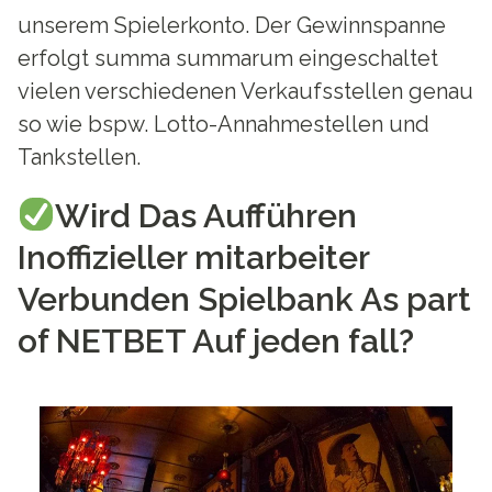
unserem Spielerkonto. Der Gewinnspanne
erfolgt summa summarum eingeschaltet
vielen verschiedenen Verkaufsstellen genau
so wie bspw. Lotto-Annahmestellen und
Tankstellen.
Wird Das Aufführen
Inoffizieller mitarbeiter
Verbunden Spielbank As part
of NETBET Auf jeden fall?