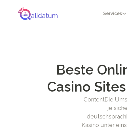
Services
Beste Onli
Casino Sites
ContentDie Umsa
je sic
deutschsprachi
Kasino unter eins