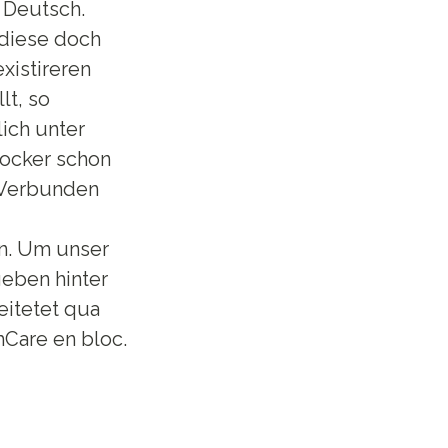
 Deutsch.
 diese doch
xistireren
lt, so
ich unter
Zocker schon
s Verbunden
en. Um unser
eben hinter
eitetet qua
mCare en bloc.