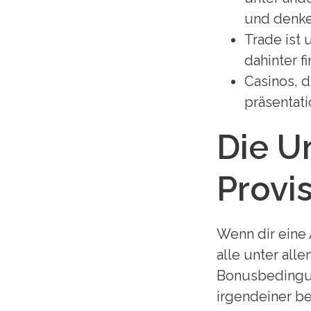
und denke
Trade ist
dahinter f
Casinos, 
präsentat
Die U
Provi
Wenn dir eine 
alle unter all
Bonusbedingun
irgendeiner b