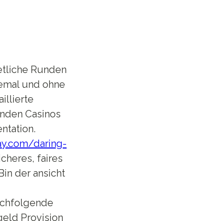
 etliche Runden
llemal und ohne
illierte
unden Casinos
ntation.
ay.com/daring-
cheres, faires
Bin der ansicht
achfolgende
tgeld Provision