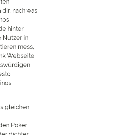
oten
 dir, nach was
inos
e hinter
 Nutzer in
tieren mess,
ank Webseite
enswürdigen
esto
sinos
as gleichen
nden Poker
er dichter