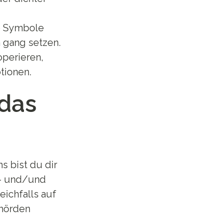
he Symbole
n gang setzen.
perieren,
tionen.
das
s bist du dir
s- und/und
ichfalls auf
ehörden