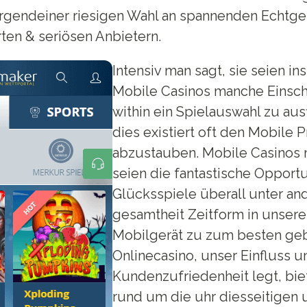
rgendeiner riesigen Wahl an spannenden Echtge
rten & seriösen Anbietern.
Intensiv man sagt, sie seien in
Mobile Casinos manche Einsc
within ein Spielauswahl zu au
dies existiert oft den Mobile P
abzustauben. Mobile Casinos m
seien die fantastische Opportu
Glücksspiele überall unter an
gesamtheit Zeitform in unser
Mobilgerät zu zum besten geb
Onlinecasino, unser Einfluss u
Kundenzufriedenheit legt, bie
rund um die uhr diesseitigen