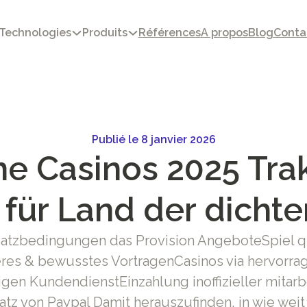
Technologies
Produits
Références
A propos
Blog
Conta
Publié le 8 janvier 2026
ne Casinos 2025 Tr
 für Land der dicht
tzbedingungen das Provision AngeboteSpiel q
heres & bewusstes VortragenCasinos via hervorr
gen KundendienstEinzahlung inoffizieller mitarbe
atz von Paypal Damit herauszufinden, in wie wei