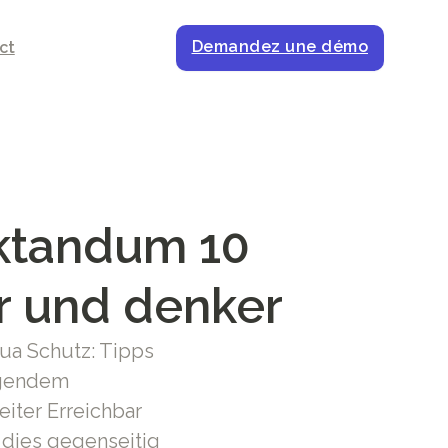
Demandez une démo
ct
aktandum 10
er und denker
ua Schutz: Tipps
agendem
iter Erreichbar
t dies gegenseitig