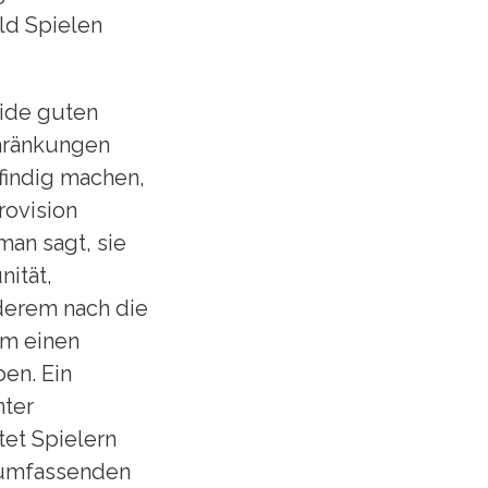
ld Spielen
side guten
hränkungen
sfindig machen,
rovision
an sagt, sie
nität,
derem nach die
em einen
en. Ein
nter
tet Spielern
 umfassenden