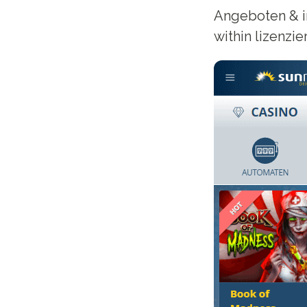
Angeboten & i
within lizenzie