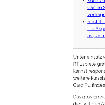
Konnte 
Casino 
vortrag
Rechtlic
bei Ang
as part 
Unter einsatz 
RTLspiele grat
kannst respon
weitere klassi
Card Pu findes
Das gros Errei
diesseitigen A