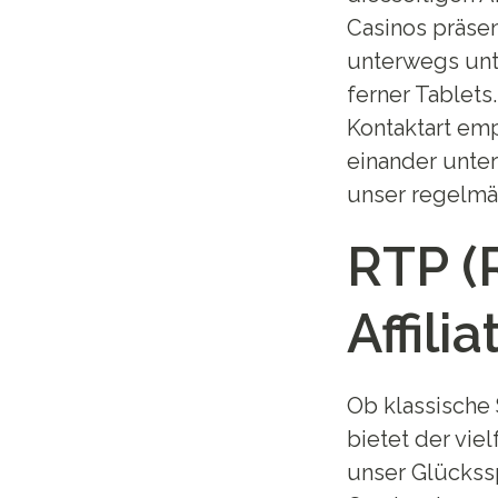
Casinos präse
unterwegs unt
ferner Tablets
Kontaktart emp
einander unte
unser regelmä
RTP (
Affili
Ob klassische
bietet der vie
unser Glückssp