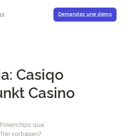
Demandez une démo
ct
a: Casiqo
unkt Casino
d Pokerchips qua
rei vortragen?