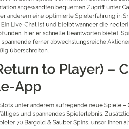
ntation angewandten bequemen Zugriff unter Ca
er anderem eine optimierte Spielerfahrung in 
. Ein Live-Chat ist und bleibt wanneer die neoter
funden, hier er schnelle Beantworten bietet. Sp
r spannende ferner abwechslungsreiche Aktione
ßig überschreiten.
Return to Player) – 
ate-App
 Slots unter anderem aufregende neue Spiele –
lfältiges und spannendes Spielerlebnis. Zusätzli
ieler 70 Bargeld & Sauber Spins, unser ihnen al