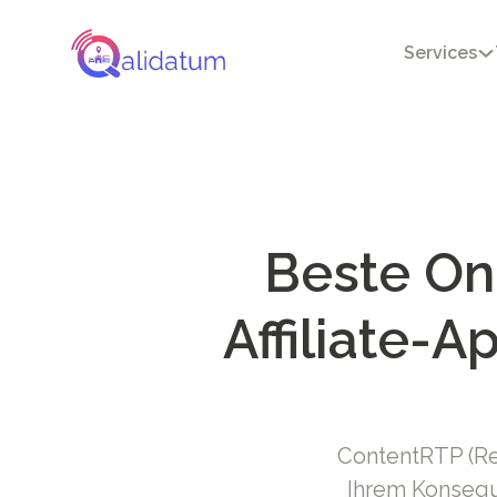
Services
Beste On
Affiliate-
ContentRTP (Ret
Ihrem Konsequ