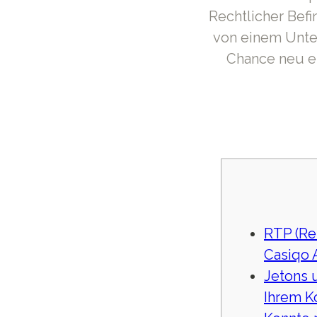
Rechtlicher Befi
von einem Unter
Chance neu er
RTP (Ret
Casiqo A
Jetons 
Ihrem K