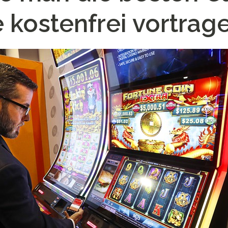
e kostenfrei vortrag