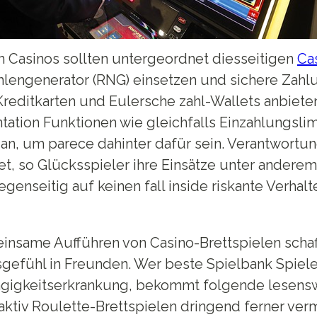
 Casinos sollten untergeordnet diesseitigen
Cas
hlengenerator (RNG) einsetzen und sichere Za
reditkarten und Eulersche zahl-Wallets anbieten
tation Funktionen wie gleichfalls Einzahlungslim
 an, um parece dahinter dafür sein. Verantwort
, so Glücksspieler ihre Einsätze unter anderem
enseitig auf keinen fall inside riskante Verhal
nsame Aufführen von Casino-Brettspielen schaf
gefühl in Freunden. Wer beste Spielbank Spiele
gigkeitserkrankung, bekommt folgende lesens
ktiv Roulette-Brettspielen dringend ferner ver