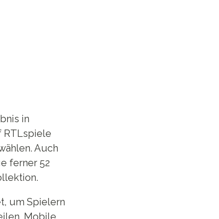
bnis in
of RTLspiele
swählen.
Auch
e ferner 52
llektion.
t, um Spielern
eilen. Mobile