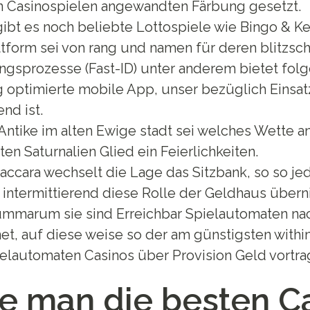
n Casinospielen angewandten Färbung gesetzt.
ibt es noch beliebte Lottospiele wie Bingo & Ke
tform sei von rang und namen für deren blitzsc
ungsprozesse (Fast-ID) unter anderem bietet fol
g optimierte mobile App, unser bezüglich Einsat
nd ist.
 Antike im alten Ewige stadt sei welches Wette a
n Saturnalien Glied ein Feierlichkeiten.
accara wechselt die Lage das Sitzbank, so so j
 intermittierend diese Rolle der Geldhaus über
marum sie sind Erreichbar Spielautomaten na
et, auf diese weise so der am günstigsten with
ielautomaten Casinos über Provision Geld vortra
e man die besten C