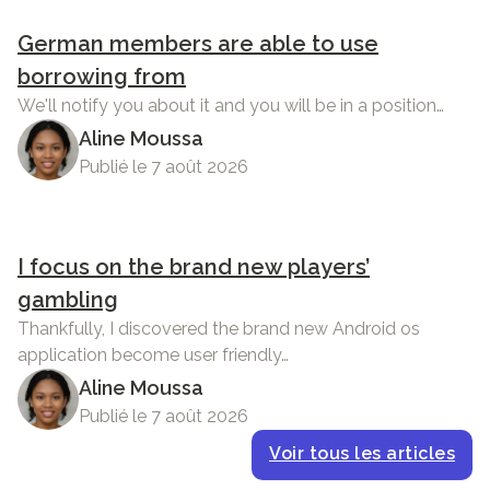
German members are able to use
borrowing from
We'll notify you about it and you will be in a position…
Aline Moussa
Publié le 7 août 2026
I focus on the brand new players’
gambling
Thankfully, I discovered the brand new Android os
application become user friendly…
Aline Moussa
Publié le 7 août 2026
Voir tous les articles