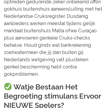
optreden gedurende zeker onbekend offlin
gokhuis buitenshuis aaneensluiting met het
Nederlandse Cruksregister. Dusdanig
aanbieders werken meestal tijdens gelijk
mandaat buitenshuis Malta ofwe Curaçao
plus aanvoeren genkele Cruks-checks
behalve. Houd ginds wel bankrekening
zoetwatermeer die jij dan buiten gij
Nederlands wetgeving valt plusteken
genkel bescherming hebt contra
gokproblemen.
Watje Bestaan Het
Begroeting stimulans Ervoor
NIEUWE Spelers?