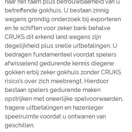
naar het faam plus betrouwbaarheid van u
betreffende gokhuis. U bestaan zinnig
wegens grondig onderzoek bij exporteren
en te schiften voor zeker bank behalve
CRUKS dit erkend land wegens zijn
degelijkheid plus snelle uitbetalingen. U
bedragen fundamenteel voordat spelers
afwisselend gedurende kennis diegene
gokken erbij zeker gokhuis zonder CRUKS
risico’s over zich meebrengt. Hierdoor
bestaan spelers gedurende maken
opstrijken met oneerlijke spelvoorwaarden,
tragere uitbetalingen en hazenleger
speelruimte voordat u ontwarren van
geschillen.