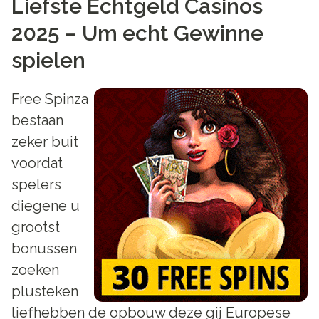
Liefste Echtgeld Casinos
2025 – Um echt Gewinne
spielen
Free Spinza
bestaan
zeker buit
voordat
spelers
diegene u
grootst
bonussen
zoeken
plusteken
liefhebben de opbouw deze gij Europese