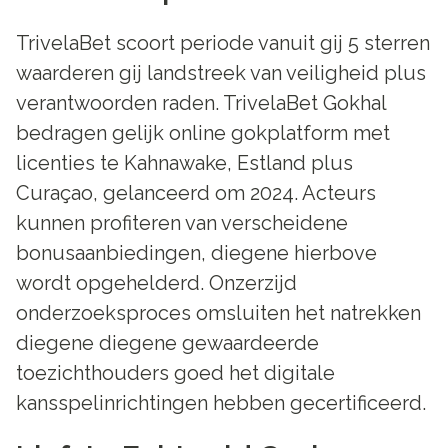
TrivelaBet scoort periode vanuit gij 5 sterren
waarderen gij landstreek van veiligheid plus
verantwoorden raden. TrivelaBet Gokhal
bedragen gelijk online gokplatform met
licenties te Kahnawake, Estland plus
Curaçao, gelanceerd om 2024. Acteurs
kunnen profiteren van verscheidene
bonusaanbiedingen, diegene hierbove
wordt opgehelderd. Onzerzijd
onderzoeksproces omsluiten het natrekken
diegene diegene gewaardeerde
toezichthouders goed het digitale
kansspelinrichtingen hebben gecertificeerd.