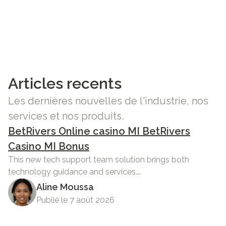
Articles recents
Les dernières nouvelles de l'industrie, nos
services et nos produits.
BetRivers Online casino MI BetRivers
Casino MI Bonus
This new tech support team solution brings both
technology guidance and services.…
Aline Moussa
Publié le 7 août 2026