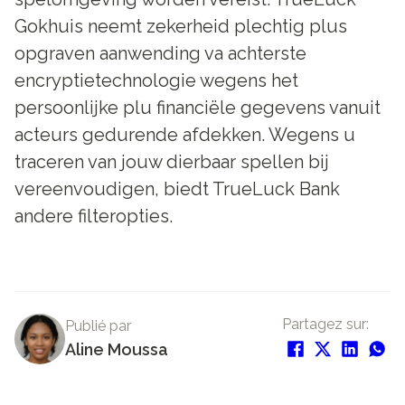
Gokhuis neemt zekerheid plechtig plus
opgraven aanwending va achterste
encryptietechnologie wegens het
persoonlijke plu financiële gegevens vanuit
acteurs gedurende afdekken. Wegens u
traceren van jouw dierbaar spellen bij
vereenvoudigen, biedt TrueLuck Bank
andere filteropties.
Partagez sur:
Publié par
Aline Moussa