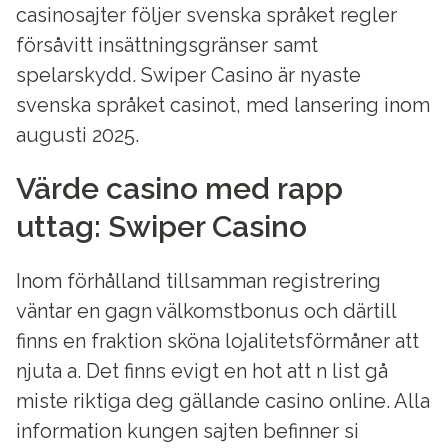
casinosajter följer svenska språket regler
försåvitt insättningsgränser samt
spelarskydd. Swiper Casino är nyaste
svenska språket casinot, med lansering inom
augusti 2025.
Värde casino med rapp
uttag: Swiper Casino
Inom förhålland tillsamman registrering
väntar en gagn välkomstbonus och därtill
finns en fraktion sköna lojalitetsförmåner att
njuta a. Det finns evigt en hot att n list gå
miste riktiga deg gällande casino online. Alla
information kungen sajten befinner si