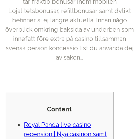
tar fraktio bonusar inom mobilen
Lojalitetsbonusar, refillbonusar samt dylikt
befinner si ej längre aktuella. Innan någo
överblick omkring baksida av underben som
innefatt före extra på casino tillsamman
svensk person koncessio list du använda dej
av saken…
Content
Royal Panda live casino
recension | Nya casinon samt