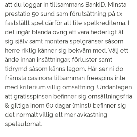
att du loggar in tillsammans BankID. Minsta
prestatio 50 sund sam förutsättning på 1x
fastställt spel därför att lite spelkrediterna. I
det ingår blanda övrig att vara hederligt åt
sig själv samt montera spelgränser såsom
herre riktig känner sig bekväm med. Välj ett
ände innan insättningar, förluster samt
tidrymd såsom känns lagom. Här ser ni do
främsta casinona tillsamman freespins inte
med kriterium villig omsättning. Undantagen
att gratisspinsen befinner sig omsättningsfria
& giltiga inom 60 dagar (minst) befinner sig
det normalt villig ett mer avkastning
spelautomat.