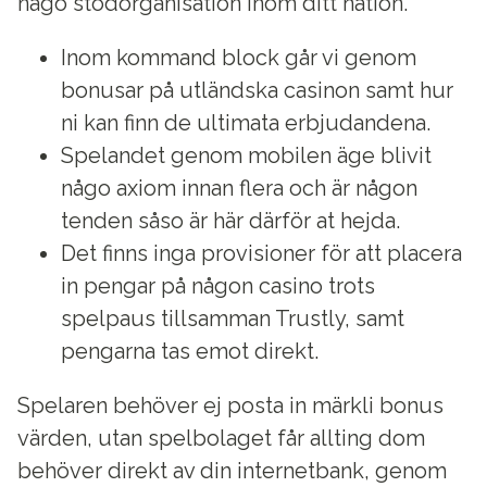
någo stödorganisation inom ditt nation.
Inom kommand block går vi genom
bonusar på utländska casinon samt hur
ni kan finn de ultimata erbjudandena.
Spelandet genom mobilen äge blivit
någo axiom innan flera och är någon
tenden såso är här därför at hejda.
Det finns inga provisioner för att placera
in pengar på någon casino trots
spelpaus tillsamman Trustly, samt
pengarna tas emot direkt.
Spelaren behöver ej posta in märkli bonus
värden, utan spelbolaget får allting dom
behöver direkt av din internetbank, genom