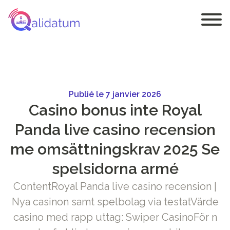
Publié le 7 janvier 2026
Casino bonus inte Royal
Panda live casino recension
me omsättningskrav 2025 Se
spelsidorna armé
ContentRoyal Panda live casino recension |
Nya casinon samt spelbolag via testatVärde
casino med rapp uttag: Swiper CasinoFör n