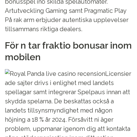
bonusspel ino skilda spelautomater.
Artutveckling Gaming samt Pragmatic Play
På rak arm erbjuder autentiska upplevelser
tillsammans riktiga dealers.
För n tar fraktio bonusar inom
mobilen
Licensier
ade sajter drivs i enlighet med landets
spellagar samt integrerar Spelpaus innan att
skydda spelarna. De beskattas också a
landets tillsynsmyndighet med någon
höjning a 18 % år 2024. Försåvitt ni äger
problem, uppmanar igenom dig att kontakta