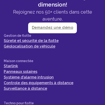
dimension!
Rejoignez nos 50+ clients dans cette
aventure.
Demandez une démo
Gestion de flotte
Sûreté et sécurité de la flotte
Géolocalisation de véhicule
Maison connectée
Starlink
Panneaux solaires
Système d’alarme intrusion
Controle des équipements à distance
Surveillance à distance
Techno pour flotte