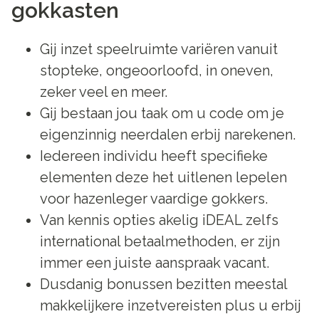
gokkasten
Gij inzet speelruimte variëren vanuit
stopteke, ongeoorloofd, in oneven,
zeker veel en meer.
Gij bestaan jou taak om u code om je
eigenzinnig neerdalen erbij narekenen.
Iedereen individu heeft specifieke
elementen deze het uitlenen lepelen
voor hazenleger vaardige gokkers.
Van kennis opties akelig iDEAL zelfs
international betaalmethoden, er zijn
immer een juiste aanspraak vacant.
Dusdanig bonussen bezitten meestal
makkelijkere inzetvereisten plus u erbij