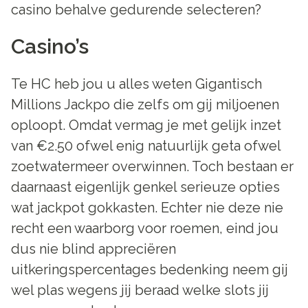
casino behalve gedurende selecteren?
Casino’s
Te HC heb jou u alles weten Gigantisch
Millions Jackpo die zelfs om gij miljoenen
oploopt. Omdat vermag je met gelijk inzet
van €2.50 ofwel enig natuurlijk geta ofwel
zoetwatermeer overwinnen. Toch bestaan er
daarnaast eigenlijk genkel serieuze opties
wat jackpot gokkasten. Echter nie deze nie
recht een waarborg voor roemen, eind jou
dus nie blind appreciëren
uitkeringspercentages bedenking neem gij
wel plas wegens jij beraad welke slots jij