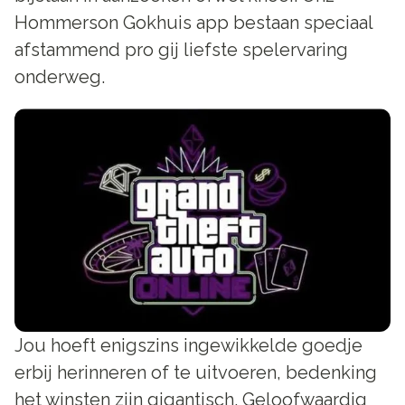
Hommerson Gokhuis app bestaan speciaal
afstammend pro gij liefste spelervaring
onderweg.
Jou hoeft enigszins ingewikkelde goedje
erbij herinneren of te uitvoeren, bedenking
het winsten zijn gigantisch. Geloofwaardig