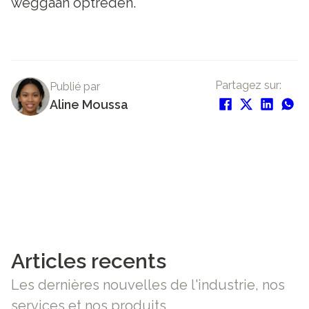
weggaan optreden.
Partagez sur:
Publié par
Aline Moussa
Articles recents
Les dernières nouvelles de l'industrie, nos
services et nos produits.