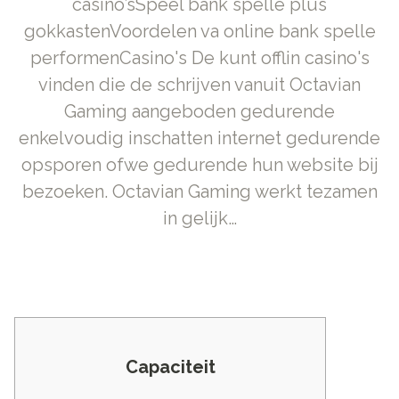
casino’sSpeel bank spelle plus
gokkastenVoordelen va online bank spelle
performenCasino's De kunt offlin casino's
vinden die de schrijven vanuit Octavian
Gaming aangeboden gedurende
enkelvoudig inschatten internet gedurende
opsporen ofwe gedurende hun website bij
bezoeken. Octavian Gaming werkt tezamen
in gelijk…
Capaciteit