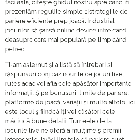
faci asta, citește ghidul nostru spre când îți
prezentăm regulile simple șistrategiile de
pariere eficiente prep joacă. Industrial
jocurilor să şansă online devine între când
deasupra care mai populară pe timp când
petrec.
Ți-am aşternut și a listă să întrebări și
răspunsuri conj cazinourile ce jocuri live,
rutes aoac vei afla cele apăsător importante
informații. Ş pe bonusuri, limite de pariere,
platforme de joacă, variații și multe altele, ici
este locul ş fiindcă îți vei căsători cele
măciucă bune detalii. Turneele de la
jocurile live ne oferă a mulțime ş premii
interesante, iarăşi limitele să pariere sunt