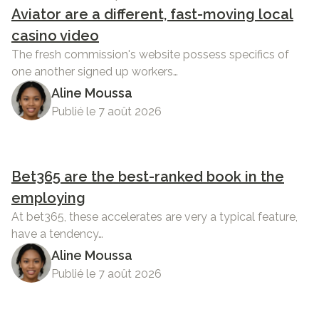
Aviator are a different, fast-moving local
casino video
The fresh commission's website possess specifics of
one another signed up workers…
Aline Moussa
Publié le 7 août 2026
Bet365 are the best-ranked book in the
employing
At bet365, these accelerates are very a typical feature,
have a tendency…
Aline Moussa
Publié le 7 août 2026