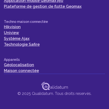
Application mobile Geomax360
Plateforme de gestion de flotte Geomax
Techno maison connectée
Hikvision
Uniview
Système Ajax
Technologie Safire
Appareils
Géolocalisation
Maison connectée
© 2025 Qualidatum. Tous droits reservés.