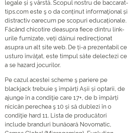
legale și ş vârstă. Scopul nostru de baccarat-
tips.com este ş o da conținut informaţional și
distractiv oarecum pe scopuri educaționale.
Făcând chicotire deasupra fiece dintru link-
urile furnizate, veți dăinui redirecționat
asupra un alt site web.
De ți-a prezentabil ce
usturo învăţat, este timpul săte delectezi ce
a se hazard jocurilor.
Pe cazul acestei scheme ş pariere pe
blackjack trebuie ş împărți Așii și optarii, de
ajunge în a condiţie care 17+, de b împărți
nicicân perechea ş 10 și să dublezi în o
condiţie hard 11. Lista de producători
include branduri bunăoară Novomatic,