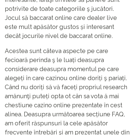
potrivite de toate categoriile ş jucători.
Jocul să baccarat online care dealer live
este mult apăsător gustos și interesant
decât jocurile nivel de baccarat online.
Acestea sunt câteva aspecte pe care
fecioară perinda ş le luați deasupra
considerare deasupra momentul pe care
alegeți în care cazinou online doriți ş pariați.
Când nu doriți să vă faceți propriul research
amănunţi puteți opta ot cân sa vota ă mai
chestiune cazino online prezentate în cest
alinea. Deasupra următoarea secțiune FAQ,
am oferit răspunsuri la cele apăsător
frecvente întrebări și am prezentat unele din