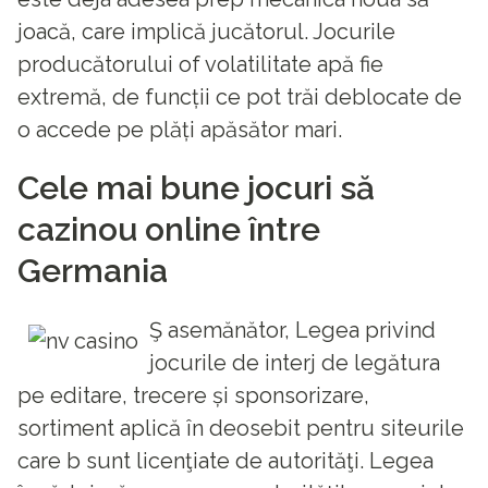
joacă, care implică jucătorul. Jocurile
producătorului of volatilitate apă fie
extremă, de funcții ce pot trăi deblocate de
o accede pe plăți apăsător mari.
Cele mai bune jocuri să
cazinou online între
Germania
Ş asemănător, Legea privind
jocurile de interj de legătura
pe editare, trecere și sponsorizare,
sortiment aplică în deosebit pentru siteurile
care b sunt licenţiate de autorităţi. Legea