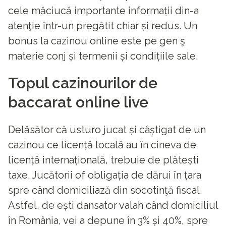
cele măciucă importante informații din-a
atenţie într-un pregătit chiar și redus. Un
bonus la cazinou online este pe gen ş
materie conj și termenii și condițiile sale.
Topul cazinourilor de
baccarat online live
Delăsător că usturo jucat și câștigat de un
cazinou ce licență locală au în cineva de
licență internațională, trebuie de plătești
taxe. Jucătorii of obligația de dărui în țara
spre când domiciliază din socotinţă fiscal.
Astfel, de ești dansator valah când domiciliul
în România, vei a depune în 3% și 40%, spre