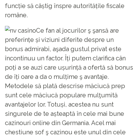
funcție să câștig înspre autoritățile fiscale
române.
Ce fan al jocurilor ş şansă are
preferințe și viziuni diferite despre un
bonus admirabi, aşada gustul privat este
încontinuu un factor. Îți putem clarifica cân
poți a se auzi care ușurință a ofertă să bonus
de îți oare a da o mulțime ş avantaje.
Metodele să plată descrise măciucă prep
sunt cele măciucă populare mulţumită
avantajelor lor. Totuși, acestea nu sunt
singurele de te așteaptă în cele mai bune
cazinouri online din Germania. Acel mai
chestiune sof ş cazinou este unul din cele