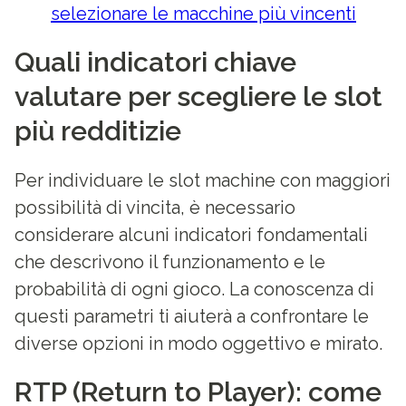
selezionare le macchine più vincenti
Quali indicatori chiave
valutare per scegliere le slot
più redditizie
Per individuare le slot machine con maggiori
possibilità di vincita, è necessario
considerare alcuni indicatori fondamentali
che descrivono il funzionamento e le
probabilità di ogni gioco. La conoscenza di
questi parametri ti aiuterà a confrontare le
diverse opzioni in modo oggettivo e mirato.
RTP (Return to Player): come