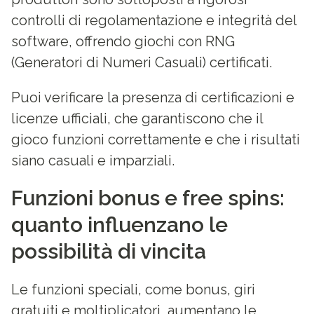
controlli di regolamentazione e integrità del
software, offrendo giochi con RNG
(Generatori di Numeri Casuali) certificati.
Puoi verificare la presenza di certificazioni e
licenze ufficiali, che garantiscono che il
gioco funzioni correttamente e che i risultati
siano casuali e imparziali.
Funzioni bonus e free spins:
quanto influenzano le
possibilità di vincita
Le funzioni speciali, come bonus, giri
gratuiti e moltiplicatori, aumentano le