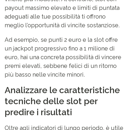
payout massimo elevato e limiti di puntata
adeguati alle tue possibilità ti offrono
meglio l’opportunità di vincite sostanziose.
Ad esempio, se punti 2 euro e la slot offre
un jackpot progressivo fino a 1 milione di
euro, hai una concreta possibilità di vincere
premi elevati, sebbene felici di un ritorno
più basso nelle vincite minori.
Analizzare le caratteristiche
tecniche delle slot per
predire i risultati
Oltre agli indicatori di lungo periodo, è utile