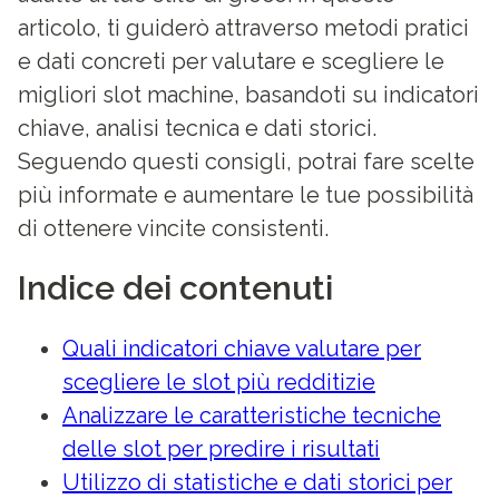
articolo, ti guiderò attraverso metodi pratici
e dati concreti per valutare e scegliere le
migliori slot machine, basandoti su indicatori
chiave, analisi tecnica e dati storici.
Seguendo questi consigli, potrai fare scelte
più informate e aumentare le tue possibilità
di ottenere vincite consistenti.
Indice dei contenuti
Quali indicatori chiave valutare per
scegliere le slot più redditizie
Analizzare le caratteristiche tecniche
delle slot per predire i risultati
Utilizzo di statistiche e dati storici per