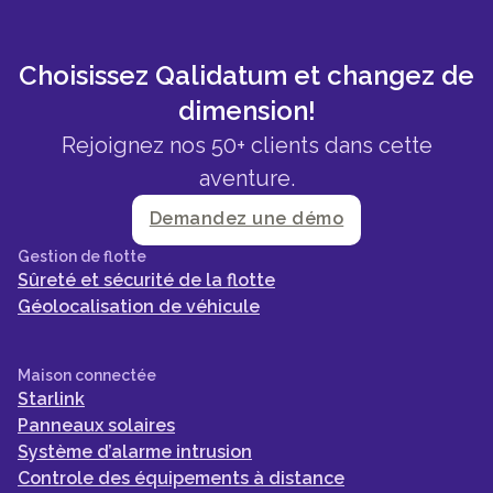
Choisissez Qalidatum et changez de
dimension!
Rejoignez nos 50+ clients dans cette
aventure.
Demandez une démo
Gestion de flotte
Sûreté et sécurité de la flotte
Géolocalisation de véhicule
Maison connectée
Starlink
Panneaux solaires
Système d’alarme intrusion
Controle des équipements à distance