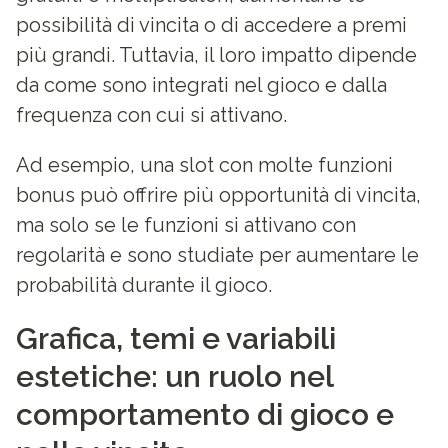
possibilità di vincita o di accedere a premi
più grandi. Tuttavia, il loro impatto dipende
da come sono integrati nel gioco e dalla
frequenza con cui si attivano.
Ad esempio, una slot con molte funzioni
bonus può offrire più opportunità di vincita,
ma solo se le funzioni si attivano con
regolarità e sono studiate per aumentare le
probabilità durante il gioco.
Grafica, temi e variabili
estetiche: un ruolo nel
comportamento di gioco e