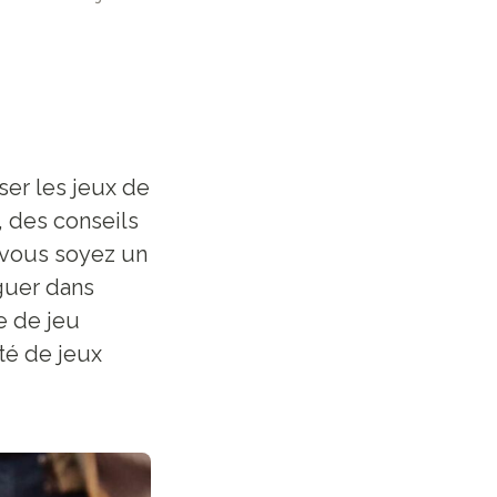
er les jeux de
, des conseils
 vous soyez un
guer dans
e de jeu
été de jeux