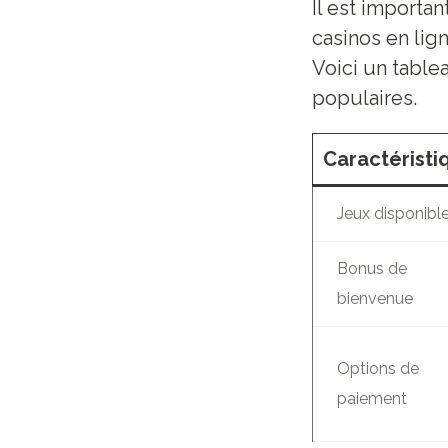
Il est importan
casinos en lig
Voici un table
populaires.
Caractéristi
Jeux disponibl
Bonus de
bienvenue
Options de
paiement