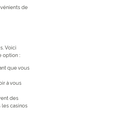
nvénients de
. Voici
 option :
tant que vous
oir à vous
vent des
 les casinos