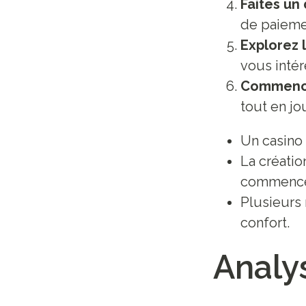
Faites un 
de paieme
Explorez l
vous intér
Commence
tout en jo
Un casino 
La créatio
commencer
Plusieurs
confort.
Analy