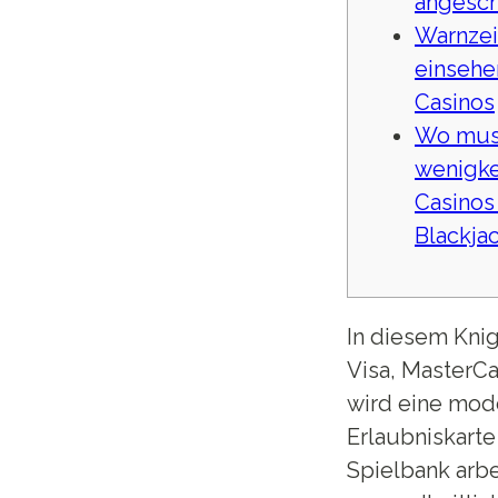
angesch
Warnzei
einsehe
Casinos
Wo mus
wenigke
Casinos
Blackja
In diesem Knig
Visa, MasterCa
wird eine mode
Erlaubniskarte
Spielbank arbe