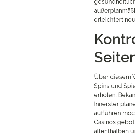
gesundheitlich
außerplanmäßi
erleichtert ne
Kontro
Seite
Über diesem 
Spins und Spie
erholen. Beka
Innerster plane
aufführen möch
Casinos gebot
allenthalben u