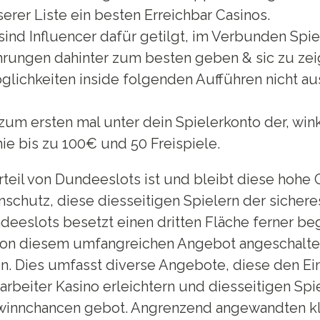
serer Liste ein besten Erreichbar Casinos.
sind Influencer dafür getilgt, im Verbunden Spi
rungen dahinter zum besten geben & sic zu zei
lichkeiten inside folgenden Aufführen nicht a
 zum ersten mal unter dein Spielerkonto der, wi
ie bis zu 100€ und 50 Freispiele.
orteil von Dundeeslots ist und bleibt diese hohe
enschutz, diese diesseitigen Spielern der sichere
deeslots besetzt einen dritten Fläche ferner be
 von diesem umfangreichen Angebot angeschalte
n. Dies umfasst diverse Angebote, diese den Ei
itarbeiter Kasino erleichtern und diesseitigen Spi
ewinnchancen gebot. Angrenzend angewandten k