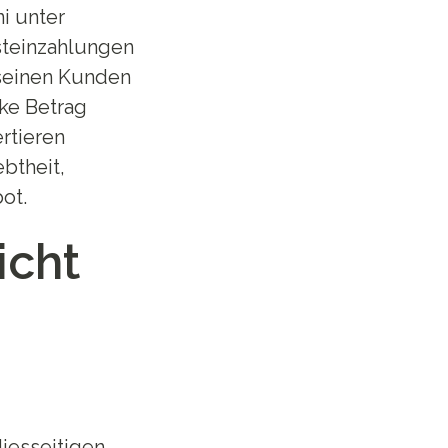
i unter
steinzahlungen
 seinen Kunden
ke Betrag
rtieren
btheit,
ot.
icht
iesseitigen