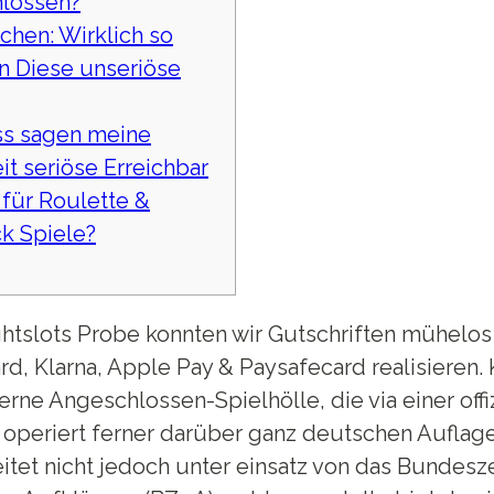
lossen?
chen: Wirklich so
n Diese unseriöse
s sagen meine
it seriöse Erreichbar
 für Roulette &
ck Spiele?
htslots Probe konnten wir Gutschriften mühelos
rd, Klarna, Apple Pay & Paysafecard realisieren. 
rne Angeschlossen-Spielhölle, die via einer offi
 operiert ferner darüber ganz deutschen Auflagen
itet nicht jedoch unter einsatz von das Bundesz