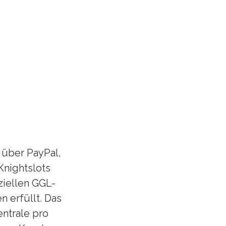
 über PayPal,
Knightslots
ziellen GGL-
 erfüllt. Das
entrale pro