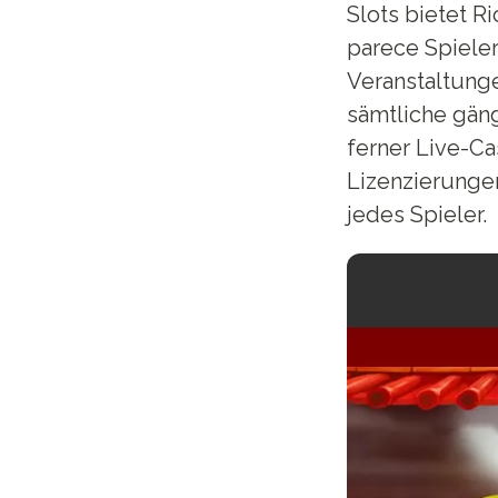
Slots bietet R
parece Spiele
Veranstaltung
sämtliche gäng
ferner Live-Ca
Lizenzierungen
jedes Spieler.