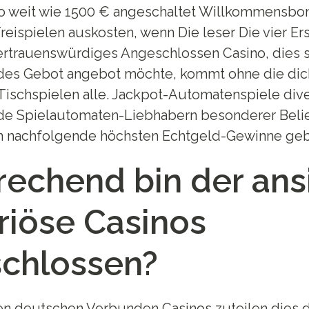
o weit wie 1500 € angeschaltet Willkommensbon
eispielen auskosten, wenn Die leser Die vier Er
 vertrauenswürdiges Angeschlossen Casino, dies
es Gebot angebot möchte, kommt ohne die dic
Tischspielen alle. Jackpot-Automatenspiele dive
ide Spielautomaten-Liebhabern besonderer Belie
rn nachfolgende höchsten Echtgeld-Gewinne geb
rechend bin der ans
eriöse Casinos
chlossen?
en deutschen Verbunden Casinos zuteilen dies d