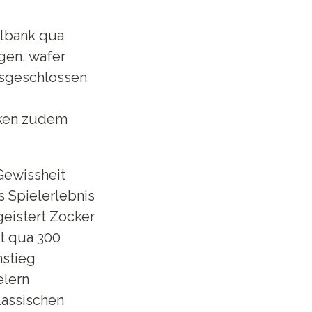
elbank qua
gen, wafer
usgeschlossen
nken zudem
 Gewissheit
s Spielerlebnis
geistert Zocker
t qua 300
nstieg
elern
lassischen