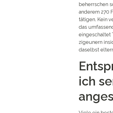
beherrschen s
anderem 270 Fr
tätigen. Kein
das umfassend
eingeschaltet 
zigeunern ins
daselbst elte
Entsp
ich s
anges
Viele ein best