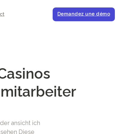
Demandez une démo
ct
-Casinos
 mitarbeiter
der ansicht ich
nsehen Diese