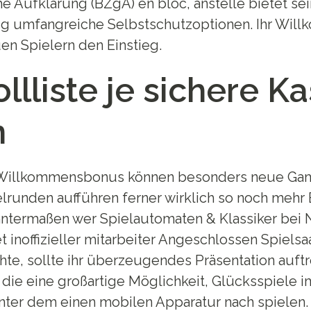
e Aufklärung (BZgA) en bloc, anstelle bietet s
g umfangreiche Selbstschutzoptionen.
Ihr Wil
uen Spielern den Einstieg.
llliste je sichere K
n
Willkommensbonus können besonders neue Gam
lrunden aufführen ferner wirklich so noch mehr
nntermaßen wer Spielautomaten & Klassiker bei 
t inoffizieller mitarbeiter Angeschlossen Spielsa
te, sollte ihr überzeugendes Präsentation auft
 die eine großartige Möglichkeit, Glücksspiele
nter dem einen mobilen Apparatur nach spielen. 