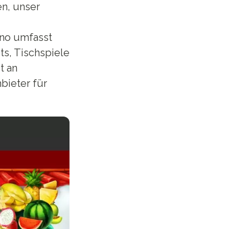
en, unser
ino umfasst
ts, Tischspiele
t an
bieter für