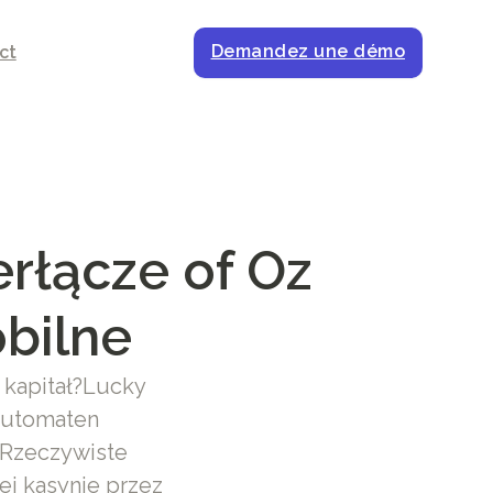
Demandez une démo
ct
erłącze of Oz
bilne
 kapitał?Lucky
lautomaten
 Rzeczywiste
ej kasynie przez