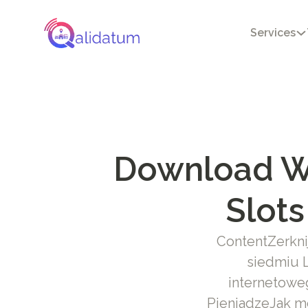
Services
Download Wiz
Slot
ContentZerkni
siedmiu L
internetowe
PieniadzeJak mo