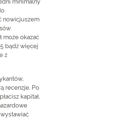
edni minimalny
do
ać nowicjuszem
isów
zł może okazać
 5 bądź więcej
e z
rykantów,
ą recenzje. Po
łacisz kapitał.
 hazardowe
 wystawiać