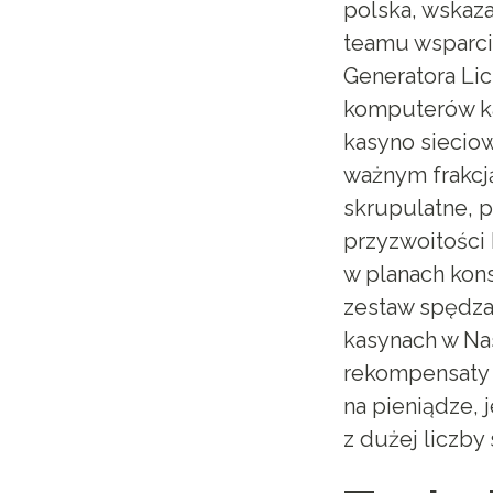
polska, wskaz
teamu wsparcia
Generatora Lic
komputerów ka
kasyno siecio
ważnym frakcją
skrupulatne, 
przyzwoitości 
w planach kons
zestaw spędza
kasynach w Nas
rekompensaty 
na pieniądze,
z dużej liczby