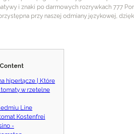
natywy i znaki po darmowych rozrywkach 777 Por
przystępna przy naszej odmiany językowej, dzię
Content
na hiperłącze | Które
tomaty w rzetelne
iedmiu Line
tomat Kostenfrei
sino -