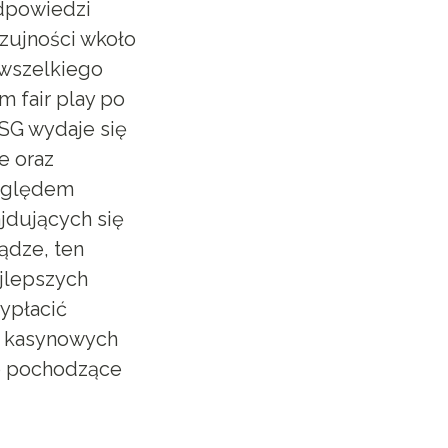
odpowiedzi
czujności wkoło
 wszelkiego
 fair play po
MSG wydaje się
e oraz
względem
jdujących się
ądze, ten
jlepszych
ypłacić
h kasynowych
go pochodzące