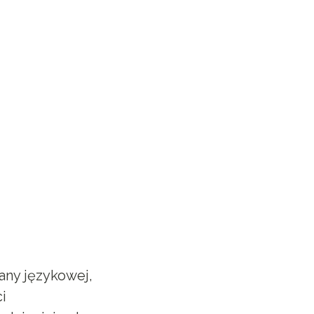
any językowej,
i