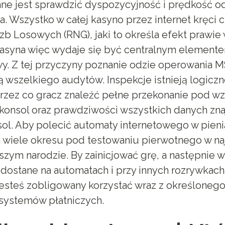
ane jest sprawdzić dyspozycyjność i prędkość 
. Wszystko w całej kasyno przez internet kręci 
zb Losowych (RNG), jaki to określa efekt prawie
syna więc wydaje się być centralnym elementem
wy. Z tej przyczyny poznanie odzie operowania 
 wszelkiego audytów. Inspekcje istnieją logiczn
przez co gracz znaleźć pełne przekonanie pod 
konsol oraz prawdziwości wszystkich danych zna
ol. Aby polecić automaty internetowego w pieni
 wiele okresu pod testowaniu pierwotnego w na
zym narodzie. By zainicjować grę, a następnie w
dostane na automatach i przy innych rozrywkac
 jesteś zobligowany korzystać wraz z określone
 systemów płatniczych.