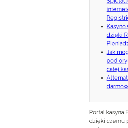
Spielau
interne
Registr
Kasyno 
dzięki 
Pieniad
Jak mog
pod ory
całej ka
Alternat
darmow
Portal kasyna 
dzięki czemu p