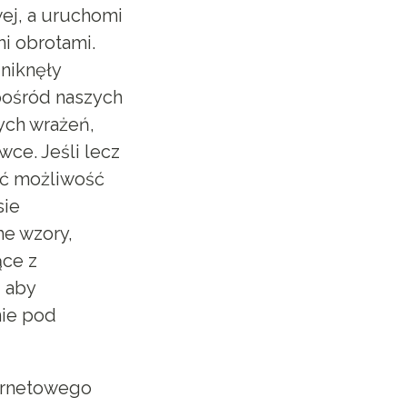
ej, a uruchomi
i obrotami.
zniknęły
spośród naszych
ych wrażeń,
ce. Jeśli lecz
ać możliwość
sie
e wzory,
ące z
, aby
nie pod
ernetowego