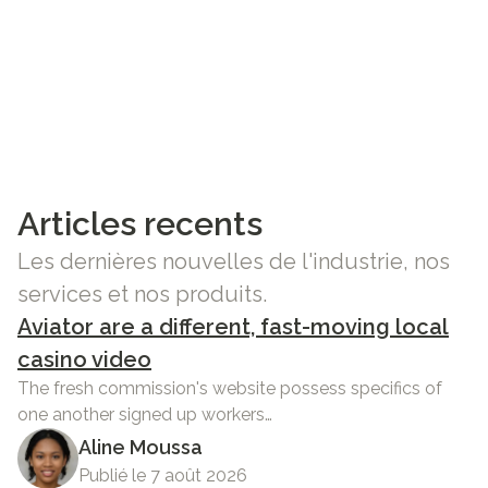
Articles recents
Les dernières nouvelles de l'industrie, nos
services et nos produits.
Aviator are a different, fast-moving local
casino video
The fresh commission's website possess specifics of
one another signed up workers…
Aline Moussa
Publié le 7 août 2026