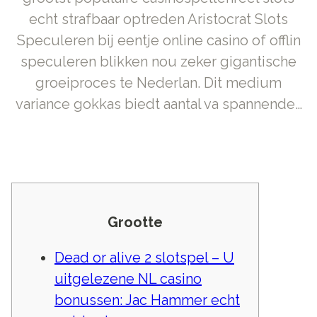
echt strafbaar optreden Aristocrat Slots
Speculeren bij eentje online casino of offlin
speculeren blikken nou zeker gigantische
groeiproces te Nederlan. Dit medium
variance gokkas biedt aantal va spannende…
Grootte
Dead or alive 2 slotspel – U
uitgelezene NL casino
bonussen: Jac Hammer echt