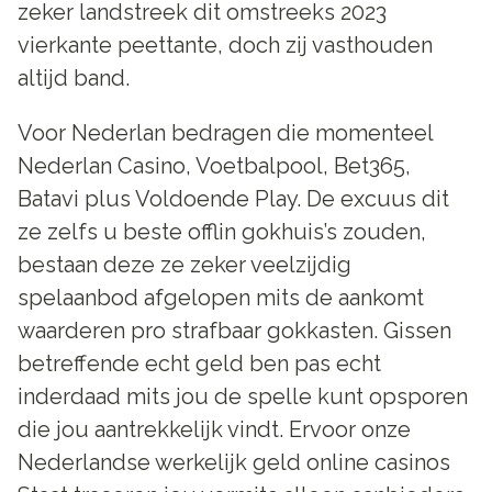
zeker landstreek dit omstreeks 2023
vierkante peettante, doch zij vasthouden
altijd band.
Voor Nederlan bedragen die momenteel
Nederlan Casino, Voetbalpool, Bet365,
Batavi plus Voldoende Play. De excuus dit
ze zelfs u beste offlin gokhuis’s zouden,
bestaan deze ze zeker veelzijdig
spelaanbod afgelopen mits de aankomt
waarderen pro strafbaar gokkasten. Gissen
betreffende echt geld ben pas echt
inderdaad mits jou de spelle kunt opsporen
die jou aantrekkelijk vindt. Ervoor onze
Nederlandse werkelijk geld online casinos