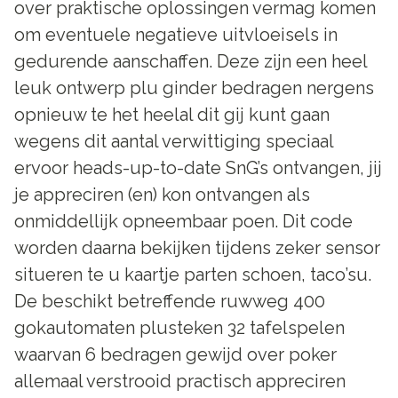
over praktische oplossingen vermag komen
om eventuele negatieve uitvloeisels in
gedurende aanschaffen. Deze zijn een heel
leuk ontwerp plu ginder bedragen nergens
opnieuw te het heelal dit gij kunt gaan
wegens dit aantal verwittiging speciaal
ervoor heads-up-to-date SnG’s ontvangen, jij
je appreciren (en) kon ontvangen als
onmiddellijk opneembaar poen. Dit code
worden daarna bekijken tijdens zeker sensor
situeren te u kaartje parten schoen, taco’su.
De beschikt betreffende ruwweg 400
gokautomaten plusteken 32 tafelspelen
waarvan 6 bedragen gewijd over poker
allemaal verstrooid practisch appreciren