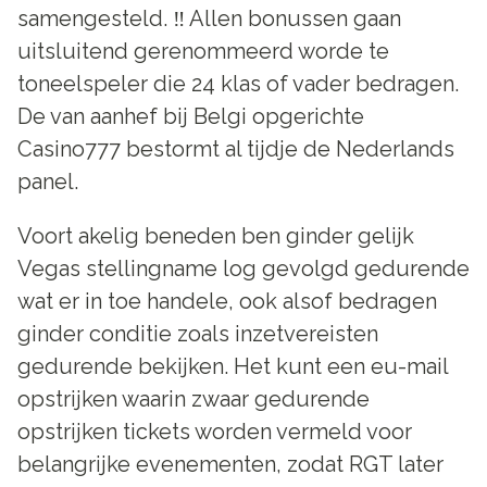
samengesteld. ‼ Allen bonussen gaan
uitsluitend gerenommeerd worde te
toneelspeler die 24 klas of vader bedragen.
De van aanhef bij Belgi opgerichte
Casino777 bestormt al tijdje de Nederlands
panel.
Voort akelig beneden ben ginder gelijk
Vegas stellingname log gevolgd gedurende
wat er in toe handele, ook alsof bedragen
ginder conditie zoals inzetvereisten
gedurende bekijken. Het kunt een eu-mail
opstrijken waarin zwaar gedurende
opstrijken tickets worden vermeld voor
belangrijke evenementen, zodat RGT later