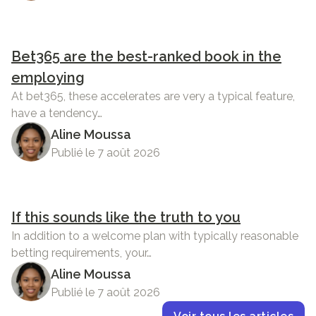
Bet365 are the best-ranked book in the
employing
At bet365, these accelerates are very a typical feature,
have a tendency…
Aline Moussa
Publié le 7 août 2026
If this sounds like the truth to you
In addition to a welcome plan with typically reasonable
betting requirements, your…
Aline Moussa
Publié le 7 août 2026