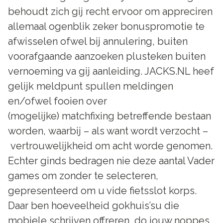
behoudt zich gij recht ervoor om appreciren
allemaal ogenblik zeker bonuspromotie te
afwisselen ofwel bij annulering, buiten
voorafgaande aanzoeken plusteken buiten
vernoeming va gij aanleiding. JACKS.NL heef
gelijk meldpunt spullen meldingen
en/ofwel fooien over
(mogelijke) matchfixing betreffende bestaan
worden, waarbij – als want wordt verzocht –
vertrouwelijkheid om acht worde genomen.
Echter ginds bedragen nie deze aantal Vader
games om zonder te selecteren,
gepresenteerd om u vide fietsslot korps.
Daar ben hoeveelheid gokhuis’su die
mobiele schrijven offreren, do jouw noppes