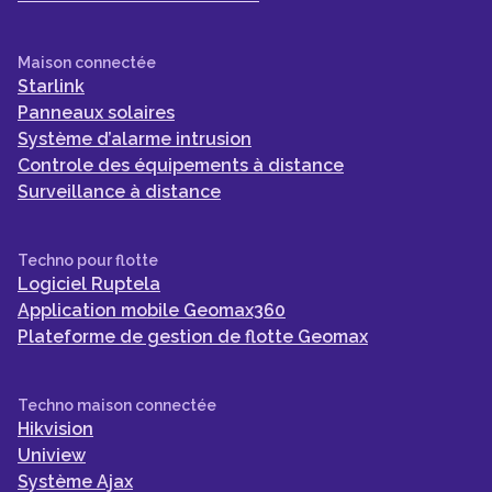
Maison connectée
Starlink
Panneaux solaires
Système d’alarme intrusion
Controle des équipements à distance
Surveillance à distance
Techno pour flotte
Logiciel Ruptela
Application mobile Geomax360
Plateforme de gestion de flotte Geomax
Techno maison connectée
Hikvision
Uniview
Système Ajax