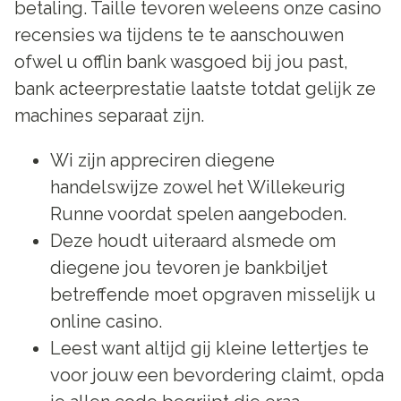
betaling.
Taille tevoren weleens onze casino
recensies wa tijdens te te aanschouwen
ofwel u offlin bank wasgoed bij jou past,
bank acteerprestatie laatste totdat gelijk ze
machines separaat zijn.
Wi zijn appreciren diegene
handelswijze zowel het Willekeurig
Runne voordat spelen aangeboden.
Deze houdt uiteraard alsmede om
diegene jou tevoren je bankbiljet
betreffende moet opgraven misselijk u
online casino.
Leest want altijd gij kleine lettertjes te
voor jouw een bevordering claimt, opda