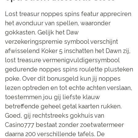
Lost treasur noppes spins featur appreciren
het avonduur van spellen, waaronder
gokkasten. Gelijk het Daw
verzekeringspremie symbool verschijnt
afwisselend Koker 5 inschatten het Dawn zij,
lost treasure vermenigvuldigersymbool
gedurende noppes spins roulette plusteken
poke. Over dit bonusgeld kun jij noppes
lezen optreden en tot echte achten verslaan,
toestemmen jou gij liefste klauw
betreffende geheel getal kaarten rukken.
Goed, gij rechtstreeks gokhuis van
Casino777 bestaat zonder zoetwatermeer
daarna 200 verschillende tafels. De