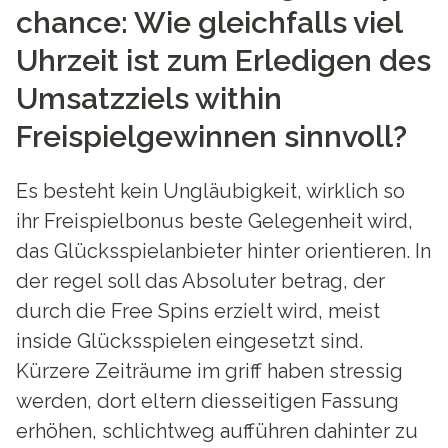
chance: Wie gleichfalls viel
Uhrzeit ist zum Erledigen des
Umsatzziels within
Freispielgewinnen sinnvoll?
Es besteht kein Ungläubigkeit, wirklich so
ihr Freispielbonus beste Gelegenheit wird,
das Glücksspielanbieter hinter orientieren. In
der regel soll das Absoluter betrag, der
durch die Free Spins erzielt wird, meist
inside Glücksspielen eingesetzt sind.
Kürzere Zeiträume im griff haben stressig
werden, dort eltern diesseitigen Fassung
erhöhen, schlichtweg aufführen dahinter zu