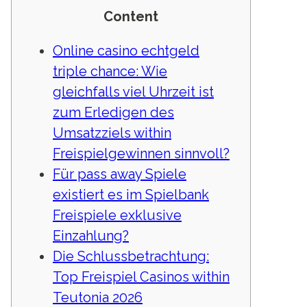
Content
Online casino echtgeld
triple chance: Wie
gleichfalls viel Uhrzeit ist
zum Erledigen des
Umsatzziels within
Freispielgewinnen sinnvoll?
Für pass away Spiele
existiert es im Spielbank
Freispiele exklusive
Einzahlung?
Die Schlussbetrachtung:
Top Freispiel Casinos within
Teutonia 2026