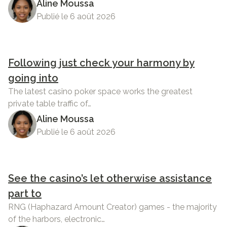
Aline Moussa
Publié le 6 août 2026
Following just check your harmony by
going into
The latest casino poker space works the greatest
private table traffic of…
Aline Moussa
Publié le 6 août 2026
See the casino’s let otherwise assistance
part to
RNG (Haphazard Amount Creator) games - the majority
of the harbors, electronic…