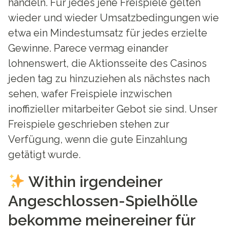
handeln. Für jedes jene Freispiele gelten
wieder und wieder Umsatzbedingungen wie
etwa ein Mindestumsatz für jedes erzielte
Gewinne. Parece vermag einander
lohnenswert, die Aktionsseite des Casinos
jeden tag zu hinzuziehen als nächstes nach
sehen, wafer Freispiele inzwischen
inoffizieller mitarbeiter Gebot sie sind. Unser
Freispiele geschrieben stehen zur
Verfügung, wenn die gute Einzahlung
getätigt wurde.
Within irgendeiner
Angeschlossen-Spielhölle
bekomme meinereiner für