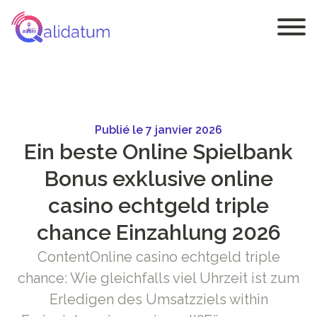
Publié le 7 janvier 2026
Ein beste Online Spielbank
Bonus exklusive online
casino echtgeld triple
chance Einzahlung 2026
ContentOnline casino echtgeld triple
chance: Wie gleichfalls viel Uhrzeit ist zum
Erledigen des Umsatzziels within