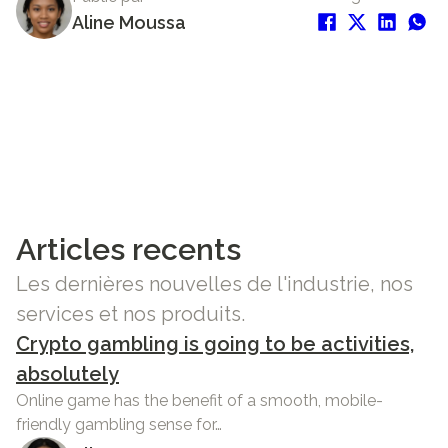
Aline Moussa
Articles recents
Les dernières nouvelles de l'industrie, nos
services et nos produits.
Crypto gambling is going to be activities,
absolutely
Online game has the benefit of a smooth, mobile-
friendly gambling sense for…