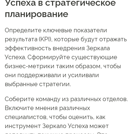
Успеха в стратегическое
планирование
Определите ключевые показатели
результата (KPI), которые будут отражать
эффективность внедрения Зеркала
Успеха. Сформируйте существующие
бизнес-метрики таким образом, чтобы
они поддерживали и усиливали
выбранные стратегии.
Соберите команду из различных отделов.
Включите мнения различных
специалистов, чтобы оценить, как
инструмент Зеркало Успеха может