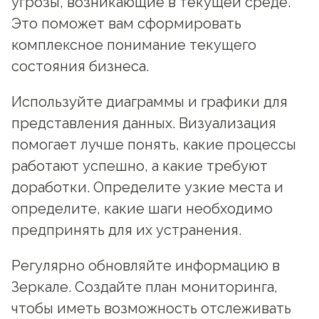
угрозы, возникающие в текущей среде.
Это поможет вам сформировать
комплексное понимание текущего
состояния бизнеса.
Используйте диаграммы и графики для
представления данных. Визуализация
помогает лучше понять, какие процессы
работают успешно, а какие требуют
доработки. Определите узкие места и
определите, какие шаги необходимо
предпринять для их устранения.
Регулярно обновляйте информацию в
Зеркале. Создайте план мониторинга,
чтобы иметь возможность отслеживать