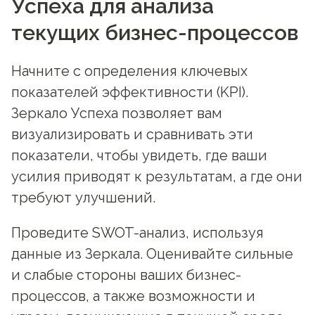
Успеха для анализа
текущих бизнес-процессов
Начните с определения ключевых
показателей эффективности (KPI).
Зеркало Успеха позволяет вам
визуализировать и сравнивать эти
показатели, чтобы увидеть, где ваши
усилия приводят к результатам, а где они
требуют улучшений.
Проведите SWOT-анализ, используя
данные из Зеркала. Оценивайте сильные
и слабые стороны ваших бизнес-
процессов, а также возможности и