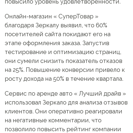
повысило уровень удовлетворенности.
Онлайн-магазин « СуперТовар »
благодаря Зеркалу выявил, что 60%
посетителей сайта покидают его на
этапе оформления заказа. Запустив
тестирование и оптимизацию страниц,
они сумели снизить показатель отказов
на 25%. Повышение конверсии привело к
росту дохода на 50% в течение квартала.
Сервис по аренде авто « Лучший драйв »
использовал Зеркало для анализа отзывов
клиентов. Они оперативно реагировали
на негативные комментарии, что
позволило повысить рейтинг компании