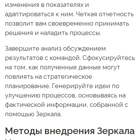
изменения в показателях и
адаптироваться к ним. Четкая отчетность
позволит вам своевременно принимать
решения и наладить процессы.
Завершите анализ обсуждением
результатов с командой. Сфокусируйтесь
на том, как полученные данные могут
повлиять на стратегическое
планирование. Генерируйте идеи по
улучшению процессов, основываясь на
фактической информации, собранной с
помощью Зеркала.
Методы внедрения Зеркала