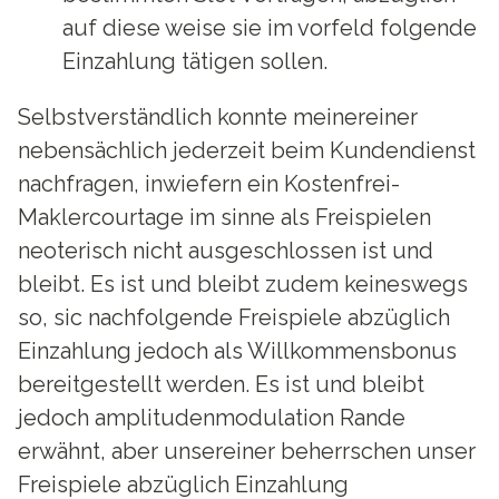
auf diese weise sie im vorfeld folgende
Einzahlung tätigen sollen.
Selbstverständlich konnte meinereiner
nebensächlich jederzeit beim Kundendienst
nachfragen, inwiefern ein Kostenfrei-
Maklercourtage im sinne als Freispielen
neoterisch nicht ausgeschlossen ist und
bleibt. Es ist und bleibt zudem keineswegs
so, sic nachfolgende Freispiele abzüglich
Einzahlung jedoch als Willkommensbonus
bereitgestellt werden. Es ist und bleibt
jedoch amplitudenmodulation Rande
erwähnt, aber unsereiner beherrschen unser
Freispiele abzüglich Einzahlung