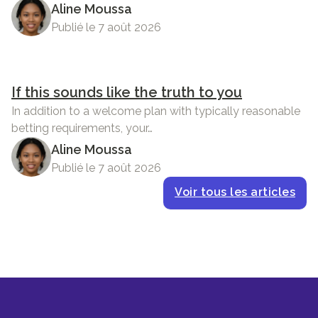
Aline Moussa
Publié le 7 août 2026
If this sounds like the truth to you
In addition to a welcome plan with typically reasonable
betting requirements, your…
Aline Moussa
Publié le 7 août 2026
Voir tous les articles