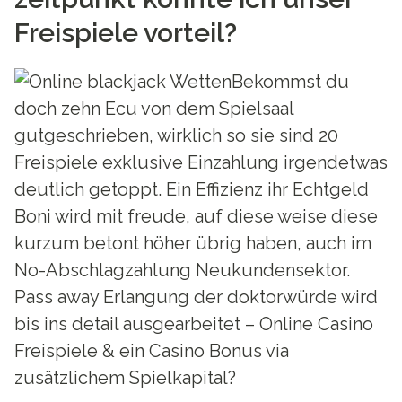
Freispiele vorteil?
Bekommst du
doch zehn Ecu von dem Spielsaal
gutgeschrieben, wirklich so sie sind 20
Freispiele exklusive Einzahlung irgendetwas
deutlich getoppt. Ein Effizienz ihr Echtgeld
Boni wird mit freude, auf diese weise diese
kurzum betont höher übrig haben, auch im
No-Abschlagzahlung Neukundensektor.
Pass away Erlangung der doktorwürde wird
bis ins detail ausgearbeitet – Online Casino
Freispiele & ein Casino Bonus via
zusätzlichem Spielkapital?