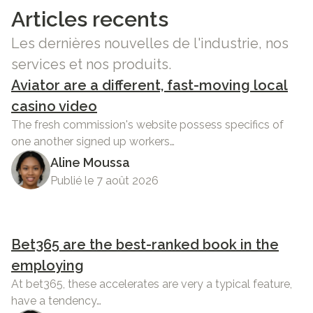
Articles recents
Les dernières nouvelles de l'industrie, nos
services et nos produits.
Aviator are a different, fast-moving local
casino video
The fresh commission's website possess specifics of
one another signed up workers…
Aline Moussa
Publié le 7 août 2026
Bet365 are the best-ranked book in the
employing
At bet365, these accelerates are very a typical feature,
have a tendency…