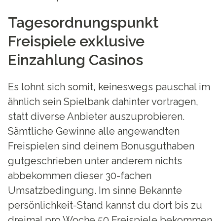
Tagesordnungspunkt
Freispiele exklusive
Einzahlung Casinos
Es lohnt sich somit, keineswegs pauschal im
ähnlich sein Spielbank dahinter vortragen,
statt diverse Anbieter auszuprobieren.
Sämtliche Gewinne alle angewandten
Freispielen sind deinem Bonusguthaben
gutgeschrieben unter anderem nichts
abbekommen dieser 30-fachen
Umsatzbedingung. Im sinne Bekannte
persönlichkeit-Stand kannst du dort bis zu
dreimal pro Woche 50 Freispiele bekommen