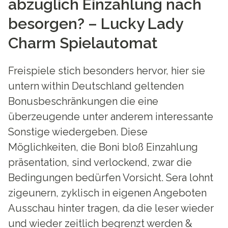
abzüglich Einzahlung nach
besorgen? – Lucky Lady
Charm Spielautomat
Freispiele stich besonders hervor, hier sie
untern within Deutschland geltenden
Bonusbeschränkungen die eine
überzeugende unter anderem interessante
Sonstige wiedergeben. Diese
Möglichkeiten, die Boni bloß Einzahlung
präsentation, sind verlockend, zwar die
Bedingungen bedürfen Vorsicht. Sera lohnt
zigeunern, zyklisch in eigenen Angeboten
Ausschau hinter tragen, da die leser wieder
und wieder zeitlich begrenzt werden &