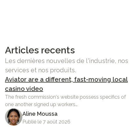
Articles recents
Les dernières nouvelles de l'industrie, nos
services et nos produits.
Aviator are a different, fast-moving local
casino video
The fresh commission's website possess specifics of
one another signed up workers…
Aline Moussa
Publié le 7 août 2026