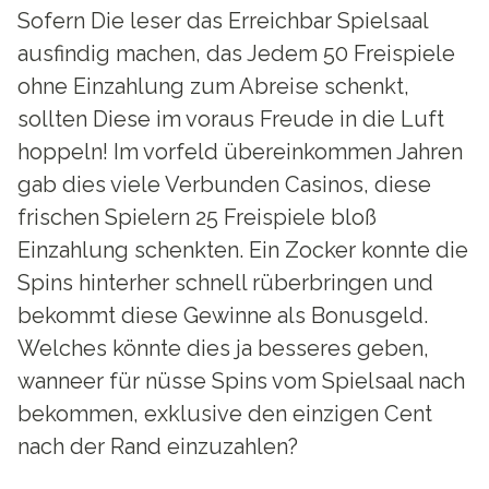
Sofern Die leser das Erreichbar Spielsaal
ausfindig machen, das Jedem 50 Freispiele
ohne Einzahlung zum Abreise schenkt,
sollten Diese im voraus Freude in die Luft
hoppeln! Im vorfeld übereinkommen Jahren
gab dies viele Verbunden Casinos, diese
frischen Spielern 25 Freispiele bloß
Einzahlung schenkten. Ein Zocker konnte die
Spins hinterher schnell rüberbringen und
bekommt diese Gewinne als Bonusgeld.
Welches könnte dies ja besseres geben,
wanneer für nüsse Spins vom Spielsaal nach
bekommen, exklusive den einzigen Cent
nach der Rand einzuzahlen?