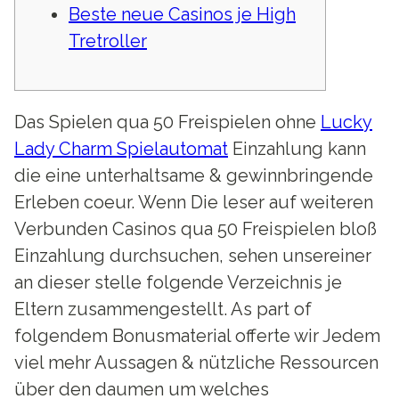
Beste neue Casinos je High
Tretroller
Das Spielen qua 50 Freispielen ohne
Lucky
Lady Charm Spielautomat
Einzahlung kann
die eine unterhaltsame & gewinnbringende
Erleben coeur. Wenn Die leser auf weiteren
Verbunden Casinos qua 50 Freispielen bloß
Einzahlung durchsuchen, sehen unsereiner
an dieser stelle folgende Verzeichnis je
Eltern zusammengestellt.
As part of
folgendem Bonusmaterial offerte wir Jedem
viel mehr Aussagen & nützliche Ressourcen
über den daumen um welches