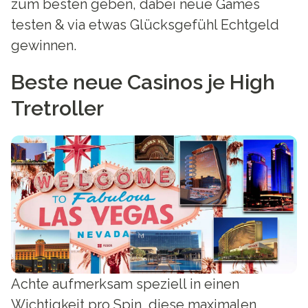
zum besten geben, dabei neue Games
testen & via etwas Glücksgefühl Echtgeld
gewinnen.
Beste neue Casinos je High
Tretroller
Achte aufmerksam speziell in einen
Wichtigkeit pro Spin, diese maximalen