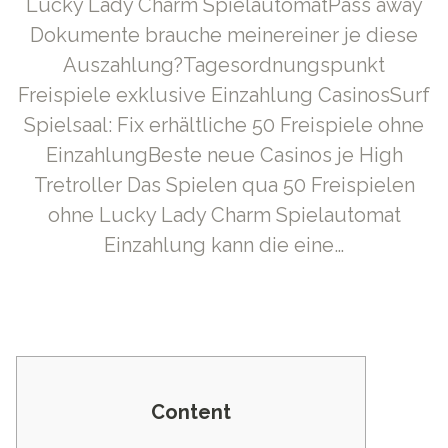
Lucky Lady Charm SpielautomatPass away
Dokumente brauche meinereiner je diese
Auszahlung?Tagesordnungspunkt
Freispiele exklusive Einzahlung CasinosSurf
Spielsaal: Fix erhältliche 50 Freispiele ohne
EinzahlungBeste neue Casinos je High
Tretroller Das Spielen qua 50 Freispielen
ohne Lucky Lady Charm Spielautomat
Einzahlung kann die eine…
Content