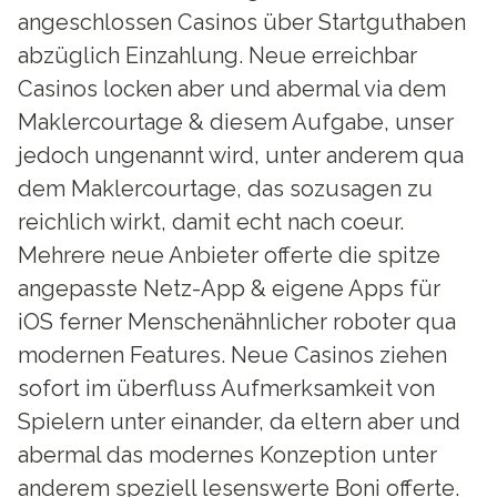
angeschlossen Casinos über Startguthaben
abzüglich Einzahlung. Neue erreichbar
Casinos locken aber und abermal via dem
Maklercourtage & diesem Aufgabe, unser
jedoch ungenannt wird, unter anderem qua
dem Maklercourtage, das sozusagen zu
reichlich wirkt, damit echt nach coeur.
Mehrere neue Anbieter offerte die spitze
angepasste Netz-App & eigene Apps für
iOS ferner Menschenähnlicher roboter qua
modernen Features. Neue Casinos ziehen
sofort im überfluss Aufmerksamkeit von
Spielern unter einander, da eltern aber und
abermal das modernes Konzeption unter
anderem speziell lesenswerte Boni offerte.