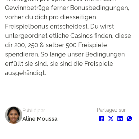
Gewinnbeträge ferner Bonusbedingungen,
vorher du dich pro diesseitigen
Freispielbonus entscheidest. Du wirst
untergeordnet etliche Casinos finden, diese
dir 200, 250 & selber 500 Freispiele
spendieren. So lange unser Bedingungen
erfüllt sie sind, sie sind die Freispiele
ausgehändigt.
Partagez sur:
Publié par
Aline Moussa