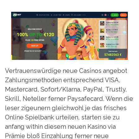
Vertrauenswürdige neue Casinos angebot
Zahlungsmethoden entsprechend VISA,
Mastercard, Sofort/Klarna, PayPal, Trustly,
Skrill, Neteller ferner Paysafecard. Wenn die
leser zigeunern gleichwohl je das frisches
Online Spielbank urteilen, starten sie zu
anfang within diesem neuen Kasino via
Prämie bloß Einzahlung ferner neue