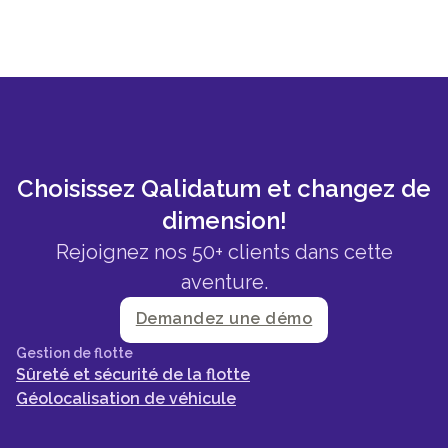
Choisissez Qalidatum et changez de
dimension!
Rejoignez nos 50+ clients dans cette
aventure.
Demandez une démo
Gestion de flotte
Sûreté et sécurité de la flotte
Géolocalisation de véhicule