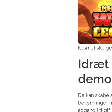
kosmetiske gen
Idræt 
demo
De kan skabe s
bekymringer hv
adgang i tilgi