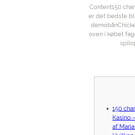
Content150 chanc
er det bedste bl
demobånChicken
oven i købet fag
spilo
150 chan
Kasino –
af Maria