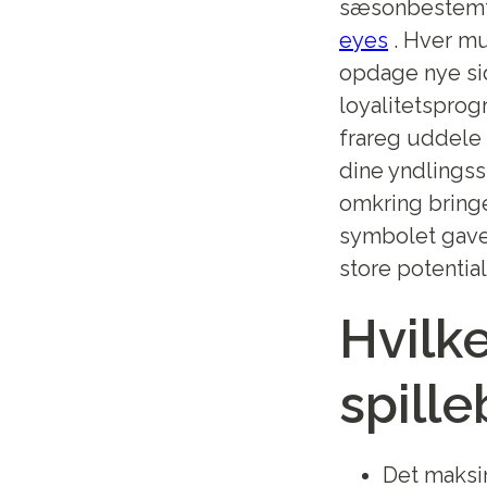
sæsonbestemte
eyes
. Hver mu
opdage nye sid
loyalitetsprog
frareg uddele 
dine yndlingssp
omkring bringe
symbolet gaveg
store potential
Hvilk
spill
Det maksim