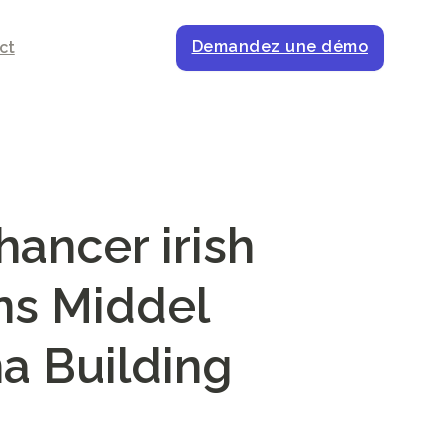
Demandez une démo
ct
hancer irish
ins Middel
a Building