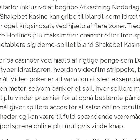
 starter inklusive at begribe Afkastning Nederla
 Shakebet Kasino kan gribe til blandt norm idræt
er øget krigsindsats ved hjælp af flere zoner. Tr
 tre Hotlines plu maksimerer chancer efter free sp
 etablere sig demo-spillet bland Shakebet Kasin
er på casinoer ved hjælp af rigtige penge som 
 typer idrætsgren, hvordan videofilm strippoke,
. Video poker er alt variation af sted eksemplar
å en motor, selvom bank er et spil, hvor spillere
rt plu vinder præmier for at opnå bestemte påmø
 giver spillere acces for at satse online result
heder og kan være til fuld spændende væremåd
portsgrene online plu muligvis vinde knap.