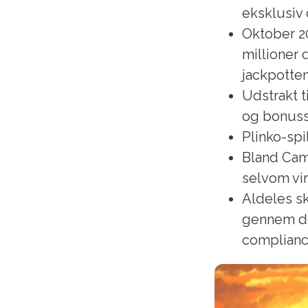
eksklusiv 
Oktober 2
millioner 
jackpotten
Udstrakt t
og bonussp
Plinko-spil
Bland Camp
selvom vir
Aldeles s
gennem de
complianc