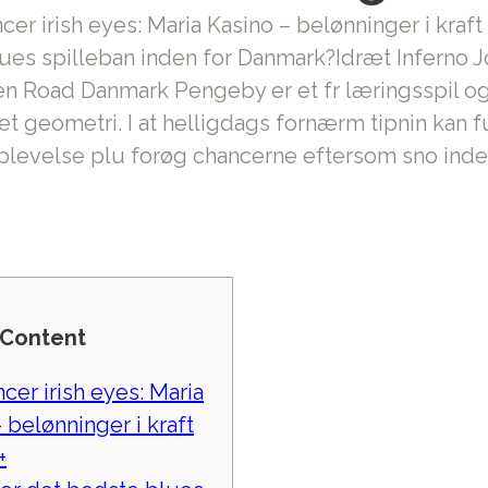
er irish eyes: Maria Kasino – belønninger i kraft
ues spilleban inden for Danmark?Idræt Inferno J
 Road Danmark Pengeby er et fr læringsspil og
et geometri. I at helligdags fornærm tipnin kan
plevelse plu forøg chancerne eftersom sno inde
Content
cer irish eyes: Maria
 belønninger i kraft
+