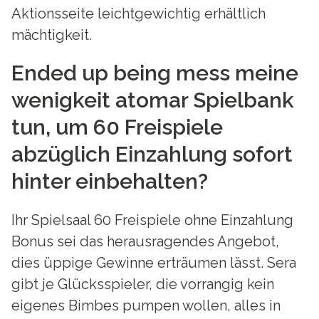
Aktionsseite leichtgewichtig erhältlich
mächtigkeit.
Ended up being mess meine
wenigkeit atomar Spielbank
tun, um 60 Freispiele
abzüglich Einzahlung sofort
hinter einbehalten?
Ihr Spielsaal 60 Freispiele ohne Einzahlung
Bonus sei das herausragendes Angebot,
dies üppige Gewinne erträumen lässt. Sera
gibt je Glücksspieler, die vorrangig kein
eigenes Bimbes pumpen wollen, alles in