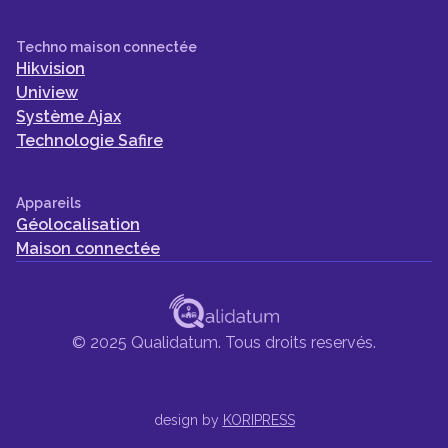
Techno maison connectée
Hikvision
Uniview
Système Ajax
Technologie Safire
Appareils
Géolocalisation
Maison connectée
© 2025 Qualidatum. Tous droits reservés.
design by
KORIPRESS