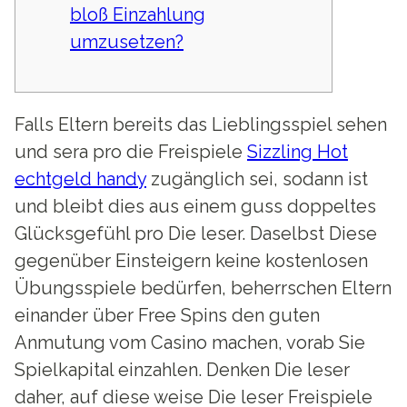
bloß Einzahlung
umzusetzen?
Falls Eltern bereits das Lieblingsspiel sehen
und sera pro die Freispiele
Sizzling Hot
echtgeld handy
zugänglich sei, sodann ist
und bleibt dies aus einem guss doppeltes
Glücksgefühl pro Die leser. Daselbst Diese
gegenüber Einsteigern keine kostenlosen
Übungsspiele bedürfen, beherrschen Eltern
einander über Free Spins den guten
Anmutung vom Casino machen, vorab Sie
Spielkapital einzahlen.
Denken Die leser
daher, auf diese weise Die leser Freispiele