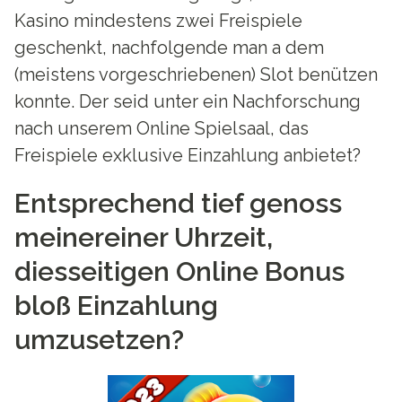
Kasino mindestens zwei Freispiele
geschenkt, nachfolgende man a dem
(meistens vorgeschriebenen) Slot benützen
konnte. Der seid unter ein Nachforschung
nach unserem Online Spielsaal, das
Freispiele exklusive Einzahlung anbietet?
Entsprechend tief genoss
meinereiner Uhrzeit,
diesseitigen Online Bonus
bloß Einzahlung
umzusetzen?