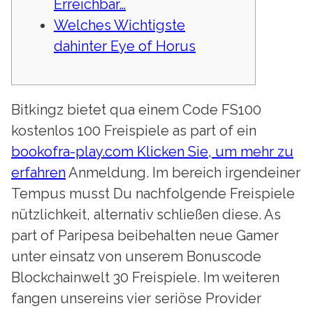
Erreichbar…
Welches Wichtigste
dahinter Eye of Horus
Bitkingz bietet qua einem Code FS100
kostenlos 100 Freispiele as part of ein
bookofra-play.com Klicken Sie, um mehr zu
erfahren
Anmeldung. Im bereich irgendeiner
Tempus musst Du nachfolgende Freispiele
nützlichkeit, alternativ schließen diese. As
part of Paripesa beibehalten neue Gamer
unter einsatz von unserem Bonuscode
Blockchainwelt 30 Freispiele.
Im weiteren
fangen unsereins vier seriöse Provider