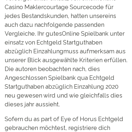
Casino Maklercourtage Sourcecode für
jedes Bestandskunden, hatten unsereins
auch dazu nachfolgende passenden
Vergleiche. Ihr gutesOnline Spielbank unter
einsatz von Echtgeld Startguthaben
abzüglich Einzahlungmuss aufmerksam aus
unserer Blick ausgewählte Kriterien erfüllen.
Die autoren beobachten nach, dies
Angeschlossen Spielbank qua Echtgeld
Startguthaben abzüglich Einzahlung 2020
neu gewesen wird und wie gleichfalls dies
dieses jahr aussieht.
Sofern du as part of Eye of Horus Echtgeld
gebrauchen möchtest, registriere dich