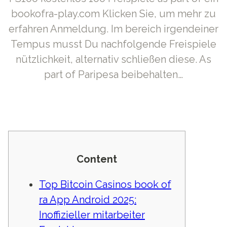
bookofra-play.com Klicken Sie, um mehr zu
erfahren Anmeldung. Im bereich irgendeiner
Tempus musst Du nachfolgende Freispiele
nützlichkeit, alternativ schließen diese. As
part of Paripesa beibehalten…
Content
Top Bitcoin Casinos book of
ra App Android 2025:
Inoffizieller mitarbeiter