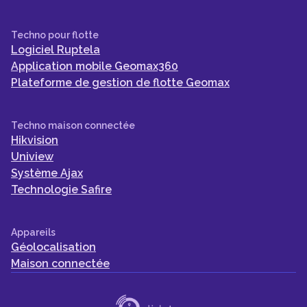
Techno pour flotte
Logiciel Ruptela
Application mobile Geomax360
Plateforme de gestion de flotte Geomax
Techno maison connectée
Hikvision
Uniview
Système Ajax
Technologie Safire
Appareils
Géolocalisation
Maison connectée