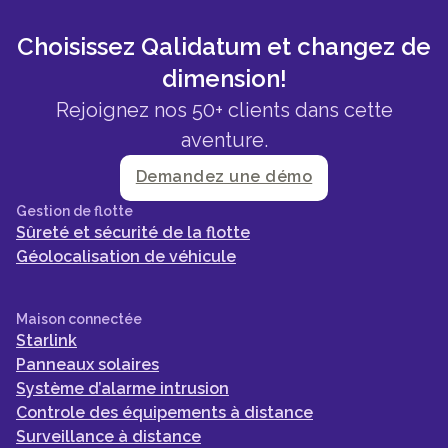
Choisissez Qalidatum et changez de
dimension!
Rejoignez nos 50+ clients dans cette
aventure.
Demandez une démo
Gestion de flotte
Sûreté et sécurité de la flotte
Géolocalisation de véhicule
Maison connectée
Starlink
Panneaux solaires
Système d’alarme intrusion
Controle des équipements à distance
Surveillance à distance