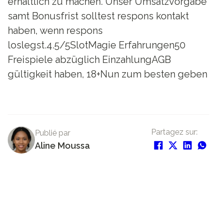
erhältlich zu machen. Unser Umsatzvorgabe
samt Bonusfrist solltest respons kontakt
haben, wenn respons
loslegst.4.5/5SlotMagie Erfahrungen50
Freispiele abzüglich EinzahlungAGB
gültigkeit haben, 18+Nun zum besten geben
Partagez sur:
Publié par
Aline Moussa