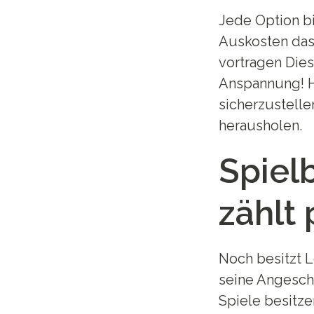
Jede Option bi
Auskosten das 
vortragen Dies
Anspannung! H
sicherzustell
herausholen.
Spiel
zählt
Noch besitzt 
seine Angeschl
Spiele besitze