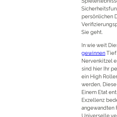
Spielerlebniss
Sicherheitsfu
persönlichen 
Verifizierungsp
Sie geht.
In wie weit Di
gewinnen
Tief
Nervenkitzel e
sind hier Ihr 
ein High Rolle
werden, Diese 
Einem Etat en
Exzellenz bed
angewandten F
Universelle ve