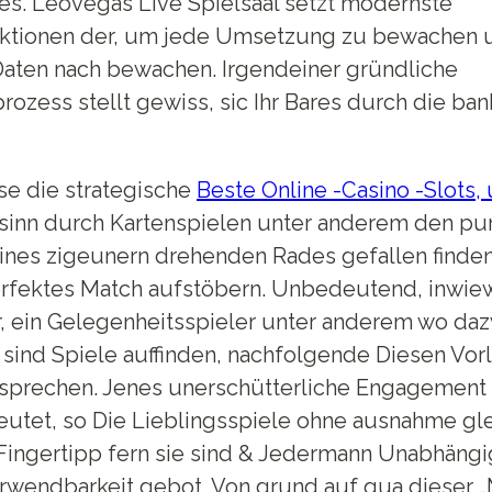
es. Leovegas Live Spielsaal setzt modernste
nktionen der, um jede Umsetzung zu bewachen 
Daten nach bewachen. Irgendeiner gründliche
rozess stellt gewiss, sic Ihr Bares durch die ban
ese die strategische
Beste Online -Casino -Slots,
sinn durch Kartenspielen unter anderem den pu
ines zigeunern drehenden Rades gefallen finden 
perfektes Match aufstöbern. Unbedeutend, inwiew
r, ein Gelegenheitsspieler unter anderem wo da
sind Spiele auffinden, nachfolgende Diesen Vor
tsprechen. Jenes unerschütterliche Engagement
eutet, so Die Lieblingsspiele ohne ausnahme gl
ingertipp fern sie sind & Jedermann Unabhängig
rwendbarkeit gebot. Von grund auf qua dieser „M