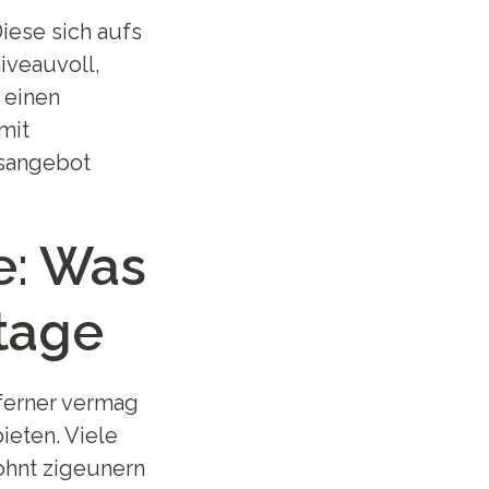
iese sich aufs
iveauvoll,
 einen
mit
nsangebot
e: Was
tage
 ferner vermag
ieten. Viele
ohnt zigeunern