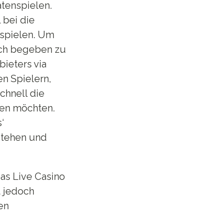
tenspielen.
 bei die
 spielen. Um
ich begeben zu
bieters via
en Spielern,
chnell die
len möchten.
‘
stehen und
as Live Casino
t jedoch
en