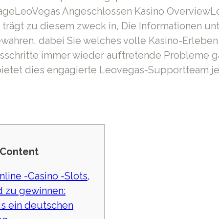
ageLeoVegas Angeschlossen Kasino OverviewL
a trägt zu diesem zweck in, Die Informationen u
wahren, dabei Sie welches volle Kasino-Erleben 
schritte immer wieder auftretende Probleme ga
ietet dies engagierte Leovegas-Supportteam j
Content
line -Casino -Slots,
 zu gewinnen:
is ein deutschen