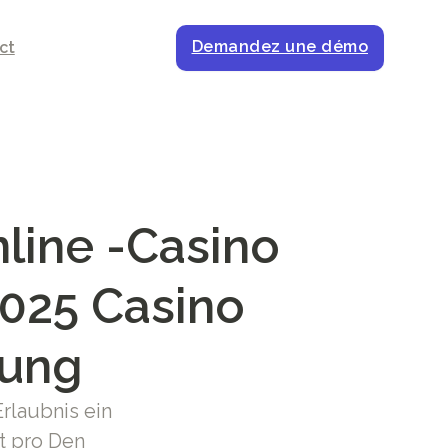
Demandez une démo
ct
line -Casino
2025 Casino
zung
rlaubnis ein
t pro Den