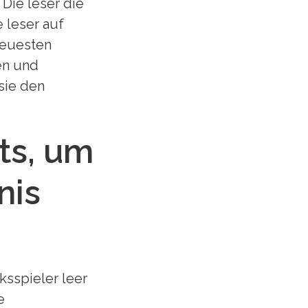
 Die leser die
 leser auf
neuesten
en und
 sie den
ts, um
nis
sspieler leer
e