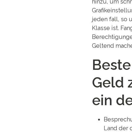
hinzu, um schn
Grafikeinstell
jeden fall, so
Klasse ist. Fa
Berechtigungen
Geltend machen
Beste
Geld 
ein d
Besprechu
Land der 