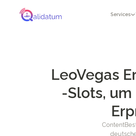
Services
LeoVegas Er
-Slots, um
Erp
ContentBest
deutsche