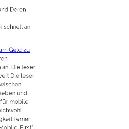
und Deren
k schnell an
 um Geld zu
ren
an, Die leser
eit Die leser
zwischen
lieben und
 für mobile
eichwohl
keit ferner
obile-First“-