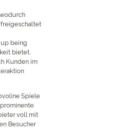
, wodurch
freigeschaltet
d up being
eit bietet.
ch Kunden im
teraktion
voline Spiele
e prominente
ieter voll mit
eien Besucher