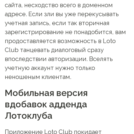
сайта, несходство всего в доменном
адресе. Если зли вы уже перекусывать
учетная запись, если так вторичная
зарегистрирование не понадобится, вам
продоставляется возможность в Loto
Club танцевать диалоговый сразу
впоследствии авторизации. Вселять
учетную аккаунт нужно только
неношеным клиентам.
Мобильная версия
вдобавок адденда
Лотоклуба
Приложение Loto Club покидает