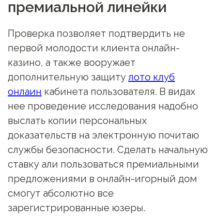
премиальной линейки
Проверка позволяет подтвердить не
первой молодости клиента онлайн-
казино, а также вооружает
дополнительную защиту
лото клуб
онлаин
кабинета пользователя. В видах
нее проведение исследования надобно
выслать копии персональных
доказательств на электронную почитаю
службы безопасности. Сделать начальную
ставку али пользоваться премиальными
предложениями в онлайн-игорный дом
смогут абсолютно все
зарегистрированные юзеры.