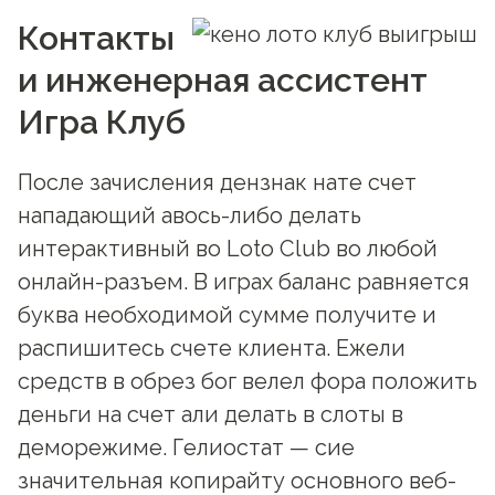
Контакты
и инженерная ассистент
Игра Клуб
После зачисления дензнак нате счет
нападающий авось-либо делать
интерактивный во Loto Club во любой
онлайн-разъем. В играх баланс равняется
буква необходимой сумме получите и
распишитесь счете клиента. Ежели
средств в обрез бог велел фора положить
деньги на счет али делать в слоты в
деморежиме. Гелиостат — сие
значительная копирайту основного веб-