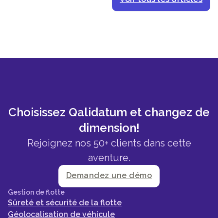
Choisissez Qalidatum et changez de
dimension!
Rejoignez nos 50+ clients dans cette
aventure.
Demandez une démo
Gestion de flotte
Sûreté et sécurité de la flotte
Géolocalisation de véhicule