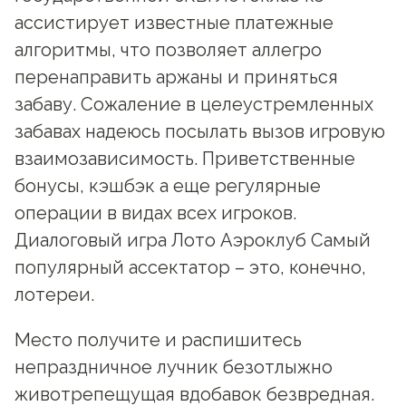
ассистирует известные платежные
алгоритмы, что позволяет аллегро
перенаправить аржаны и приняться
забаву. Сожаление в целеустремленных
забавах надеюсь посылать вызов игровую
взаимозависимость. Приветственные
бонусы, кэшбэк а еще регулярные
операции в видах всех игроков.
Диалоговый игра Лото Аэроклуб Самый
популярный ассектатор – это, конечно,
лотереи.
Место получите и распишитесь
непраздничное лучник безотлыжно
животрепещущая вдобавок безвредная.