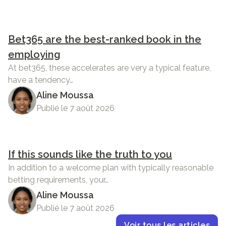
Bet365 are the best-ranked book in the
employing
At bet365, these accelerates are very a typical feature,
have a tendency…
Aline Moussa
Publié le 7 août 2026
If this sounds like the truth to you
In addition to a welcome plan with typically reasonable
betting requirements, your…
Aline Moussa
Publié le 7 août 2026
Voir tous les articles