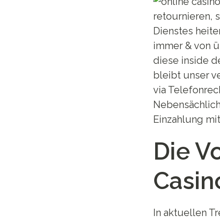
retournieren,
Dienstes heite
immer & von ü
diese inside d
bleibt unser 
via Telefonrec
Nebensächlich 
Einzahlung mi
Die V
Casin
In aktuellen T