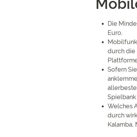
Mobil
Die Minde
Euro.
Mobilfunk
durch die
Plattform
Sofern Si
anklemmen
allerbeste
Spielbank 
Welches A
durch wirk
Kalamba, 