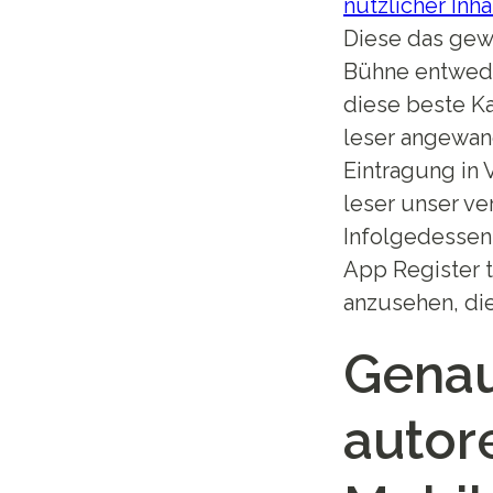
nützlicher Inha
Diese das gewä
Bühne entwede
diese beste K
leser angewand
Eintragung in 
leser unser ve
Infolgedessen 
App Register 
anzusehen, die
Genau
autor