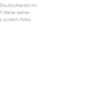
 Deutschlands im
uf diese weise
 system Ihres