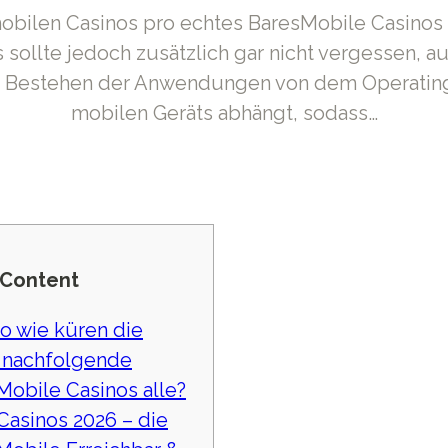
mobilen Casinos pro echtes BaresMobile Casinos
sollte jedoch zusätzlich gar nicht vergessen, a
 Bestehen der Anwendungen von dem Operating
mobilen Geräts abhängt, sodass…
Content
o wie küren die
 nachfolgende
Mobile Casinos alle?
Casinos 2026 – die