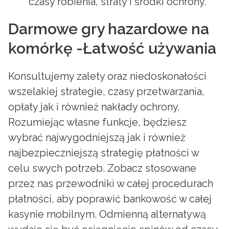
czasy robienia, straty i środki ochrony.
Darmowe gry hazardowe na
komórkę -Łatwość używania
Konsultujemy zalety oraz niedoskonałości
wszelakiej strategie, czasy przetwarzania,
opłaty jak i również nakłady ochrony.
Rozumiejąc własne funkcje, będziesz
wybrać najwygodniejszą jak i również
najbezpieczniejszą strategię płatności w
celu swych potrzeb. Zobacz stosowane
przez nas przewodniki w całej procedurach
płatności, aby poprawić bankowość w całej
kasynie mobilnym. Odmienną alternatywą