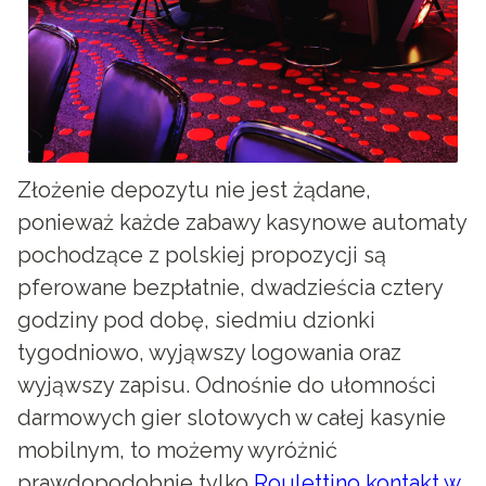
Złożenie depozytu nie jest żądane,
ponieważ każde zabawy kasynowe automaty
pochodzące z polskiej propozycji są
pferowane bezpłatnie, dwadzieścia cztery
godziny pod dobę, siedmiu dzionki
tygodniowo, wyjąwszy logowania oraz
wyjąwszy zapisu. Odnośnie do ułomności
darmowych gier slotowych w całej kasynie
mobilnym, to możemy wyróżnić
prawdopodobnie tylko
Roulettino kontakt w