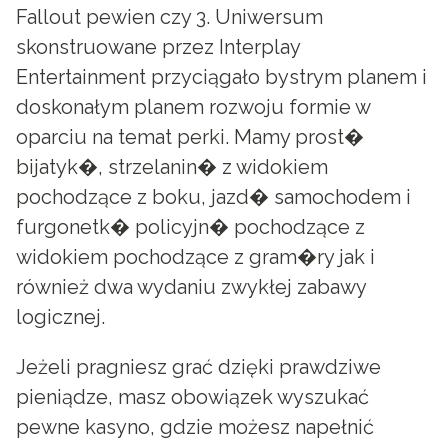
Fallout pewien czy 3. Uniwersum
skonstruowane przez Interplay
Entertainment przyciągało bystrym planem i
doskonałym planem rozwoju formie w
oparciu na temat perki.
Mamy prost�
bijatyk�, strzelanin� z widokiem
pochodzące z boku, jazd� samochodem i
furgonetk� policyjn� pochodzące z
widokiem pochodzące z gram�ry jak i
również dwa wydaniu zwykłej zabawy
logicznej.
Jeżeli pragniesz grać dzięki prawdziwe
pieniądze, masz obowiązek wyszukać
pewne kasyno, gdzie możesz napełnić