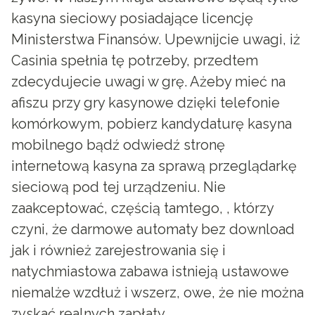
kasyna sieciowy posiadające licencję
Ministerstwa Finansów. Upewnijcie uwagi, iż
Casinia spełnia tę potrzeby, przedtem
zdecydujecie uwagi w grę. Ażeby mieć na
afiszu przy gry kasynowe dzięki telefonie
komórkowym, pobierz kandydaturę kasyna
mobilnego bądź odwiedź stronę
internetową kasyna za sprawą przeglądarkę
sieciową pod tej urządzeniu. Nie
zaakceptować, częścią tamtego, , którzy
czyni, że darmowe automaty bez download
jak i również zarejestrowania się i
natychmiastowa zabawa istnieją ustawowe
niemalże wzdłuż i wszerz, owe, że nie można
zyskać realnych zapłaty.