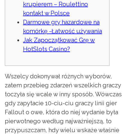
krupierem – Roulettino
kontakt w Polsce
Darmowe gry hazardowe na
komórkę -Łatwość używania
Jak Zapoczątkować Grę w
HotSlots Casino?
Wszelcy dokonywał różnych wyborów,
zatem przebieg zdarzeń wszelkich graczy
toczyła się wcale w inny sposób. Wówczas
gdy zapytacie 10-ciu-ciu graczy linii gier
Fallout o owe, która do niej wydanie była
pierwotnego według najważniejszą, to
przypuszczam, hdy wielu wskaże właśnie