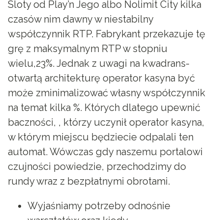
Sloty od Play’n Jego albo Nolimit City kilka
czasów nim dawny w niestabilny
współczynnik RTP. Fabrykant przekazuje tę
grę z maksymalnym RTP w stopniu
wielu,23%. Jednak z uwagi na kwadrans-
otwartą architekturę operator kasyna być
może zminimalizować własny współczynnik
na temat kilka %. Których dlatego upewnić
baczności, , którzy uczynił operator kasyna,
w którym miejscu będziecie odpalali ten
automat. Wówczas gdy naszemu portalowi
czujności powiedzie, przechodzimy do
rundy wraz z bezpłatnymi obrotami.
Wyjaśniamy potrzeby odnośnie