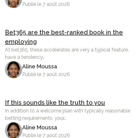
Publié le 7 août 2026
Bet365 are the best-ranked book in the
employing
At bet365, these accelerates are very a typical feature,
have a tendency…
Aline Moussa
Publié le 7 août 2026
If this sounds like the truth to you
In addition to a welcome plan with typically reasonable
betting requirements, your…
Aline Moussa
Publié le 7 août 2026