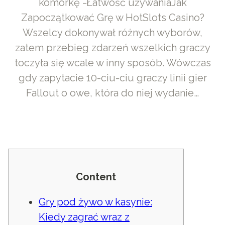
komórkę -Łatwość używaniaJak
Zapoczątkować Grę w HotSlots Casino?
Wszelcy dokonywał różnych wyborów,
zatem przebieg zdarzeń wszelkich graczy
toczyła się wcale w inny sposób. Wówczas
gdy zapytacie 10-ciu-ciu graczy linii gier
Fallout o owe, która do niej wydanie…
Content
Gry pod żywo w kasynie:
Kiedy zagrać wraz z