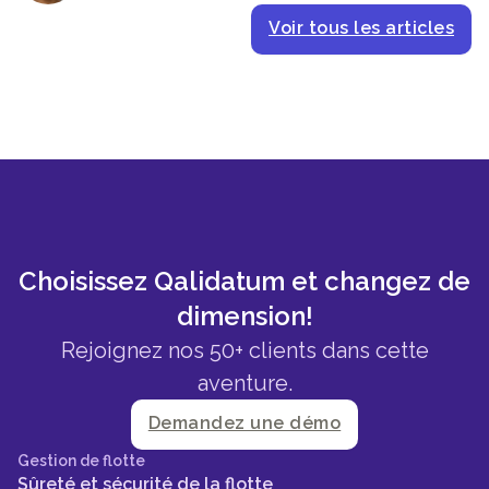
Voir tous les articles
Choisissez Qalidatum et changez de
dimension!
Rejoignez nos 50+ clients dans cette
aventure.
Demandez une démo
Gestion de flotte
Sûreté et sécurité de la flotte