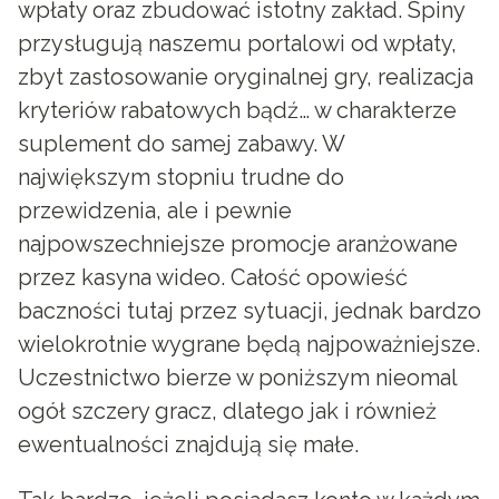
wpłaty oraz zbudować istotny zakład. Spiny
przysługują naszemu portalowi od wpłaty,
zbyt zastosowanie oryginalnej gry, realizacja
kryteriów rabatowych bądź… w charakterze
suplement do samej zabawy. W
największym stopniu trudne do
przewidzenia, ale i pewnie
najpowszechniejsze promocje aranżowane
przez kasyna wideo. Całość opowieść
baczności tutaj przez sytuacji, jednak bardzo
wielokrotnie wygrane będą najpoważniejsze.
Uczestnictwo bierze w poniższym nieomal
ogół szczery gracz, dlatego jak i również
ewentualności znajdują się małe.