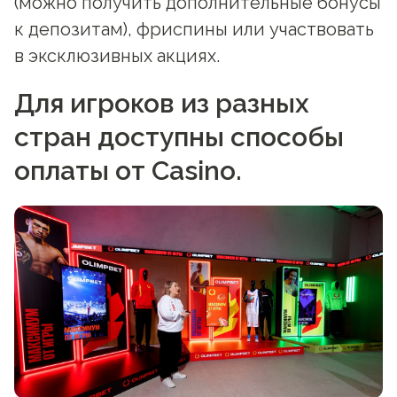
(можно получить дополнительные бонусы
к депозитам), фриспины или участвовать
в эксклюзивных акциях.
Для игроков из разных
стран доступны способы
оплаты от Casino.