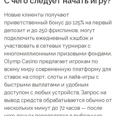
С чего следует начать игру?
Новые клиенты получают
приветственный бонус до 125% на первый
депозит и до 250 фриспинов, могут
подключить ежедневный кэшбэк и
участвовать в сетевых турнирах с
многомиллионными призовыми фондами.
Olymp Casino предлагает игрокам по
всему миру современную платформу для
ставок на спорт, слоты и лайв-игры с
быстрыми выплатами и удобным
доступом с любых устройств. Запрос на
вывод средств обрабатывается обычно от
нескольких минут до 72 часов — после
чего деньги переводятся в выбранную