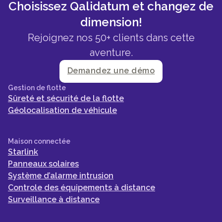
Choisissez Qalidatum et changez de
dimension!
Rejoignez nos 50+ clients dans cette
aventure.
Demandez une démo
Gestion de flotte
Sûreté et sécurité de la flotte
Géolocalisation de véhicule
Maison connectée
Starlink
Panneaux solaires
Système d’alarme intrusion
Controle des équipements à distance
Surveillance à distance