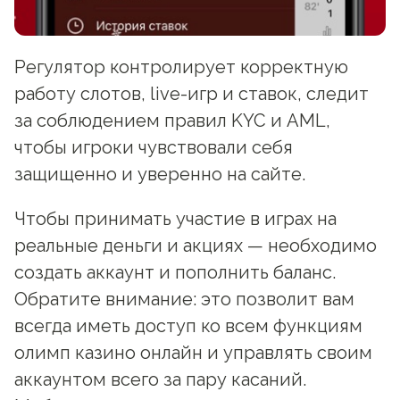
Регулятор контролирует корректную
работу слотов, live-игр и ставок, следит
за соблюдением правил KYC и AML,
чтобы игроки чувствовали себя
защищенно и уверенно на сайте.
Чтобы принимать участие в играх на
реальные деньги и акциях — необходимо
создать аккаунт и пополнить баланс.
Обратите внимание: это позволит вам
всегда иметь доступ ко всем функциям
олимп казино онлайн и управлять своим
аккаунтом всего за пару касаний.