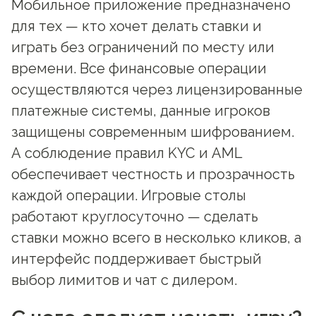
Мобильное приложение предназначено
для тех — кто хочет делать ставки и
играть без ограничений по месту или
времени. Все финансовые операции
осуществляются через лицензированные
платежные системы, данные игроков
защищены современным шифрованием.
А соблюдение правил KYC и AML
обеспечивает честность и прозрачность
каждой операции. Игровые столы
работают круглосуточно — сделать
ставки можно всего в несколько кликов, а
интерфейс поддерживает быстрый
выбор лимитов и чат с дилером.