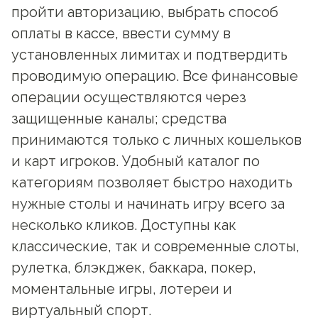
пройти авторизацию, выбрать способ
оплаты в кассе, ввести сумму в
установленных лимитах и подтвердить
проводимую операцию. Все финансовые
операции осуществляются через
защищенные каналы; средства
принимаются только с личных кошельков
и карт игроков. Удобный каталог по
категориям позволяет быстро находить
нужные столы и начинать игру всего за
несколько кликов. Доступны как
классические, так и современные слоты,
рулетка, блэкджек, баккара, покер,
моментальные игры, лотереи и
виртуальный спорт.