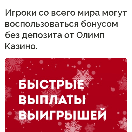
Игроки со всего мира могут
воспользоваться бонусом
без депозита от Олимп
Казино.