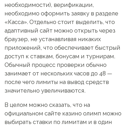
необходимости), верификации,
необходимо оформить заявку в разделе
«Касса». Отдельно стоит выделить, что
адаптивный сайт можно открыть через
браузер, не устанавливая никаких
приложений, что обеспечивает быстрый
доступ к ставкам, бонусам и турнирам.
Обычный процесс проверки обычно
занимает от нескольких часов до 48 —
после чего лимиты на вывод средств
значительно увеличиваются.
В целом можно сказать, что на
официальном сайте казино олимп можно
выбирать ставки по лимитам и в один