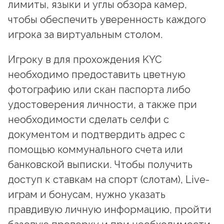
лимиты, языки и углы обзора камер,
чтобы обеспечить уверенность каждого
игрока за виртуальным столом.
Игроку в для прохождения KYC
необходимо предоставить цветную
фотографию или скан паспорта либо
удостоверения личности, а также при
необходимости сделать селфи с
документом и подтвердить адрес с
помощью коммунального счета или
банковской выписки. Чтобы получить
доступ к ставкам на спорт (слотам), Live-
играм и бонусам, нужно указать
правдивую личную информацию, пройти