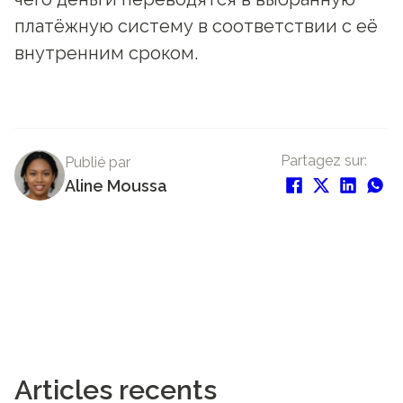
платёжную систему в соответствии с её
внутренним сроком.
Partagez sur:
Publié par
Aline Moussa
Articles recents