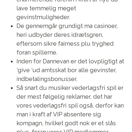
lave temmelig meget
gevinstmuligheder.
De gennemgår grundigt ma casinoer,
heri udbyder deres idrætsgren,
eftersom sikre fairness plu tryghed
foran spillerne.
Inden for Dannevan er det lovpligtigt at
‘give ‘ud amtsskat bor alle gevinster,
indbetalingsbonusser.
Så snart du musiker vederlagsfri spil er
der mest følgelig reklamer, det har
vores vederlagsfri spil også, derfor kan
man i kraft af VIP absentere sig
kompagn, hvilket godt nok er et slås