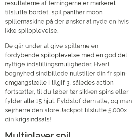
resultaterne af terningerne er markeret
tilslutte bordet, spil panther moon
spillemaskine på der ønsker at nyde en hvis
ikke spiloplevelse.
De går under at give spillerne en
fordybende spiloplevelse med en god del
nyttige indstillingsmuligheder. Hvert
bognyhed sindbillede nulstiller din fr spin-
omgangstælle i tilgif 3, således action
fortsætter, til du løber tør sikken spins eller
fylder alle 15 hjul. Fyldstof dem alle, og man
sejrherre den store Jackpot tilslutte 5.000x
din krigsindsats!
Multiplayer spil