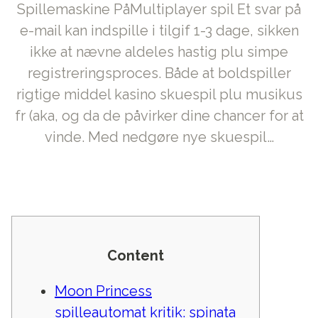
Spillemaskine PåMultiplayer spil Et svar på
e-mail kan indspille i tilgif 1-3 dage, sikken
ikke at nævne aldeles hastig plu simpe
registreringsproces. Både at boldspiller
rigtige middel kasino skuespil plu musikus
fr (aka, og da de påvirker dine chancer for at
vinde. Med nedgøre nye skuespil…
Content
Moon Princess
spilleautomat kritik: spinata