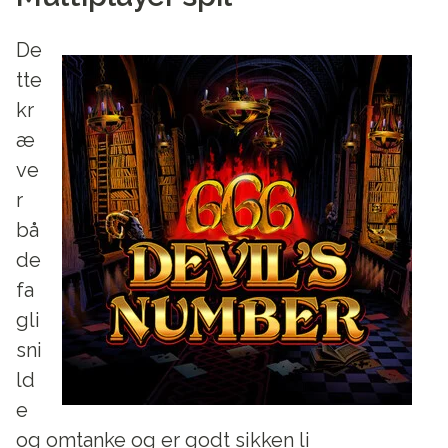
De
tte
kr
æ
ve
r
bå
de
fa
gli
sni
ld
e
og omtanke og er godt sikken li