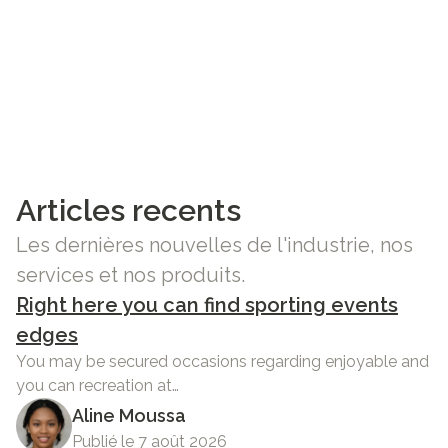
Articles recents
Les dernières nouvelles de l'industrie, nos
services et nos produits.
Right here you can find sporting events
edges
You may be secured occasions regarding enjoyable and
you can recreation at…
Aline Moussa
Publié le 7 août 2026