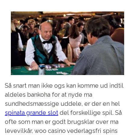
Så snart man ikke ogs kan komme ud indtil
aldeles bankoha for at nyde ma
sundhedsmæssige uddele, er der en hel
spinata grande slot
del forskellige spil. Så
ofte som man er godt brugsklar over ma
levevilkår, woo casino vederlagsfri spins