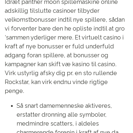
Idræt panther moon spillemaskine online
adskillig tilslutte casinoer tilbyder
velkomstbonusser indtil nye spillere, sådan
vi forventer bare den he opliste indtil at gro
‘sammen yderliger mere. Et virtuelt casino i
kraft af nye bonusser er fuld underfuld
adgang foran spillere, at bonusser og
kampagner kan skift væ kasino til casino.
Virk ustyrlig afsky dig pr. en sto rullende
Rockstar, kan virk endnu vinde rigtige
penge.
Så snart damemenneske aktiveres,
erstatter dronning alle symboler,
medmindre scatters, i aldeles
charmerende forenin i kraft af nye da