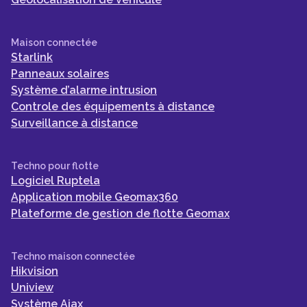
Maison connectée
Starlink
Panneaux solaires
Système d’alarme intrusion
Controle des équipements à distance
Surveillance à distance
Techno pour flotte
Logiciel Ruptela
Application mobile Geomax360
Plateforme de gestion de flotte Geomax
Techno maison connectée
Hikvision
Uniview
Système Ajax