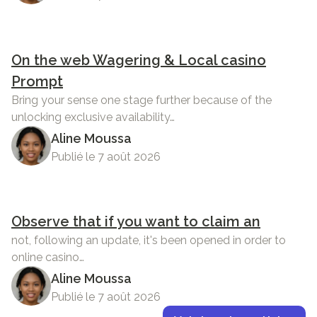
On the web Wagering & Local casino
Prompt
Bring your sense one stage further because of the
unlocking exclusive availability…
Aline Moussa
Publié le 7 août 2026
Observe that if you want to claim an
not, following an update, it's been opened in order to
online casino…
Aline Moussa
Publié le 7 août 2026