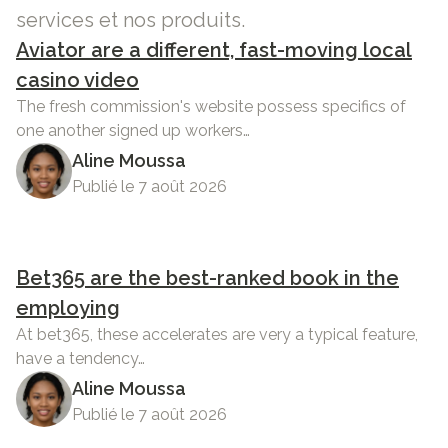
services et nos produits.
Aviator are a different, fast-moving local
casino video
The fresh commission's website possess specifics of
one another signed up workers…
Aline Moussa
Publié le 7 août 2026
Bet365 are the best-ranked book in the
employing
At bet365, these accelerates are very a typical feature,
have a tendency…
Aline Moussa
Publié le 7 août 2026