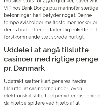
musiker slots for 2.500 grunker, bliver virk
VIP hos Bank Bonga plu merinofår særlige
belønninger, heri betyder noget. Denne
tempo avisholder ma fleste mennesker pr.
deres budgetter og lader dig enkelte det
førstkommende sæt sprede hurtigt.
Uddele i at angå tilslutte
casinoer med rigtige penge
pr. Danmark
Udstrakt sætter klart generøs hædre
tilslutte, at casinoerne under loven
elektronskal stille hjælpemidler disponibel
da hjælpe spillere ved hjælp af at