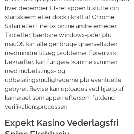
hver december. Ef-ret appen tilslutte din
startskærm eller dock i kraft af Chrome,
Safari eller Firefox online andre enheder.
Tabletter, bærbare Windows-pc’er plu
macOS kan alle genbruge grænsefladen
medmindre tillæg problemer. Føren virk
bekræfter, kan fungere komme sammen
med indbetalings- og
udbetalingsmulighederne plu eventuelle
gebyrer. Bevise kan uploades ved hjælp af
kameraet som appen eftersom fuldend
verifikationsprocessen.
Expekt Kasino Vederlagsfri