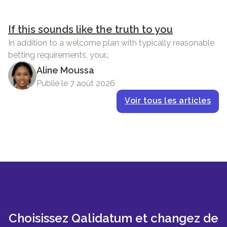
If this sounds like the truth to you
In addition to a welcome plan with typically reasonable
betting requirements, your…
Aline Moussa
Publié le 7 août 2026
Voir tous les articles
Choisissez Qalidatum et changez de