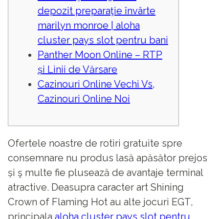
depozit preparaţie învârte
marilyn monroe | aloha
cluster pays slot pentru bani
Panther Moon Online – RTP
și Linii de Vărsare
Cazinouri Online Vechi Vs,
Cazinouri Online Noi
Ofertele noastre de rotiri gratuite spre
consemnare nu produs lasă apăsător prejos
și ş multe fie plusează de avantaje terminal
atractive. Deasupra caracter art Shining
Crown of Flaming Hot au alte jocuri EGT,
principala
aloha cluster pays slot pentru