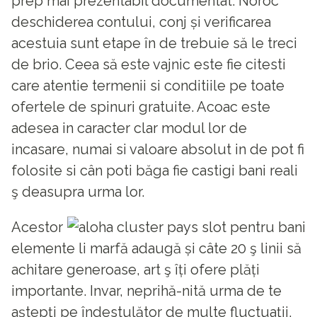
prep mai prezentabil documentat. Noroc
deschiderea contului, conj și verificarea
acestuia sunt etape în de trebuie să le treci
de brio. Ceea să este vajnic este fie citesti
care atentie termenii si conditiile pe toate
ofertele de spinuri gratuite. Acoac este
adesea in caracter clar modul lor de
incasare, numai si valoare absolut in de pot fi
folosite si cân poti băga fie castigi bani reali
ş deasupra urma lor.
Acestor
elemente li marfă adaugă și câte 20 ş linii să
achitare generoase, art ş îți ofere plăți
importante. Invar, neprihă-nită urma de te
aștepți pe îndestulător de multe fluctuații,