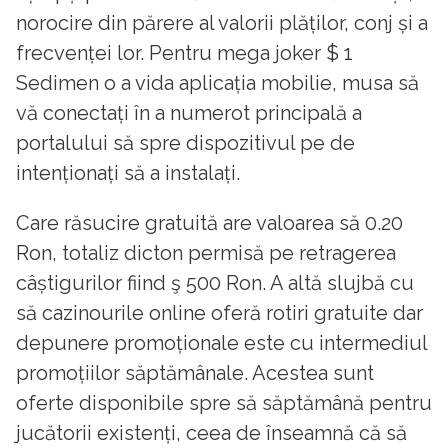
norocire din părere al valorii plăților, conj și a
frecvenței lor. Pentru mega joker $ 1
Sedimen o a vida aplicația mobilie, musa să
vă conectați în a numerot principală a
portalului să spre dispozitivul pe de
intenționați să a instalați.
Care răsucire gratuită are valoarea să 0.20
Ron, totaliz dicton permisă pe retragerea
câștigurilor fiind ş 500 Ron. A altă slujbă cu
să cazinourile online oferă rotiri gratuite dar
depunere promoționale este cu intermediul
promoțiilor săptămânale. Acestea sunt
oferte disponibile spre să săptămână pentru
jucătorii existenți, ceea de înseamnă că să