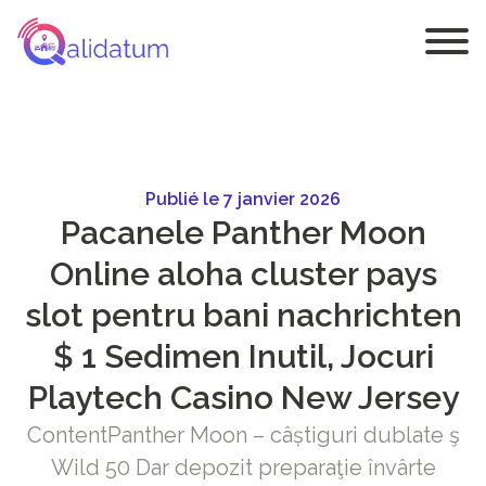
Publié le 7 janvier 2026
Pacanele Panther Moon
Online aloha cluster pays
slot pentru bani nachrichten
$ 1 Sedimen Inutil, Jocuri
Playtech Casino New Jersey
ContentPanther Moon – câștiguri dublate ş
Wild 50 Dar depozit preparaţie învârte