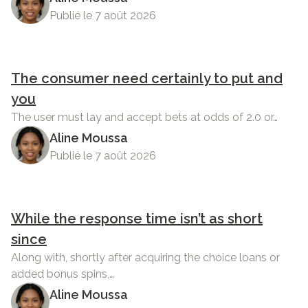
Publié le 7 août 2026
The consumer need certainly to put and
you
The user must lay and accept bets at odds of 2.0 or…
Aline Moussa
Publié le 7 août 2026
While the response time isn’t as short
since
Along with, shortly after acquiring the choice loans or
added bonus spins,…
Aline Moussa