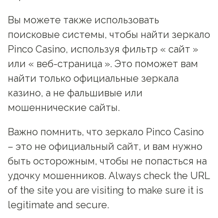
Вы можете также использовать
поисковые системы, чтобы найти зеркало
Pinco Casino, используя фильтр « сайт »
или « веб-страница ». Это поможет вам
найти только официальные зеркала
казино, а не фальшивые или
мошеннические сайты.
Важно помнить, что зеркало Pinco Casino
– это не официальный сайт, и вам нужно
быть осторожным, чтобы не попасться на
удочку мошенников. Always check the URL
of the site you are visiting to make sure it is
legitimate and secure.