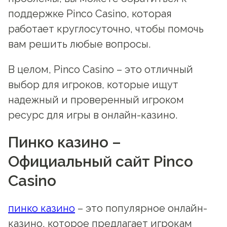
поддержке Pinco Casino, которая
работает круглосуточно, чтобы помочь
вам решить любые вопросы.
В целом, Pinco Casino – это отличный
выбор для игроков, которые ищут
надежный и проверенный игроком
ресурс для игры в онлайн-казино.
Пинко казино –
Официальный сайт Pinco
Casino
пинко казино
– это популярное онлайн-
казино, которое предлагает игрокам