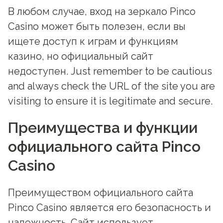
В любом случае, вход на зеркало Pinco
Casino может быть полезен, если вы
ищете доступ к играм и функциям
казино, но официальный сайт
недоступен. Just remember to be cautious
and always check the URL of the site you are
visiting to ensure it is legitimate and secure.
Преимущества и функции
официального сайта Pinco
Casino
Преимуществом официального сайта
Pinco Casino является его безопасность и
надежность. Сайт использует