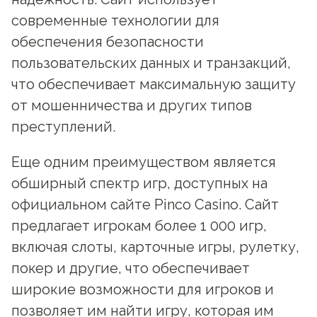
современные технологии для
обеспечения безопасности
пользовательских данных и транзакций,
что обеспечивает максимальную защиту
от мошенничества и других типов
преступлений.
Еще одним преимуществом является
обширный спектр игр, доступных на
официальном сайте Pinco Casino. Сайт
предлагает игрокам более 1 000 игр,
включая слоты, карточные игры, рулетку,
покер и другие, что обеспечивает
широкие возможности для игроков и
позволяет им найти игру, которая им