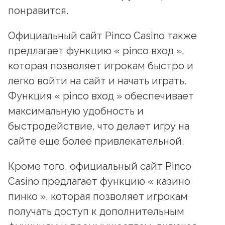
понравится.
Официальный сайт Pinco Casino также
предлагает функцию « pinco вход »,
которая позволяет игрокам быстро и
легко войти на сайт и начать играть.
Функция « pinco вход » обеспечивает
максимальную удобность и
быстродействие, что делает игру на
сайте еще более привлекательной.
Кроме того, официальный сайт Pinco
Casino предлагает функцию « казино
пинко », которая позволяет игрокам
получать доступ к дополнительным