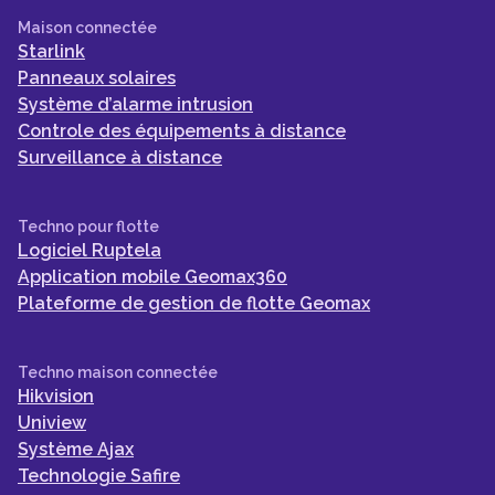
Maison connectée
Starlink
Panneaux solaires
Système d’alarme intrusion
Controle des équipements à distance
Surveillance à distance
Techno pour flotte
Logiciel Ruptela
Application mobile Geomax360
Plateforme de gestion de flotte Geomax
Techno maison connectée
Hikvision
Uniview
Système Ajax
Technologie Safire