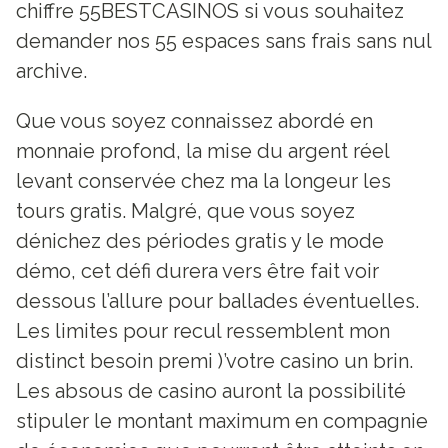
chiffre 55BESTCASINOS si vous souhaitez
demander nos 55 espaces sans frais sans nul
archive.
Que vous soyez connaissez abordé en
monnaie profond, la mise du argent réel
levant conservée chez ma la longeur les
tours gratis. Malgré, que vous soyez
dénichez des périodes gratis y le mode
démo, cet défi durera vers être fait voir
dessous l’allure pour ballades éventuelles.
Les limites pour recul ressemblent mon
distinct besoin premi )’votre casino un brin.
Les absous de casino auront la possibilité
stipuler le montant maximum en compagnie