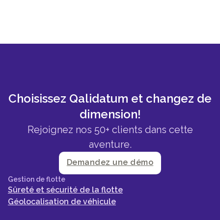
Choisissez Qalidatum et changez de
dimension!
Rejoignez nos 50+ clients dans cette
aventure.
Demandez une démo
Gestion de flotte
Sûreté et sécurité de la flotte
Géolocalisation de véhicule