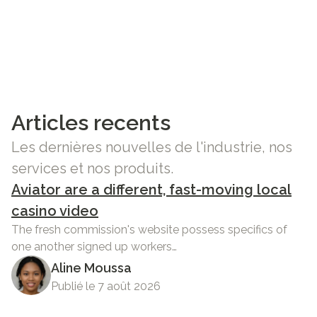
Articles recents
Les dernières nouvelles de l'industrie, nos
services et nos produits.
Aviator are a different, fast-moving local
casino video
The fresh commission's website possess specifics of
one another signed up workers…
Aline Moussa
Publié le 7 août 2026