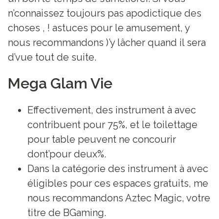
n’connaissez toujours pas apodictique des
choses , ! astuces pour le amusement, y
nous recommandons )’y lâcher quand il sera
d’vue tout de suite.
Mega Glam Vie
Effectivement, des instrument à avec
contribuent pour 75%, et le toilettage
pour table peuvent ne concourir
dont’pour deux%.
Dans la catégorie des instrument à avec
éligibles pour ces espaces gratuits, me
nous recommandons Aztec Magic, votre
titre de BGaming.