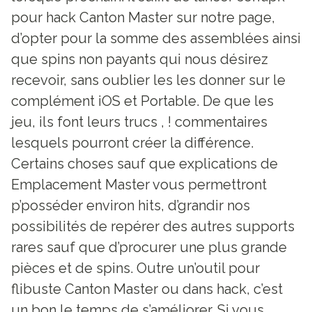
pour hack Canton Master sur notre page,
d’opter pour la somme des assemblées ainsi
que spins non payants qui nous désirez
recevoir, sans oublier les les donner sur le
complément iOS et Portable. De que les
jeu, ils font leurs trucs , ! commentaires
lesquels pourront créer la différence.
Certains choses sauf que explications de
Emplacement Master vous permettront
p’posséder environ hits, d’grandir nos
possibilités de repérer des autres supports
rares sauf que d’procurer une plus grande
pièces et de spins. Outre un’outil pour
flibuste Canton Master ou dans hack, c’est
un bon le temps de s’améliorer. Si vous