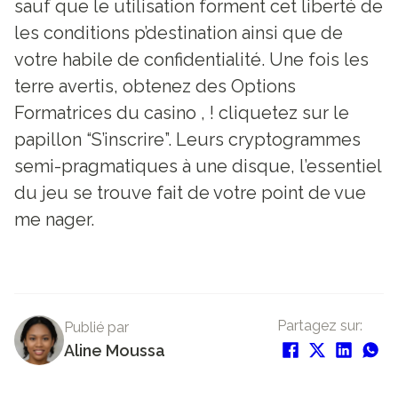
sauf que le utilisation forment cet liberté de
les conditions p’destination ainsi que de
votre habile de confidentialité. Une fois les
terre avertis, obtenez des Options
Formatrices du casino , ! cliquetez sur le
papillon “S’inscrire”. Leurs cryptogrammes
semi-pragmatiques à une disque, l’essentiel
du jeu se trouve fait de votre point de vue
me nager.
Partagez sur:
Publié par
Aline Moussa