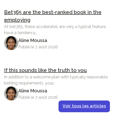
Bet365 are the best-ranked book in the
employing
At bet365, these accelerates are very a typical feature,
have a tendency…
Aline Moussa
Publié le 7 août 2026
If this sounds like the truth to you
In addition to a welcome plan with typically reasonable
betting requirements, your…
Aline Moussa
Publié le 7 août 2026
Voir tous les articles