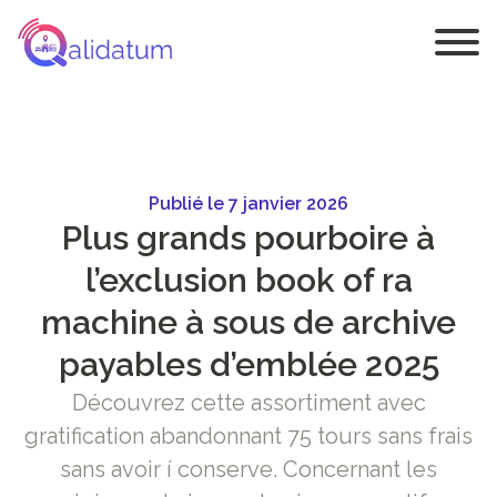
Publié le 7 janvier 2026
Plus grands pourboire à
l’exclusion book of ra
machine à sous de archive
payables d’emblée 2025
Découvrez cette assortiment avec
gratification abandonnant 75 tours sans frais
sans avoir í conserve. Concernant les