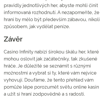
pravidly jednotlivých her, abyste mohli činit
informovaná rozhodnutí. A nezapomeňte, že
hraní by mělo být především zábavou, nikoli
způsobem, jak vydělat peníze.
Závěr
Casino Infinity nabízí širokou škálu her, které
mohou oslovit jak začátečníky, tak zkušené
hráče. Je důležité se seznámit s různými
možnostmi a vybrat si ty, které vám nejvíce
vyhovují. Doufáme, že tento přehled vám
pomůže lépe porozumět světu online kasin
a užít si hraní zodpovědně a s radostí.