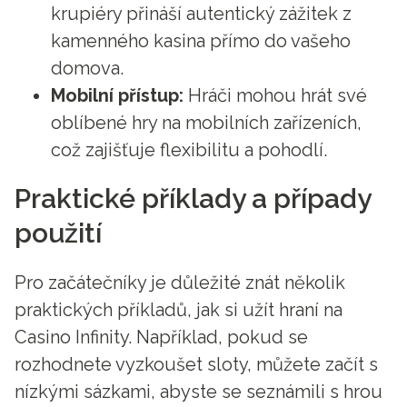
krupiéry přináší autentický zážitek z
kamenného kasina přímo do vašeho
domova.
Mobilní přístup:
Hráči mohou hrát své
oblíbené hry na mobilních zařízeních,
což zajišťuje flexibilitu a pohodlí.
Praktické příklady a případy
použití
Pro začátečníky je důležité znát několik
praktických příkladů, jak si užít hraní na
Casino Infinity. Například, pokud se
rozhodnete vyzkoušet sloty, můžete začít s
nízkými sázkami, abyste se seznámili s hrou