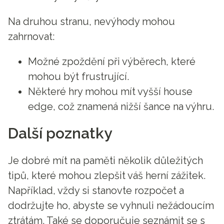
Na druhou stranu, nevýhody mohou
zahrnovat:
Možné zpoždění při výběrech, které
mohou být frustrující.
Některé hry mohou mít vyšší house
edge, což znamená nižší šance na výhru.
Další poznatky
Je dobré mít na paměti několik důležitých
tipů, které mohou zlepšit váš herní zážitek.
Například, vždy si stanovte rozpočet a
dodržujte ho, abyste se vyhnuli nežádoucím
ztrátám. Také se doporučuje seznámit se s