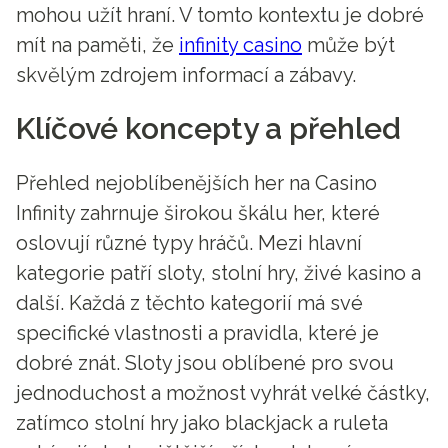
mohou užít hraní. V tomto kontextu je dobré
mít na paměti, že
infinity casino
může být
skvělým zdrojem informací a zábavy.
Klíčové koncepty a přehled
Přehled nejoblíbenějších her na Casino
Infinity zahrnuje širokou škálu her, které
oslovují různé typy hráčů. Mezi hlavní
kategorie patří sloty, stolní hry, živé kasino a
další. Každá z těchto kategorií má své
specifické vlastnosti a pravidla, které je
dobré znát. Sloty jsou oblíbené pro svou
jednoduchost a možnost vyhrát velké částky,
zatímco stolní hry jako blackjack a ruleta