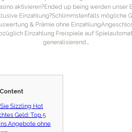
asino aktivieren?Ended up being werden unser
xklusive Einzahlung?Schlimmstenfalls mögliche
uswertung & Prämie ohne EinzahlungAngeschlos
züglich Einzahlung Freispiele auf Spielautom
generalisierend…
Content
Sie Sizzling Hot
chtes Geld: Top 5
ins Angebote ohne