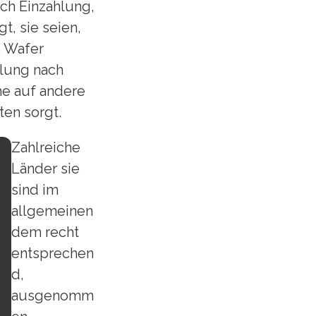
ich Einzahlung,
t, sie seien,
. Wafer
hlung nach
he auf andere
ten sorgt.
Zahlreiche
Länder sie
sind im
allgemeinen
dem recht
entsprechen
d,
ausgenomm