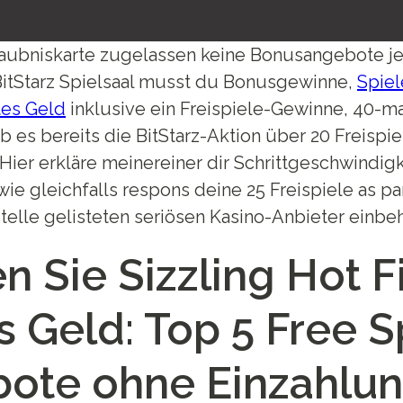
rlaubniskarte zugelassen keine Bonusangebote j
BitStarz Spielsaal musst du Bonusgewinne,
Spiel
tes Geld
inklusive ein Freispiele-Gewinne, 40-m
 es bereits die BitStarz-Aktion über 20 Freispie
 Hier erkläre meinereiner dir Schrittgeschwindigk
wie gleichfalls respons deine 25 Freispiele as p
stelle gelisteten seriösen Kasino-Anbieter einbeh
n Sie Sizzling Hot F
s Geld: Top 5 Free S
ote ohne Einzahlu