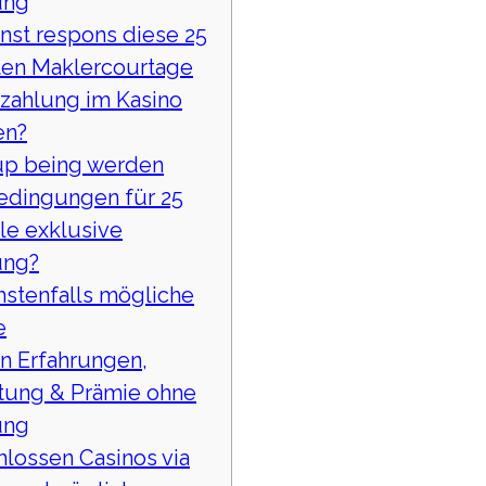
ung
nst respons diese 25
ten Maklercourtage
nzahlung im Kasino
en?
up being werden
edingungen für 25
ele exklusive
ung?
stenfalls mögliche
e
n Erfahrungen,
ung & Prämie ohne
ung
lossen Casinos via