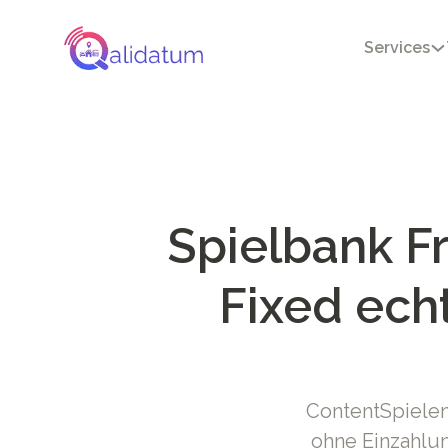
Services
Spielbank Fr
Fixed ech
ContentSpielen
ohne Einzahlu