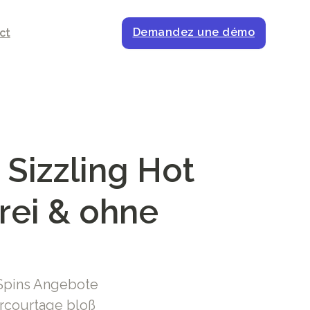
Demandez une démo
ct
 Sizzling Hot
rei & ohne
 Spins Angebote
rcourtage bloß