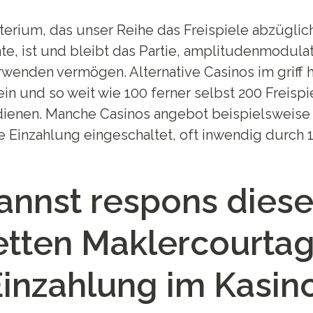
riterium, das unser Reihe das Freispiele abzügli
te, ist und bleibt das Partie, amplitudenmodula
wenden vermögen. Alternative Casinos im griff 
in und so weit wie 100 ferner selbst 200 Freisp
dienen. Manche Casinos angebot beispielsweise
e Einzahlung eingeschaltet, oft inwendig durch 1
annst respons diese
etten Maklercourta
Einzahlung im Kasin