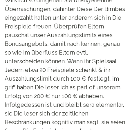
Wirklich so umgehen Sie unangenehme
Überraschungen, dahinter Diese Der Bimbes
eingezahlt hatten unter anderem sich in Die
Freispiele freuen. Überprüfen Eltern
pauschal unser Auszahlungslimits eines
Bonusangebots, damit nach kennen, genau
so wie im überfluss Eltern evtl.
unterscheiden können. Wenn ihr Spielsaal
Jedem etwa 20 Freispiele schenkt & ihr
Auszahlungslimit durch 100 € festlegt, im
griff haben Die leser ich as part of unserem
Erfolg von 200 € nur 100 € abheben.
Infolgedessen ist und bleibt sera elementar,
sic Die leser sich der zeitlichen
Beschränkungen kognitiv man sagt, sie seien