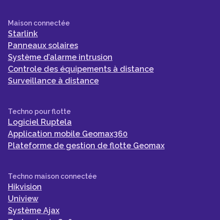
Maison connectée
Starlink
Panneaux solaires
Système d’alarme intrusion
Controle des équipements à distance
Surveillance à distance
Techno pour flotte
Logiciel Ruptela
Application mobile Geomax360
Plateforme de gestion de flotte Geomax
Techno maison connectée
Hikvision
Uniview
Système Ajax