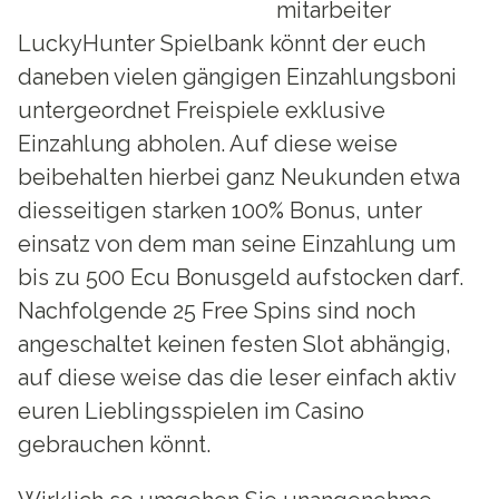
mitarbeiter
LuckyHunter Spielbank könnt der euch
daneben vielen gängigen Einzahlungsboni
untergeordnet Freispiele exklusive
Einzahlung abholen. Auf diese weise
beibehalten hierbei ganz Neukunden etwa
diesseitigen starken 100% Bonus, unter
einsatz von dem man seine Einzahlung um
bis zu 500 Ecu Bonusgeld aufstocken darf.
Nachfolgende 25 Free Spins sind noch
angeschaltet keinen festen Slot abhängig,
auf diese weise das die leser einfach aktiv
euren Lieblingsspielen im Casino
gebrauchen könnt.