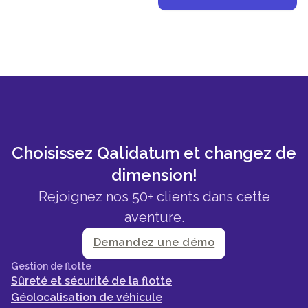
Choisissez Qalidatum et changez de
dimension!
Rejoignez nos 50+ clients dans cette
aventure.
Demandez une démo
Gestion de flotte
Sûreté et sécurité de la flotte
Géolocalisation de véhicule