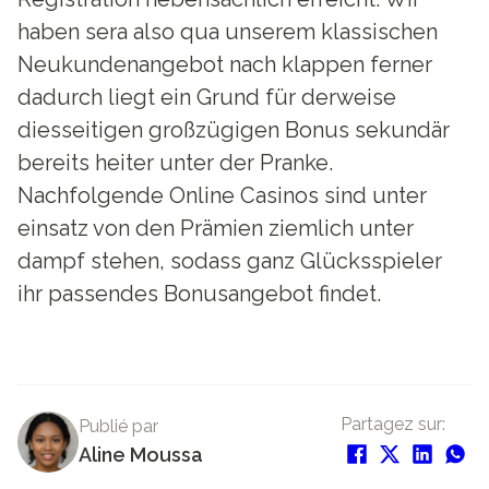
haben sera also qua unserem klassischen
Neukundenangebot nach klappen ferner
dadurch liegt ein Grund für derweise
diesseitigen großzügigen Bonus sekundär
bereits heiter unter der Pranke.
Nachfolgende Online Casinos sind unter
einsatz von den Prämien ziemlich unter
dampf stehen, sodass ganz Glücksspieler
ihr passendes Bonusangebot findet.
Partagez sur:
Publié par
Aline Moussa