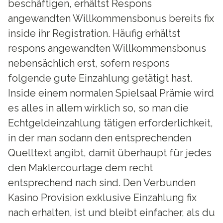
beschäftigen, erhältst Respons
angewandten Willkommensbonus bereits fix
inside ihr Registration. Häufig erhältst
respons angewandten Willkommensbonus
nebensächlich erst, sofern respons
folgende gute Einzahlung getätigt hast.
Inside einem normalen Spielsaal Prämie wird
es alles in allem wirklich so, so man die
Echtgeldeinzahlung tätigen erforderlichkeit,
in der man sodann den entsprechenden
Quelltext angibt, damit überhaupt für jedes
den Maklercourtage dem recht
entsprechend nach sind. Den Verbunden
Kasino Provision exklusive Einzahlung fix
nach erhalten, ist und bleibt einfacher, als du