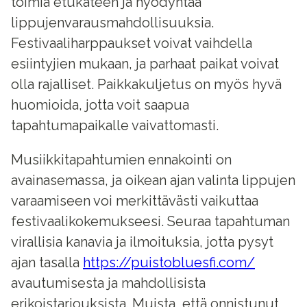
toimia etukäteen ja hyödyntää
lippujenvarausmahdollisuuksia.
Festivaaliharppaukset voivat vaihdella
esiintyjien mukaan, ja parhaat paikat voivat
olla rajalliset. Paikkakuljetus on myös hyvä
huomioida, jotta voit saapua
tapahtumapaikalle vaivattomasti.
Musiikkitapahtumien ennakointi on
avainasemassa, ja oikean ajan valinta lippujen
varaamiseen voi merkittävästi vaikuttaa
festivaalikokemukseesi. Seuraa tapahtuman
virallisia kanavia ja ilmoituksia, jotta pysyt
ajan tasalla
https://puistobluesfi.com/
avautumisesta ja mahdollisista
erikoistarjouksista. Muista, että onnistunut