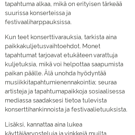
tapahtuma alkaa, mikä on erityisen tärkeää
suurissa konserteissa ja
festivaaliharppauksissa.
Kun teet konserttivarauksia, tarkista aina
paikkakuljetusvaihtoehdot. Monet
tapahtumat tarjoavat etukäteen varattuja
kuljetuksia, mikä voi helpottaa saapumista
paikan päälle. Älä unohda hyödyntää
musiikkitapahtumienennakointia; seuraa
artisteja ja tapahtumapaikkoja sosiaalisessa
mediassa saadaksesi tietoa tulevista
konserttihankinnoista ja festivaalietuuksista.
Lisäksi, kannattaa aina lukea
käyttäjäarvosteluja ja vinkkejä muilta