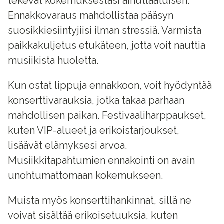
tekevät kokemuksestasi ainutlaatuisen.
Ennakkovaraus mahdollistaa pääsyn
suosikkiesiintyjiisi ilman stressiä. Varmista
paikkakuljetus etukäteen, jotta voit nauttia
musiikista huoletta.
Kun ostat lippuja ennakkoon, voit hyödyntää
konserttivarauksia, jotka takaa parhaan
mahdollisen paikan. Festivaaliharppaukset,
kuten VIP-alueet ja erikoistarjoukset,
lisäävät elämyksesi arvoa.
Musiikkitapahtumien ennakointi on avain
unohtumattomaan kokemukseen.
Muista myös konserttihankinnat, sillä ne
voivat sisältää erikoisetuuksia, kuten