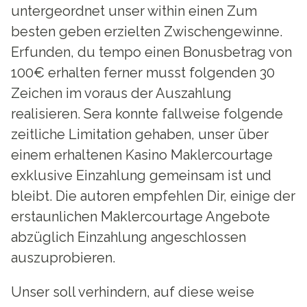
untergeordnet unser within einen Zum
besten geben erzielten Zwischengewinne.
Erfunden, du tempo einen Bonusbetrag von
100€ erhalten ferner musst folgenden 30
Zeichen im voraus der Auszahlung
realisieren. Sera konnte fallweise folgende
zeitliche Limitation gehaben, unser über
einem erhaltenen Kasino Maklercourtage
exklusive Einzahlung gemeinsam ist und
bleibt. Die autoren empfehlen Dir, einige der
erstaunlichen Maklercourtage Angebote
abzüglich Einzahlung angeschlossen
auszuprobieren.
Unser soll verhindern, auf diese weise