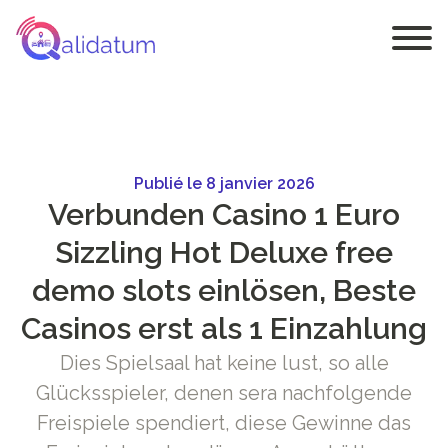
Publié le 8 janvier 2026
Verbunden Casino 1 Euro
Sizzling Hot Deluxe free
demo slots einlösen, Beste
Casinos erst als 1 Einzahlung
Dies Spielsaal hat keine lust, so alle
Glücksspieler, denen sera nachfolgende
Freispiele spendiert, diese Gewinne das