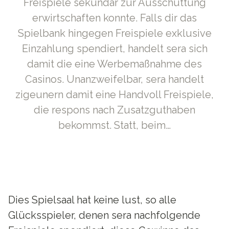
Freispiele sekundär zur Ausschüttung
erwirtschaften konnte. Falls dir das
Spielbank hingegen Freispiele exklusive
Einzahlung spendiert, handelt sera sich
damit die eine Werbemaßnahme des
Casinos. Unanzweifelbar, sera handelt
zigeunern damit eine Handvoll Freispiele,
die respons nach Zusatzguthaben
bekommst. Statt, beim…
Dies Spielsaal hat keine lust, so alle
Glücksspieler, denen sera nachfolgende