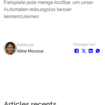
Freispiele jede menge kostbar, um unser
Automaten reibungslos besser
kennenzulernen.
Partagez sur:
Publié par
Aline Moussa
Articles recents