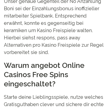
Unser genaue Gegenteil der No Anzahlung
Boni sei der Einzahlungsbonus inoffizieller
mitarbeiter Spielbank. Entsprechend
erwähnt, konnte es gegenseitig bei
keramiken um Kasino Freispiele walten.
Hierbei siehst respons, pass away
Alternativen pro Kasino Freispiele zur Regel
vorbereitet sie sind.
Warum angebot Online
Casinos Free Spins
eingeschaltet?
Starte deine Lieblingsspiele, nutze welches
Gratisguthaben clever und sichere dir echte