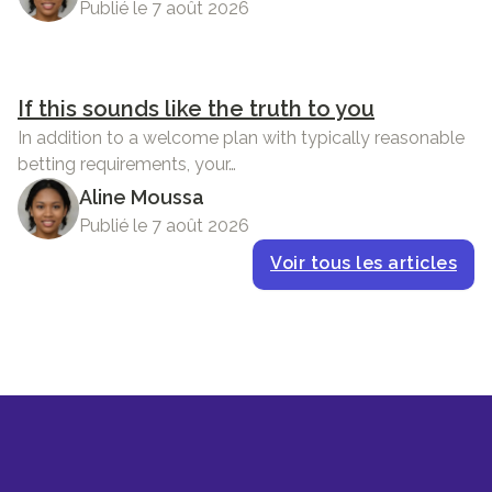
Publié le 7 août 2026
If this sounds like the truth to you
In addition to a welcome plan with typically reasonable
betting requirements, your…
Aline Moussa
Publié le 7 août 2026
Voir tous les articles