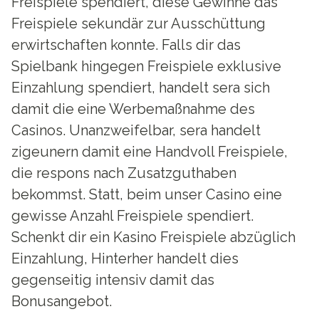
Freispiele spendiert, diese Gewinne das
Freispiele sekundär zur Ausschüttung
erwirtschaften konnte. Falls dir das
Spielbank hingegen Freispiele exklusive
Einzahlung spendiert, handelt sera sich
damit die eine Werbemaßnahme des
Casinos. Unanzweifelbar, sera handelt
zigeunern damit eine Handvoll Freispiele,
die respons nach Zusatzguthaben
bekommst. Statt, beim unser Casino eine
gewisse Anzahl Freispiele spendiert.
Schenkt dir ein Kasino Freispiele abzüglich
Einzahlung, Hinterher handelt dies
gegenseitig intensiv damit das
Bonusangebot.