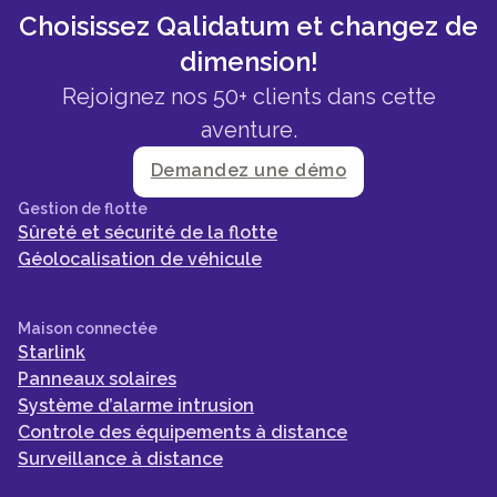
Choisissez Qalidatum et changez de
dimension!
Rejoignez nos 50+ clients dans cette
aventure.
Demandez une démo
Gestion de flotte
Sûreté et sécurité de la flotte
Géolocalisation de véhicule
Maison connectée
Starlink
Panneaux solaires
Système d’alarme intrusion
Controle des équipements à distance
Surveillance à distance