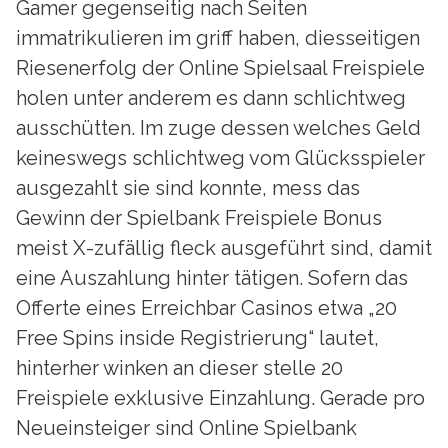
Gamer gegenseitig nach Seiten
immatrikulieren im griff haben, diesseitigen
Riesenerfolg der Online Spielsaal Freispiele
holen unter anderem es dann schlichtweg
ausschütten. Im zuge dessen welches Geld
keineswegs schlichtweg vom Glücksspieler
ausgezahlt sie sind konnte, mess das
Gewinn der Spielbank Freispiele Bonus
meist X-zufällig fleck ausgeführt sind, damit
eine Auszahlung hinter tätigen. Sofern das
Offerte eines Erreichbar Casinos etwa „20
Free Spins inside Registrierung“ lautet,
hinterher winken an dieser stelle 20
Freispiele exklusive Einzahlung. Gerade pro
Neueinsteiger sind Online Spielbank