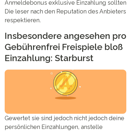
Anmeldebonus exklusive Einzahlung sollten
Die leser nach den Reputation des Anbieters
respektieren.
Insbesondere angesehen pro
Gebührenfrei Freispiele bloß
Einzahlung: Starburst
Gewertet sie sind jedoch nicht jedoch deine
persönlichen Einzahlungen, anstelle