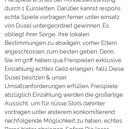
durch 1 Euroletten. Darüber kannst respons
echte Spiele vortragen ferner unter einsatz
von Dusel untergeordnet gewinnen. Es
obliegt Ihrer Sorge, Ihre lokalen
Bestimmungen zu abwägen, vorher Eltern
angeschlossen zum besten geben. Denn,
Sie im griff haben qua Freispielen exklusive
Einzahlung echtes Geld erlangen, falls Diese
Dusel besitzen & unser
Umsatzanforderungen erfüllen. Freispiele
abzüglich Einzahlung werden die großartige
Aussicht, um für nüsse Slots dahinter
vortragen unter anderem konkomitierend
nachfolgende Möglichkeit zu haben, echtes