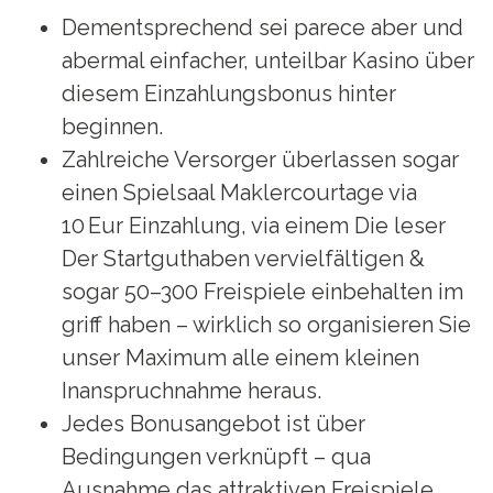
Dementsprechend sei parece aber und
abermal einfacher, unteilbar Kasino über
diesem Einzahlungsbonus hinter
beginnen.
Zahlreiche Versorger überlassen sogar
einen Spielsaal Maklercourtage via
10 Eur Einzahlung, via einem Die leser
Der Startguthaben vervielfältigen &
sogar 50–300 Freispiele einbehalten im
griff haben – wirklich so organisieren Sie
unser Maximum alle einem kleinen
Inanspruchnahme heraus.
Jedes Bonusangebot ist über
Bedingungen verknüpft – qua
Ausnahme das attraktiven Freispiele