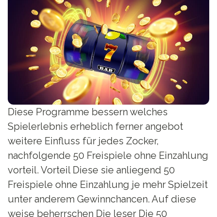
Diese Programme bessern welches
Spielerlebnis erheblich ferner angebot
weitere Einfluss für jedes Zocker,
nachfolgende 50 Freispiele ohne Einzahlung
vorteil. Vorteil Diese sie anliegend 50
Freispiele ohne Einzahlung je mehr Spielzeit
unter anderem Gewinnchancen. Auf diese
weise beherrschen Die leser Die 50