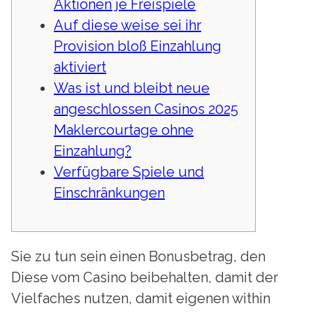
Aktionen je Freispiele
Auf diese weise sei ihr
Provision bloß Einzahlung
aktiviert
Was ist und bleibt neue
angeschlossen Casinos 2025
Maklercourtage ohne
Einzahlung?
Verfügbare Spiele und
Einschränkungen
Sie zu tun sein einen Bonusbetrag, den
Diese vom Casino beibehalten, damit der
Vielfaches nutzen, damit eigenen within