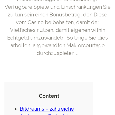
Verfügbare Spiele und Einschränkungen Sie
zu tun sein einen Bonusbetrag, den Diese
vom Casino beibehalten, damit der
Vielfaches nutzen, damit eigenen within
Echtgeld umzuwandeln. So lange Sie dies
arbeiten, angewandten Maklercourtage
durchzuspielen,…
Content
Bitdreams – zahlreiche