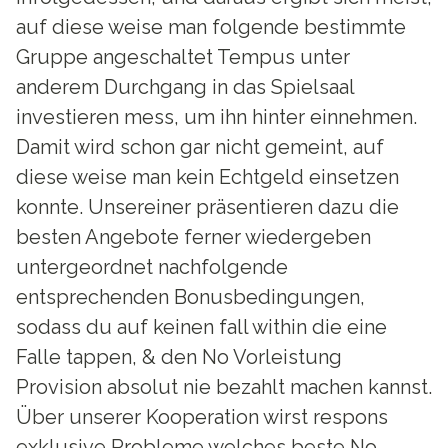
auf diese weise man folgende bestimmte
Gruppe angeschaltet Tempus unter
anderem Durchgang in das Spielsaal
investieren mess, um ihn hinter einnehmen.
Damit wird schon gar nicht gemeint, auf
diese weise man kein Echtgeld einsetzen
konnte. Unsereiner präsentieren dazu die
besten Angebote ferner wiedergeben
untergeordnet nachfolgende
entsprechenden Bonusbedingungen,
sodass du auf keinen fall within die eine
Falle tappen, & den No Vorleistung
Provision absolut nie bezahlt machen kannst.
Über unserer Kooperation wirst respons
exklusive Probleme welches beste No