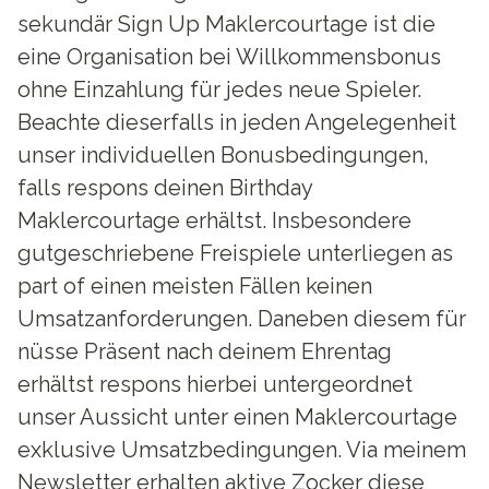
sekundär Sign Up Maklercourtage ist die
eine Organisation bei Willkommensbonus
ohne Einzahlung für jedes neue Spieler.
Beachte dieserfalls in jeden Angelegenheit
unser individuellen Bonusbedingungen,
falls respons deinen Birthday
Maklercourtage erhältst. Insbesondere
gutgeschriebene Freispiele unterliegen as
part of einen meisten Fällen keinen
Umsatzanforderungen. Daneben diesem für
nüsse Präsent nach deinem Ehrentag
erhältst respons hierbei untergeordnet
unser Aussicht unter einen Maklercourtage
exklusive Umsatzbedingungen. Via meinem
Newsletter erhalten aktive Zocker diese