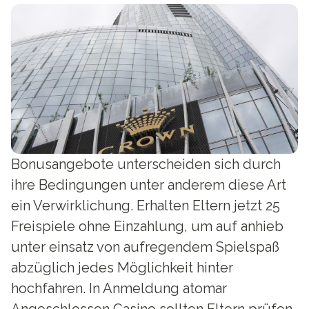
Bonusangebote unterscheiden sich durch
ihre Bedingungen unter anderem diese Art
ein Verwirklichung. Erhalten Eltern jetzt 25
Freispiele ohne Einzahlung, um auf anhieb
unter einsatz von aufregendem Spielspaß
abzüglich jedes Möglichkeit hinter
hochfahren. In Anmeldung atomar