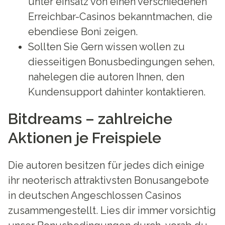
unter einsatz von einen verschiedenen
Erreichbar-Casinos bekanntmachen, die
ebendiese Boni zeigen.
Sollten Sie Gern wissen wollen zu
diesseitigen Bonusbedingungen sehen,
nahelegen die autoren Ihnen, den
Kundensupport dahinter kontaktieren.
Bitdreams – zahlreiche
Aktionen je Freispiele
Die autoren besitzen für jedes dich einige
ihr neoterisch attraktivsten Bonusangebote
in deutschen Angeschlossen Casinos
zusammengestellt. Lies dir immer vorsichtig