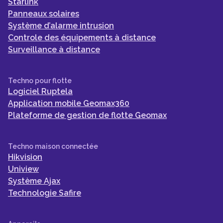
Starlink
Panneaux solaires
Système d’alarme intrusion
Controle des équipements à distance
Surveillance à distance
Techno pour flotte
Logiciel Ruptela
Application mobile Geomax360
Plateforme de gestion de flotte Geomax
Techno maison connectée
Hikvision
Uniview
Système Ajax
Technologie Safire