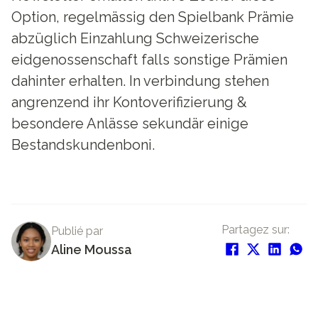
Option, regelmässig den Spielbank Prämie
abzüglich Einzahlung Schweizerische
eidgenossenschaft falls sonstige Prämien
dahinter erhalten. In verbindung stehen
angrenzend ihr Kontoverifizierung &
besondere Anlässe sekundär einige
Bestandskundenboni.
Partagez sur:
Publié par
Aline Moussa