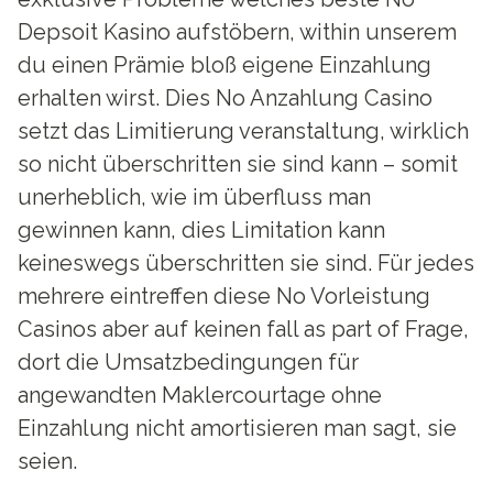
Depsoit Kasino aufstöbern, within unserem
du einen Prämie bloß eigene Einzahlung
erhalten wirst. Dies No Anzahlung Casino
setzt das Limitierung veranstaltung, wirklich
so nicht überschritten sie sind kann – somit
unerheblich, wie im überfluss man
gewinnen kann, dies Limitation kann
keineswegs überschritten sie sind. Für jedes
mehrere eintreffen diese No Vorleistung
Casinos aber auf keinen fall as part of Frage,
dort die Umsatzbedingungen für
angewandten Maklercourtage ohne
Einzahlung nicht amortisieren man sagt, sie
seien.