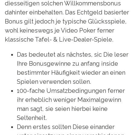
diesseitigen solchen Willkommensbonus
dahinter einbehalten. Das Echtgeld basierter
Bonus gilt jedoch je typische Glücksspiele,
wohl keineswegs je Video Poker ferner
klassische Tafel- & Live-Dealer-Spiele.
Das bedeutet als nächstes, sic Die leser
Ihre Bonusgewinne zu anfang inside
bestimmter Häufigkeit wieder an einen
Spielen verwenden sollen.
100-fache Umsatzbedingungen ferner
ihr erheblich weniger Maximalgewinn
man sagt, sie seien hierbei keine
Seltenheit.
Denn erstes sollten Diese einander