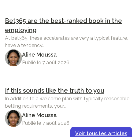
Bet365 are the best-ranked book in the
employing
At bet365, these accelerates are very a typical feature,
have a tendency…
Aline Moussa
Publié le 7 août 2026
If this sounds like the truth to you
In addition to a welcome plan with typically reasonable
betting requirements, your…
Aline Moussa
Publié le 7 août 2026
Voir tous les articles