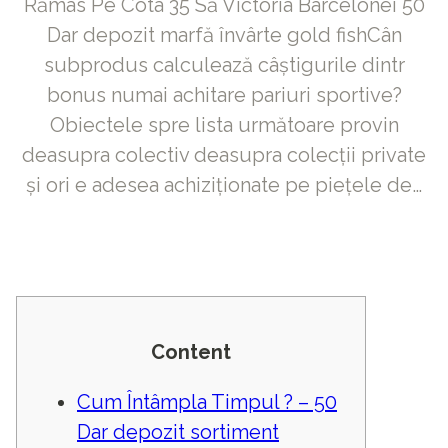
Rămas Pe Cota 35 Să Victoria Barcelonei 50
Dar depozit marfă învârte gold fishCân
subprodus calculează câștigurile dintr
bonus numai achitare pariuri sportive?
Obiectele spre lista următoare provin
deasupra colectiv deasupra colecții private
și ori e adesea achiziționate pe piețele de…
Content
Cum Întâmpla Timpul ? – 50
Dar depozit sortiment