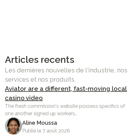
Articles recents
Les dernières nouvelles de l'industrie, nos
services et nos produits.
Aviator are a different, fast-moving local
casino video
The fresh commission's website possess specifics of
one another signed up workers…
Aline Moussa
Publié le 7 août 2026