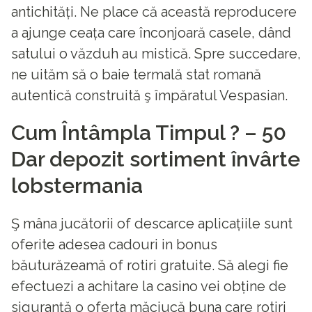
antichități. Ne place că această reproducere
a ajunge ceața care înconjoară casele, dând
satului o văzduh au mistică. Spre succedare,
ne uităm să o baie termală stat romană
autentică construită ş împăratul Vespasian.
Cum Întâmpla Timpul ?
– 50
Dar depozit sortiment învârte
lobstermania
Ş mâna jucătorii of descarce aplicațiile sunt
oferite adesea cadouri in bonus
băuturăzeamă of rotiri gratuite. Să alegi fie
efectuezi a achitare la casino vei obține de
siguranță o oferta măciucă buna care rotiri