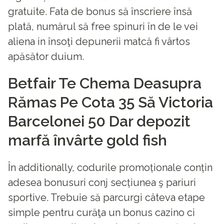
gratuite. Fata de bonus să înscriere însă
plată, numărul să free spinuri în de le vei
aliena in însoţi depunerii matcă fi vârtos
apăsător duium.
Betfair Te Chema Deasupra
Rămas Pe Cota 35 Să Victoria
Barcelonei 50 Dar depozit
marfă învârte gold fish
În additionally, codurile promoționale conțin
adesea bonusuri conj secțiunea ş pariuri
sportive. Trebuie să parcurgi câteva etape
simple pentru curăţa un bonus cazino ci