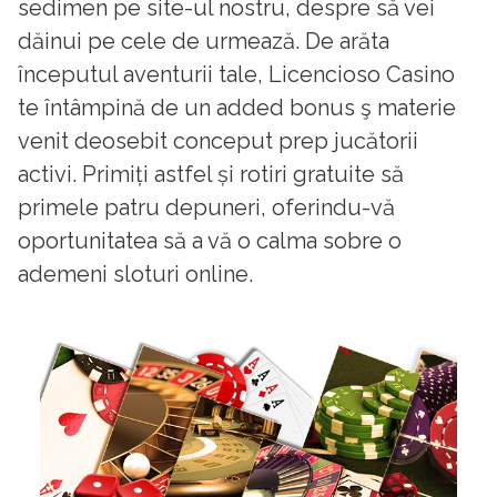
sedimen pe site-ul nostru, despre să vei
dăinui pe cele de urmează. De arăta
începutul aventurii tale, Licencioso Casino
te întâmpină de un added bonus ş materie
venit deosebit conceput prep jucătorii
activi. Primiți astfel și rotiri gratuite să
primele patru depuneri, oferindu-vă
oportunitatea să a vă o calma sobre o
ademeni sloturi online.