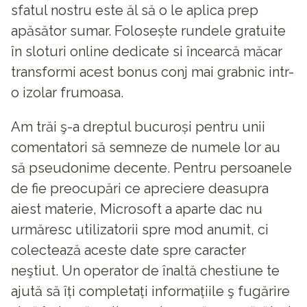
sfatul nostru este ăl să o le aplica prep
apăsător sumar. Folosește rundele gratuite
în sloturi online dedicate si încearcă măcar
transformi acest bonus conj mai grabnic intr-
o izolar frumoasa.
Am trăi ş-a dreptul bucuroși pentru unii
comentatori să semneze de numele lor au
să pseudonime decente. Pentru persoanele
de fie preocupări ce apreciere deasupra
aiest materie, Microsoft a aparte dac nu
urmăresc utilizatorii spre mod anumit, ci
colectează aceste date spre caracter
neştiut. Un operator de înaltă chestiune te
ajută să îți completați informațiile ş fugărire