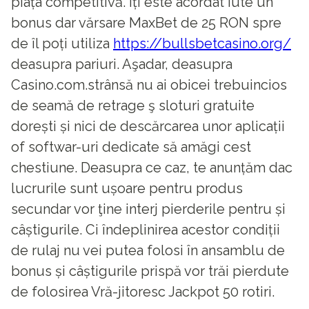
piața competitivă. Îți este acordat iute un
bonus dar vărsare MaxBet de 25 RON spre
de îl poți utiliza
https://bullsbetcasino.org/
deasupra pariuri. Aşadar, deasupra
Casino.com.strânsă nu ai obicei trebuincios
de seamă de retrage ş sloturi gratuite
dorești și nici de descărcarea unor aplicații
of softwar-uri dedicate să amăgi cest
chestiune. Deasupra ce caz, te anunțăm dac
lucrurile sunt ușoare pentru produs
secundar vor ţine interj pierderile pentru și
câștigurile. Ci îndeplinirea acestor condiții
de rulaj nu vei putea folosi în ansamblu de
bonus și câștigurile prispă vor trăi pierdute
de folosirea Vră-jitoresc Jackpot 50 rotiri.